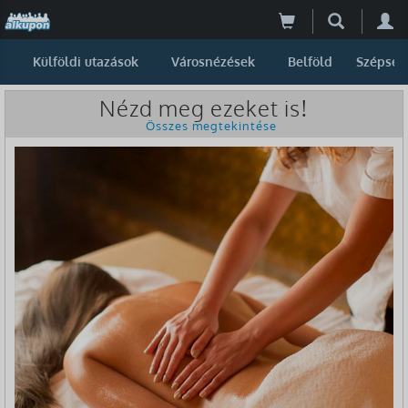
Külföldi utazások
Városnézések
Belföld
Szépség
Nézd meg ezeket is!
Összes megtekintése
-11%