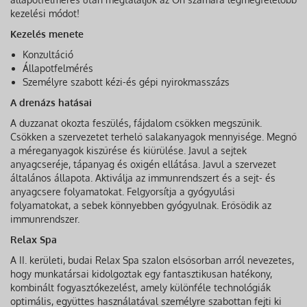
kezelési módot!
Kezelés menete
Konzultáció
Állapotfelmérés
Személyre szabott kézi-és gépi nyirokmasszázs
A drenázs hatásai
A duzzanat okozta feszülés, fájdalom csökken megszűnik.
Csökken a szervezetet terhelő salakanyagok mennyisége. Megnő
a méreganyagok kiszűrése és kiürülése. Javul a sejtek
anyagcseréje, tápanyag és oxigén ellátása. Javul a szervezet
általános állapota. Aktiválja az immunrendszert és a sejt- és
anyagcsere folyamatokat. Felgyorsítja a gyógyulási
folyamatokat, a sebek könnyebben gyógyulnak. Erősödik az
immunrendszer.
Relax Spa
A II. kerületi, budai Relax Spa szalon elsősorban arról nevezetes,
hogy munkatársai kidolgoztak egy fantasztikusan hatékony,
kombinált fogyasztókezelést, amely különféle technológiák
optimális, együttes használatával személyre szabottan fejti ki