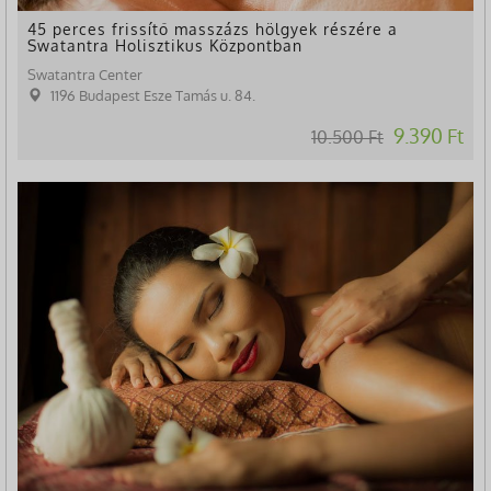
45 perces frissítő masszázs hölgyek részére a
Swatantra Holisztikus Központban
Swatantra Center
1196 Budapest Esze Tamás u. 84.
9.390 Ft
10.500 Ft
-44%