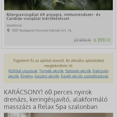
Allergiavizsgálat 64 anyagra, immunrendszer- és
Candida-vizsgálat kiértékeléssel
Medklinik
1087 Budapest Könyves Kálmán krt. 76.
6.990 Ft
27.970 Ft
Figyelem! Ez az ajánlat elavult. Az aktuális ajánlatokat
megtekintheti itt:
Külföldi utazások
,
Termék akciók
,
Szépség akciók
,
Egészség
akciók
,
Élmény
,
Gasztro akciók
,
Egyéb akciós szolgáltatások
,
KARÁCSONY! 60 perces nyirok
drenázs, keringésjavító, alakformáló
masszázs a Relax Spa szalonban