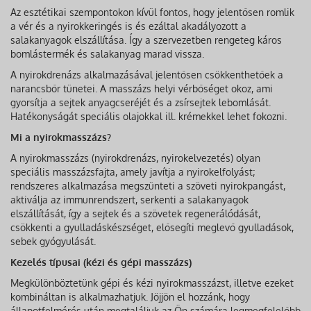
Az esztétikai szempontokon kívül fontos, hogy jelentősen romlik
a vér és a nyirokkeringés is és ezáltal akadályozott a
salakanyagok elszállítása. Így a szervezetben rengeteg káros
bomlástermék és salakanyag marad vissza.
A nyirokdrenázs alkalmazásával jelentősen csökkenthetőek a
narancsbőr tünetei. A masszázs helyi vérbőséget okoz, ami
gyorsítja a sejtek anyagcseréjét és a zsírsejtek lebomlását.
Hatékonyságát speciális olajokkal ill. krémekkel lehet fokozni.
Mi a nyirokmasszázs?
A nyirokmasszázs (nyirokdrenázs, nyirokelvezetés) olyan
speciális masszázsfajta, amely javítja a nyirokelfolyást;
rendszeres alkalmazása megszünteti a szöveti nyirokpangást,
aktiválja az immunrendszert, serkenti a salakanyagok
elszállítását, így a sejtek és a szövetek regenerálódását,
csökkenti a gyulladáskészséget, elősegíti meglevő gyulladások,
sebek gyógyulását.
Kezelés típusai (kézi és gépi masszázs)
Megkülönböztetünk gépi és kézi nyirokmasszázst, illetve ezeket
kombináltan is alkalmazhatjuk. Jöjjön el hozzánk, hogy
állapotfelmérés után megtaláljuk az Ön számára legmegfelelőbb