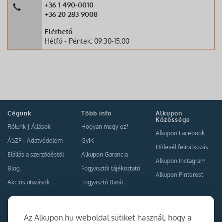
+36 1 490-0010
+36 20 283 9008
Elérhető
Hétfő - Péntek: 09:30-15:00
Cégünk
Több info
Alkupon
Közössége
Rólunk
|
Állások
Hogyan megy ez?
Alkupon Facebook
ÁSZF
|
Adatvédelem
GyIK
Hírlevél feliratkozás
Elállás a szerződéstől
Alkupon Garancia
Alkupon Instagram
Blog
Fogyasztói tájékoztató
Alkupon Pinterest
Akciós utazások
Fogyasztó Barát
Kapcsolat
Együttműködés
Az Alkupon.hu weboldal sütiket használ, hogy a