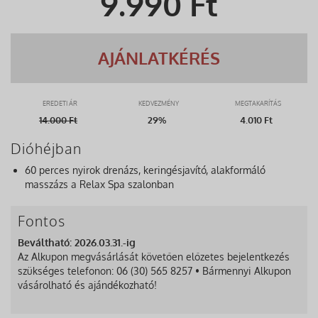
9.990
Ft
AJÁNLATKÉRÉS
EREDETI ÁR
KEDVEZMÉNY
MEGTAKARÍTÁS
14.000
Ft
29%
4.010 Ft
Dióhéjban
60 perces nyirok drenázs, keringésjavító, alakformáló
masszázs a Relax Spa szalonban
Fontos
Beváltható: 2026.03.31.-ig
Az Alkupon megvásárlását követően előzetes bejelentkezés
szükséges telefonon: 06 (30) 565 8257 • Bármennyi Alkupon
vásárolható és ajándékozható!