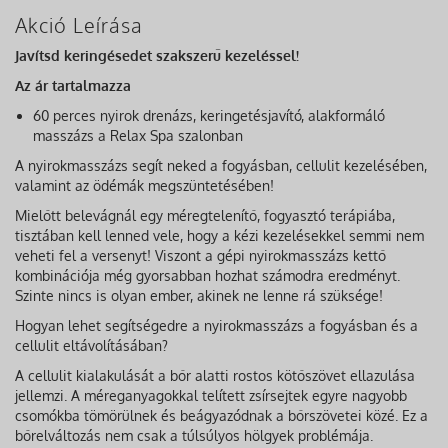
Akció Leírása
Javítsd keringésedet szakszerű kezeléssel!
Az ár tartalmazza
60 perces nyirok drenázs, keringetésjavító, alakformáló
masszázs a Relax Spa szalonban
A nyirokmasszázs segít neked a fogyásban, cellulit kezelésében,
valamint az ödémák megszüntetésében!
Mielőtt belevágnál egy méregtelenítő, fogyasztó terápiába,
tisztában kell lenned vele, hogy a kézi kezelésekkel semmi nem
veheti fel a versenyt! Viszont a gépi nyirokmasszázs kettő
kombinációja még gyorsabban hozhat számodra eredményt.
Szinte nincs is olyan ember, akinek ne lenne rá szüksége!
Hogyan lehet segítségedre a nyirokmasszázs a fogyásban és a
cellulit eltávolításában?
A cellulit kialakulását a bőr alatti rostos kötőszövet ellazulása
jellemzi. A méreganyagokkal telített zsírsejtek egyre nagyobb
csomókba tömörülnek és beágyazódnak a bőrszövetei közé. Ez a
bőrelváltozás nem csak a túlsúlyos hölgyek problémája.