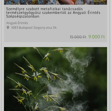
Személyre szabott metafizikai tanácsadás
természetgyógyász szakembertől az Angyali Érintés
Szépségszalonban
Angyali Érintés
1083 Budapest Szigony utca 34.
9.000 Ft
15.000 Ft
-75%