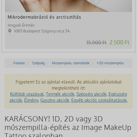
Mikrodermabrázió és arctisztítás
Angyali Érintés
1083 Budapest Szigony utca 34.
2.500 Ft
15.000 Ft
Főoldal
Szépség
Műszempilla, szemöldök
1-2D műszempilla
Figyelem! Ez az ajánlat elavult. Az aktuális ajánlatokat
megtekintheti itt:
Külföldi utazások
,
Termék akciók
,
Szépség akciók
,
Egészség
akciók
,
Élmény
,
Gasztro akciók
,
Egyéb akciós szolgáltatások
,
KARÁCSONY! 1D, 2D vagy 3D
műszempilla-építés az Image MakeUp
Tattoo szalonban