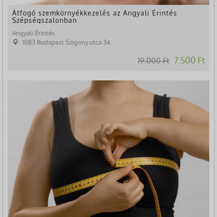
Átfogó szemkörnyékkezelés az Angyali Érintés
Szépségszalonban
Angyali Érintés
1083 Budapest Szigony utca 34.
7.500 Ft
19.000 Ft
-90%