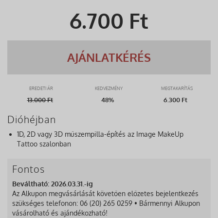
6.700
Ft
AJÁNLATKÉRÉS
EREDETI ÁR
KEDVEZMÉNY
MEGTAKARÍTÁS
13.000
Ft
48%
6.300 Ft
Dióhéjban
1D, 2D vagy 3D műszempilla-építés az Image MakeUp
Tattoo szalonban
Fontos
Beváltható: 2026.03.31.-ig
Az Alkupon megvásárlását követően előzetes bejelentkezés
szükséges telefonon: 06 (20) 265 0259 • Bármennyi Alkupon
vásárolható és ajándékozható!