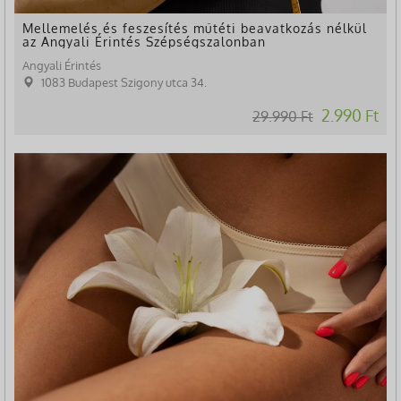
Mellemelés és feszesítés műtéti beavatkozás nélkül
az Angyali Érintés Szépségszalonban
Angyali Érintés
1083 Budapest Szigony utca 34.
2.990 Ft
29.990 Ft
-27%