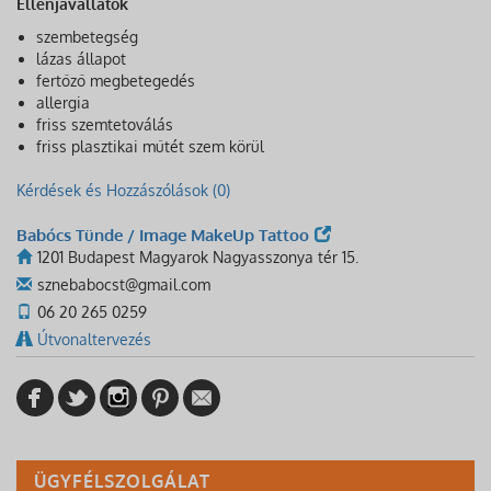
Ellenjavallatok
szembetegség
lázas állapot
fertőző megbetegedés
allergia
friss szemtetoválás
friss plasztikai műtét szem körül
Kérdések és Hozzászólások (0)
Babócs Tünde / Image MakeUp Tattoo
1201 Budapest Magyarok Nagyasszonya tér 15.
sznebabocst@gmail.com
06 20 265 0259
Útvonaltervezés
ÜGYFÉLSZOLGÁLAT