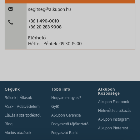
segitseg@alkupon.hu
+36 1 490-0010
+36 20 283 9008
Elérhető
Hétfő - Péntek: 09:30-15:00
Cégünk
Több info
Alkupon
Közössége
Rólunk
|
Állások
Hogyan megy ez?
Alkupon Facebook
ÁSZF
|
Adatvédelem
GyIK
Hírlevél feliratkozás
Elállás a szerződéstől
Alkupon Garancia
Alkupon Instagram
Blog
Fogyasztói tájékoztató
Alkupon Pinterest
Akciós utazások
Fogyasztó Barát