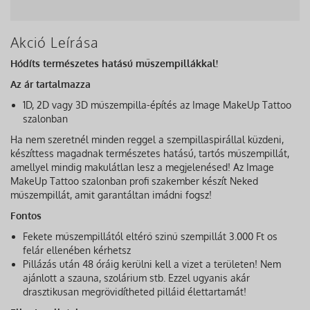
Akció Leírása
Hódíts természetes hatású műszempillákkal!
Az ár tartalmazza
1D, 2D vagy 3D műszempilla-építés az Image MakeUp Tattoo
szalonban
Ha nem szeretnél minden reggel a szempillaspirállal küzdeni,
készíttess magadnak természetes hatású, tartós műszempillát,
amellyel mindig makulátlan lesz a megjelenésed! Az Image
MakeUp Tattoo szalonban profi szakember készít Neked
műszempillát, amit garantáltan imádni fogsz!
Fontos
Fekete műszempillától eltérő szinű szempillát 3.000 Ft os
felár ellenében kérhetsz
Pillázás után 48 óráig kerülni kell a vizet a területen! Nem
ajánlott a szauna, szolárium stb. Ezzel ugyanis akár
drasztikusan megrövidítheted pilláid élettartamát!