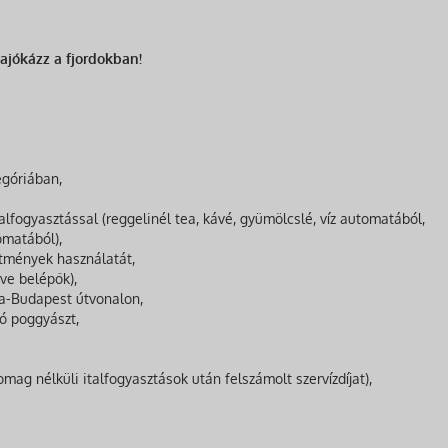
hajókázz a fjordokban!
egóriában,
italfogyasztással (reggelinél tea, kávé, gyümölcslé, víz automatából,
matából),
ítmények használatát,
éve belépők),
a-Budapest útvonalon,
dó poggyászt,
omag nélküli italfogyasztások után felszámolt szervízdíjat),