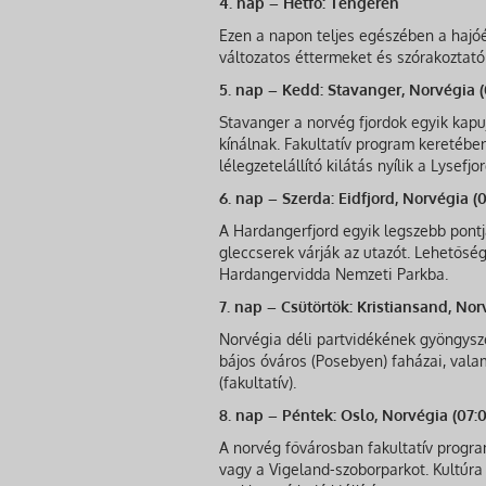
4. nap – Hétfő: Tengeren
Ezen a napon teljes egészében a hajóé
változatos éttermeket és szórakoztató
5. nap – Kedd: Stavanger, Norvégia 
Stavanger a norvég fjordok egyik kapu
kínálnak. Fakultatív program keretében
lélegzetelállító kilátás nyílik a Lysefjor
6. nap – Szerda: Eidfjord, Norvégia (
A Hardangerfjord egyik legszebb pontj
gleccserek várják az utazót. Lehetősé
Hardangervidda Nemzeti Parkba.
7. nap – Csütörtök: Kristiansand, Nor
Norvégia déli partvidékének gyöngysze
bájos óváros (Posebyen) faházai, vala
(fakultatív).
8. nap – Péntek: Oslo, Norvégia (07:
A norvég fővárosban fakultatív progra
vagy a Vigeland-szoborparkot. Kultúr