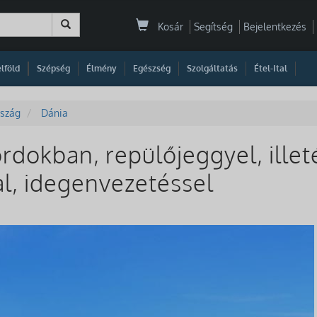
Kosár
Segítség
Bejelentkezés
|
|
|
|
|
|
|
lföld
Szépség
Élmény
Egészség
Szolgáltatás
Étel-Ital
szág
Dánia
ordokban, repülőjeggyel, illet
sal, idegenvezetéssel