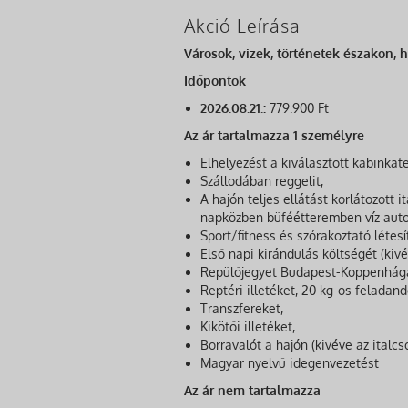
Akció Leírása
Városok, vizek, történetek északon, 
Időpontok
2026.08.21.:
779.900 Ft
Az ár tartalmazza 1 személyre
Elhelyezést a kiválasztott kabinkat
Szállodában reggelit,
A hajón teljes ellátást korlátozott 
napközben büféétteremben víz auto
Sport/fitness és szórakoztató létes
Első napi kirándulás költségét (kiv
Repülőjegyet Budapest-Koppenhág
Reptéri illetéket, 20 kg-os feladan
Transzfereket,
Kikötői illetéket,
Borravalót a hajón (kivéve az italcs
Magyar nyelvű idegenvezetést
Az ár nem tartalmazza