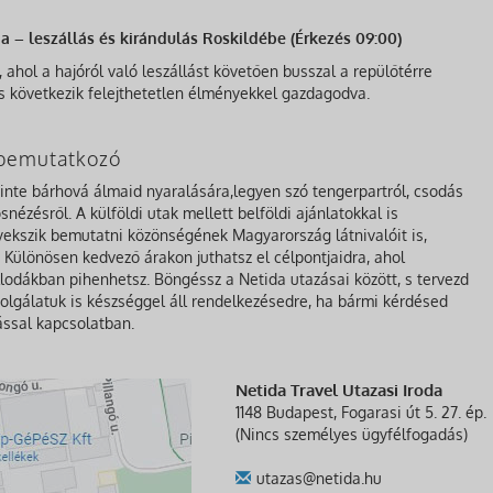
 – leszállás és kirándulás Roskildébe (Érkezés 09:00)
hol a hajóról való leszállást követően busszal a repülőtérre
 következik felejthetetlen élményekkel gazdagodva.
a bemutatkozó
zinte bárhová álmaid nyaralására,legyen szó tengerpartról, csodás
nézésről. A külföldi utak mellett belföldi ajánlatokkal is
gyekszik bemutatni közönségének Magyarország látnivalóit is,
Különösen kedvező árakon juthatsz el célpontjaidra, ahol
lodákban pihenhetsz. Böngéssz a Netida utazásai között, s tervezd
olgálatuk is készséggel áll rendelkezésedre, ha bármi kérdésed
ással kapcsolatban.
Netida Travel Utazasi Iroda
1148 Budapest, Fogarasi út 5. 27. ép.
(Nincs személyes ügyfélfogadás)
utazas@netida.hu