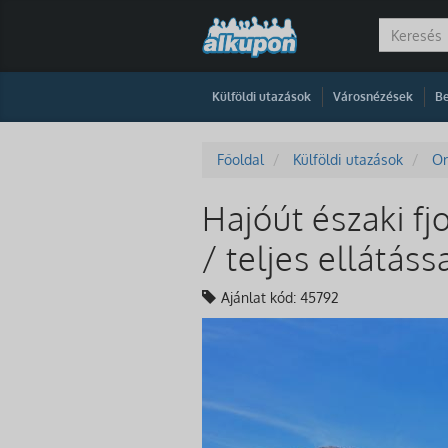
|
|
Külföldi utazások
Városnézések
Be
Főoldal
Külföldi utazások
Or
Hajóút északi fj
/ teljes ellátás
Ajánlat kód: 45792