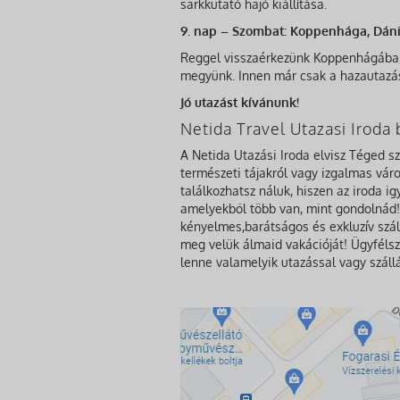
sarkkutató hajó kiállítása.
9. nap – Szombat: Koppenhága, Dánia
Reggel visszaérkezünk Koppenhágába, a
megyünk. Innen már csak a hazautazás
Jó utazást kívánunk!
Netida Travel Utazasi Irod
A Netida Utazási Iroda elvisz Téged s
természeti tájakról vagy izgalmas város
találkozhatsz náluk, hiszen az iroda i
amelyekből több van, mint gondolnád! 
kényelmes,barátságos és exkluzív szál
meg velük álmaid vakációját! Ügyfélsz
lenne valamelyik utazással vagy száll