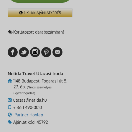
1-KLIKK-AJÁNLATKÉRÉS
Korlátozott darabszámban!
Netida Travel Utazasi Iroda
1148 Budapest, Fogarasi út 5.
27. ép.
(Nincs személyes
ügyfélfogadás)
utazas@netida.hu
+ 36 1 490-0010
Partner Honlap
Ajánlat kód: 45792