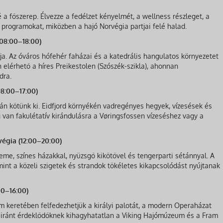
 a főszerep. Élvezze a fedélzet kényelmét, a wellness részleget, a
 programokat, miközben a hajó Norvégia partjai felé halad.
(08:00–18:00)
ja. Az óváros hófehér faházai és a katedrális hangulatos környezetet
 elérhető a híres Preikestolen (Szószék-szikla), ahonnan
dra.
08:00–17:00)
án kötünk ki. Eidfjord környékén vadregényes hegyek, vízesések és
g van fakulétatív kirándulásra a Vøringsfossen vízeséshez vagy a
végia (12:00–20:00)
me, színes házakkal, nyüzsgő kikötővel és tengerparti sétánnyal. A
mint a közeli szigetek és strandok tökéletes kikapcsolódást nyújtanak
00–16:00)
m keretében felfedezhetjük a királyi palotát, a modern Operaházat
a iránt érdeklődőknek kihagyhatatlan a Viking Hajómúzeum és a Fram