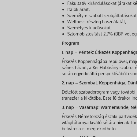
Fakultatív kirándulásokat (árakat k
Italok árait,
Személyre szabott szolgáltatásokat
Wellness részleg használatát,
Személyes kiadásokat,
Sztornóbiztosítást 2,7% (BBP-vel egy
Program
1. nap – Péntek: Érkezés Koppenhágá
Érkezés Koppenhágába repülővel, majd
színes házait, a Kis Hableány szobrot 
során egyedülálló perspektívából csod
2. nap – Szombat: Koppenhága, Dánia
Délelőtt szabadprogram vagy további v
transzfer a kikötőbe. Este 18 órakor in
3. nap – Vasárnap: Warnemünde, Né
Érkezés Németország északi partvidé
világítótornya kiváló sétára hívnak. I
belvárosa is megtekinthető.