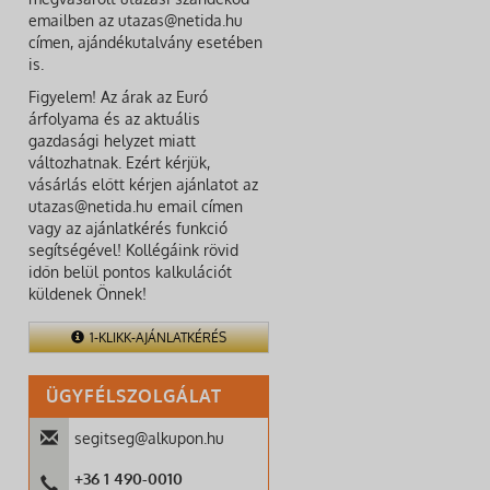
emailben az utazas@netida.hu
címen, ajándékutalvány esetében
is.
Figyelem! Az árak az Euró
árfolyama és az aktuális
gazdasági helyzet miatt
változhatnak. Ezért kérjük,
vásárlás előtt kérjen ajánlatot az
utazas@netida.hu email címen
vagy az ajánlatkérés funkció
segítségével! Kollégáink rövid
időn belül pontos kalkulációt
küldenek Önnek!
1-KLIKK-AJÁNLATKÉRÉS
ÜGYFÉLSZOLGÁLAT
segitseg@alkupon.hu
+36 1 490-0010