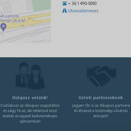
+ 36 1 490-0010
Utvonaltervezes
Dolgozz velünk!
Üzleti partnereknek
Csatlakozz az Alkupon csapatához
Legyen Ön is az Alkupon partnere
és Légy Te az, aki lehetővé teszi
és élvezze a közösségi vásárlás
ezeket az egyedi kedvezményes
előnyeit!
ajánlatokat!