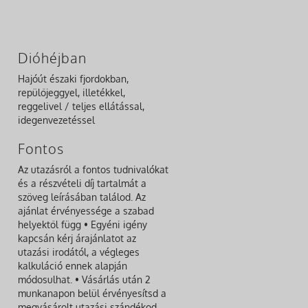
Dióhéjban
Hajóút északi fjordokban,
repülőjeggyel, illetékkel,
reggelivel / teljes ellátással,
idegenvezetéssel
Fontos
Az utazásról a fontos tudnivalókat
és a részvételi díj tartalmát a
szöveg leírásában találod. Az
ajánlat érvényessége a szabad
helyektől függ • Egyéni igény
kapcsán kérj árajánlatot az
utazási irodától, a végleges
kalkuláció ennek alapján
módosulhat. • Vásárlás után 2
munkanapon belül érvényesítsd a
megvásárolt utazási szándékod