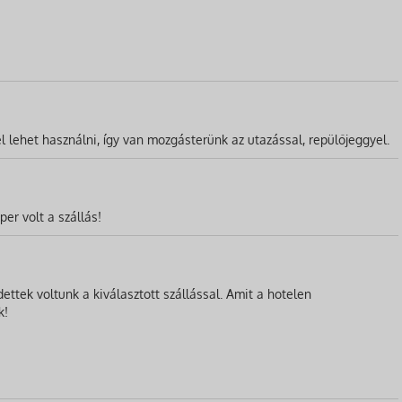
l lehet használni, így van mozgásterünk az utazással, repülőjeggyel.
er volt a szállás!
ttek voltunk a kiválasztott szállással. Amit a hotelen
k!