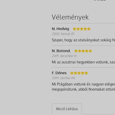
Vélemények
N. Hedvig
2020. február 01.
Szuper, hogy az utalványokat sokáig fe
N. Botond.
2019. december 11.
Mi az ausztriai hegyekben voltunk, szup
F. Dénes
2019. október 04.
Mi Prágában voltunk és nagyon elégede
megspóroltunk, abból finomakat ettün
Akció Leírása