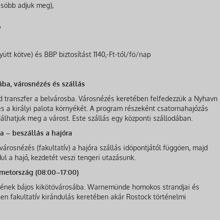
ésőbb adjuk meg),
,
ütt kötve) és BBP biztosítást 1140,-Ft-tól/fő/nap
ba, városnézés és szállás
 transzfer a belvárosba. Városnézés keretében felfedezzük a Nyhavn
és a királyi palota környékét. A program részeként csatornahajózás
álhatjuk meg a várost. Este szállás egy központi szállodában.
 – beszállás a hajóra
árosnézés (fakultatív) a hajóra szállás időpontjától függően, majd
dul a hajó, kezdetét veszi tengeri utazásunk.
metország (08:00–17:00)
kének bájos kikötővárosába. Warnemünde homokos strandjai és
nnen fakultatív kirándulás keretében akár Rostock történelmi