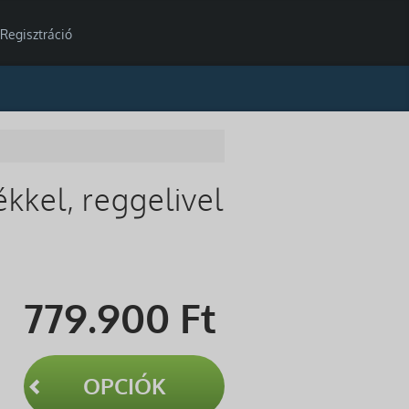
Regisztráció
ékkel, reggelivel
779.900
Ft
OPCIÓK