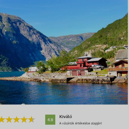
Kiváló
4.8
A vásárlók értékelése alapján!