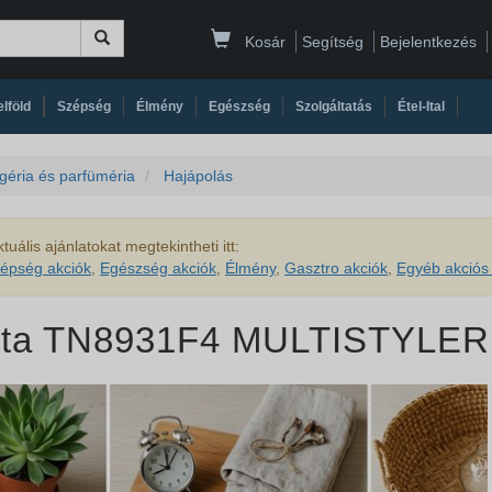
Kosár
Segítség
Bejelentkezés
|
|
|
|
|
|
|
lföld
Szépség
Élmény
Egészség
Szolgáltatás
Étel-Ital
géria és parfüméria
Hajápolás
tuális ajánlatokat megtekintheti itt:
épség akciók
,
Egészség akciók
,
Élmény
,
Gasztro akciók
,
Egyéb akciós 
nta TN8931F4 MULTISTYLER