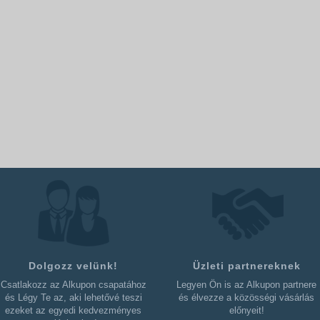
Dolgozz velünk!
Üzleti partnereknek
Csatlakozz az Alkupon csapatához
Legyen Ön is az Alkupon partnere
és Légy Te az, aki lehetővé teszi
és élvezze a közösségi vásárlás
ezeket az egyedi kedvezményes
előnyeit!