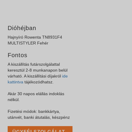
Dióhéjban
Hajnyíró Rowenta TN8931F4
MULTISTYLER Fehér
Fontos
A kiszállítás futárszolgálattal
keresztül 2-8 munkanapon belül
várható. A kiszállítási díjakról
ide
kattintva
tájékozódhatsz.
Akár 30 napos elállás indoklás
nélkül.
Fizetési módok: bankkártya,
utánvét, banki átutalás, készpénz
ÜGYFÉLSZOLGÁLAT