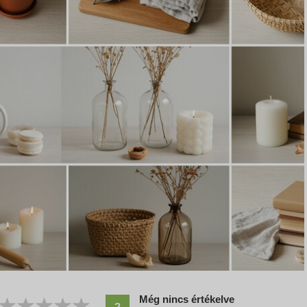
Még nincs értékelve
?