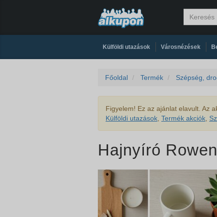
|
|
Külföldi utazások
Városnézések
Be
Főoldal
Termék
Szépség, dro
Figyelem! Ez az ajánlat elavult. Az ak
Külföldi utazások
,
Termék akciók
,
Sz
Hajnyíró Rowe