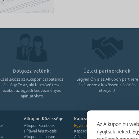
Dolgozz velünk!
Üzleti partnereknek
Csatlakozz az Alkupon csapatához
Legyen Ön is az Alkupon partnere
és Légy Te az, aki lehetővé teszi
és élvezze a közösségi vásárlás
ezeket az egyedi kedvezményes
előnyeit!
ajánlatokat!
Alkupon Közössége
Kapcsolat
Az Alkupon.hu webo
z?
Alkupon Facebook
Együttműködés
nyújtsuk neked. E
Hírlevél feliratkozás
Kapcsolat
ia
Alkupon Instagram
Ajánlj nekünk!