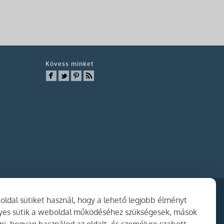
Kövess minket
ldal sütiket használ, hogy a lehető legjobb élményt
gyes sütik a weboldal működéséhez szükségesek, mások