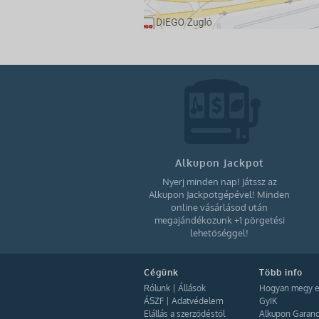
Alkupon Jackpot
Nyerj minden nap! Játssz az
Alkupon Jackpotgépével! Minden
online vásárlásod után
megajándékozunk +1 pörgetési
lehetőséggel!
Cégünk
Több info
Rólunk
|
Állások
Hogyan megy e
ÁSZF
|
Adatvédelem
GyIK
Elállás a szerződéstől
Alkupon Garanc