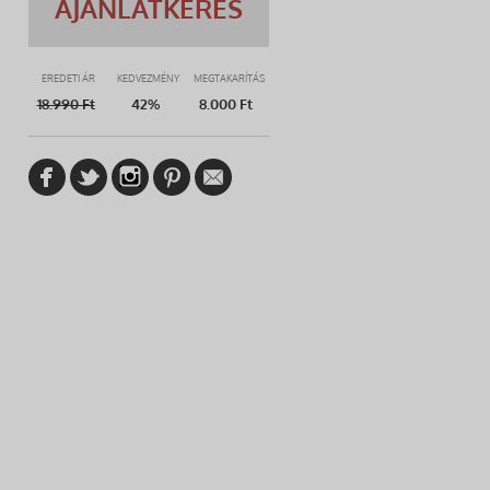
AJÁNLATKÉRÉS
EREDETI ÁR
KEDVEZMÉNY
MEGTAKARÍTÁS
18.990
Ft
42%
8.000 Ft