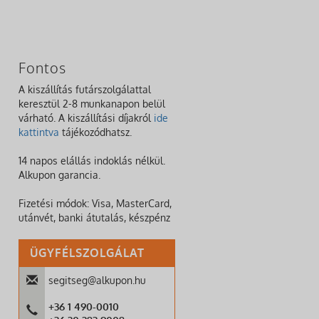
Fontos
A kiszállítás futárszolgálattal
keresztül 2-8 munkanapon belül
várható. A kiszállítási díjakról
ide
kattintva
tájékozódhatsz.
14 napos elállás indoklás nélkül.
Alkupon garancia.
Fizetési módok: Visa, MasterCard,
utánvét, banki átutalás, készpénz
ÜGYFÉLSZOLGÁLAT
segitseg@alkupon.hu
+36 1 490-0010