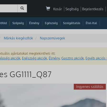
Kosár
Segítség
Bejelentkezés
|
|
|
|
|
|
|
lföld
Szépség
Élmény
Egészség
Szolgáltatás
Étel-Ital
Márkás kiegészítők
Napszemüvegek
ktuális ajánlatokat megtekintheti itt:
zépség akciók
,
Egészség akciók
,
Élmény
,
Gasztro akciók
,
Egyéb akciós 
es GG1111_Q87
Ingyenes szállítás