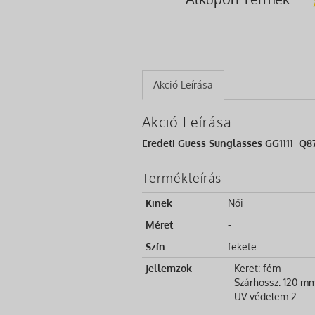
Akció Leírása
Akció Leírása
Eredeti Guess Sunglasses GG1111_Q87 
Termékleírás
Kinek
Női
Méret
-
Szín
fekete
Jellemzők
- Keret: fém
- Szárhossz: 120 m
- UV védelem 2