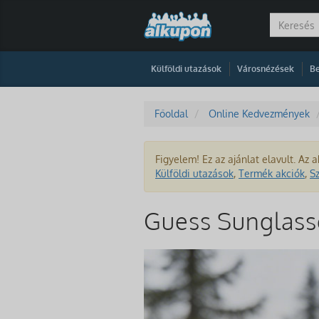
|
|
Külföldi utazások
Városnézések
Be
Főoldal
Online Kedvezmények
Figyelem! Ez az ajánlat elavult. Az a
Külföldi utazások
,
Termék akciók
,
S
Guess Sunglass