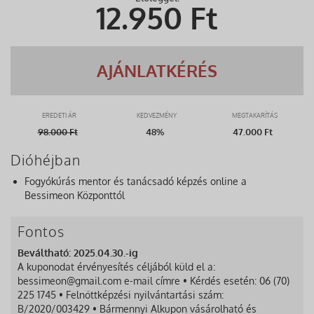
12.950
Ft
AJÁNLATKÉRÉS
EREDETI ÁR
KEDVEZMÉNY
MEGTAKARÍTÁS
98.000
Ft
48%
47.000 Ft
Dióhéjban
Fogyókúrás mentor és tanácsadó képzés online a
Bessimeon Központtól
Fontos
Beváltható: 2025.04.30.-ig
A kuponodat érvényesítés céljából küld el a:
bessimeon@gmail.com e-mail címre • Kérdés esetén: 06 (70)
225 1745 • Felnőttképzési nyilvántartási szám:
B/2020/003429 • Bármennyi Alkupon vásárolható és