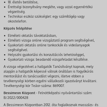
18. életév betöltése,
Érettségi bizonyítvány megléte, vagy azzal egyenértékű
végzettség.
Technikai eszköz szükséglet: egy számítógép vagy
okostelefon.
Képzés felépítése
Elméleti oktatás távoktatásban,
Elméleti vizsga online vizsgáztató program segítségével,
Gyakorlati oktatás online tankockák és videóanyagok
segítségével.
Helyszíni gyakorlási és konzultációs lehetőséggel,
Gyakorlati vizsga: beadandó vizsgafeladat készítése.
A vizsga végeztével a hallgatók Tanúsítványt kapnak, mely
alapján a hallgatók képessé válnak önállóan is fogyókúrás
mentorálást és tanácsadást végezni, illetve ebben a
tevékenységi körben egyéni vállalkozói igazolványt kiváltani.
Tevékenységi kör Teáor-száma: 869007.
Bessimeon Központ
- Felnőttképzési nyilvántartási szám:
B/2022/000428
A Bessimeon Központban 2012. óta foglalkoznak masszázs- és