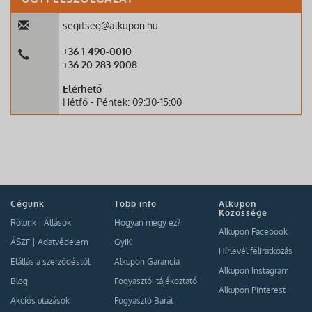
segitseg@alkupon.hu
+36 1 490-0010
+36 20 283 9008
Elérhető
Hétfő - Péntek: 09:30-15:00
Cégünk
Több info
Alkupon
Közössége
Rólunk
|
Állások
Hogyan megy ez?
Alkupon Facebook
ÁSZF
|
Adatvédelem
GyIK
Hírlevél feliratkozás
Elállás a szerződéstől
Alkupon Garancia
Alkupon Instagram
Blog
Fogyasztói tájékoztató
Alkupon Pinterest
Akciós utazások
Fogyasztó Barát