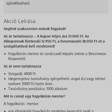
ajándékozható
Akció Leírása
Segítsd szakszerűen mások fogyását!
Az ár tartalmazza – A kupon teljes ára 51.000 Ft. Az
Alkuponnak fizetendő 12.950 Ft, a fennmaradó 38.050 Ft-ot a
szolgáltatóval kell rendezned!
Fogyókúrás mentor és tanácsadó képzés online a Bessimeon
Központtól
Az ár nem tartalmazza
Vizsgadíj: 4000 Ft
Idegennyelvű tanúsítvány igényelhető: angol és/vagy német
nyelven 3000 Ft/nyelv áron.
Tanúsítvány postázása: 1500 alkalom
Mit is csinál egy fogyókúrás mentor?
A fogyókúrás mentor:
egy jólműködő fogyókúrás modellen keresztül segít a