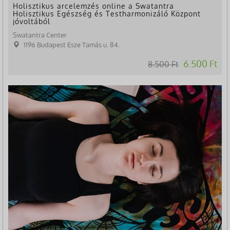
Holisztikus arcelemzés online a Swatantra
Holisztikus Egészség és Testharmonizáló Központ
jóvoltából
Swatantra Center
1196 Budapest Esze Tamás u. 84.
6.500 Ft
8.500 Ft
-28%