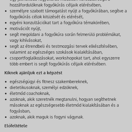
hozzáfordulóknak fogyókúrás céljaik elérésében,
személyre szabott támogatást nyújt a fogyókúrában, segítve a
fogyókúrás célok kitűzését és elérését,
egyéni konzultációkat tart a fogyókúra témakörében,
motivációt nyújt,
segít megoldani a fogyókúra során felmerülő problémákat,
vagy kihívásokat,
segít az étrendbeli és testmozgási tervek elkészítésében,
valamint az egészséges szokások kialakításában,
csoportfoglalkozásokat, workshopokat tart, ahol egyszerre
több embert is segít fogyókúrás céljaik elérésében.
Kiknek ajánljuk ezt a képzést
egészségügyi és fitnesz szakembereknek,
dietetikusoknak, személyi edzőknek,
életmód coachoknak,
azoknak, akik szeretnék megtanulni, hogyan segíthetnek
másoknak az egészségesebb életmód kialakításában és a
fogyásban,
azoknak, akik maguk is fogyni vágynak.
Előfeltétele