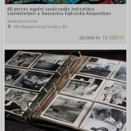
60 perces egyéni tanácsadás holisztikus
szemléletben a Swatantra Egészség Központban
Swatantra Center
1196 Budapest Esze Tamás u. 84.
14.500 Ft
20.000 Ft
-20%