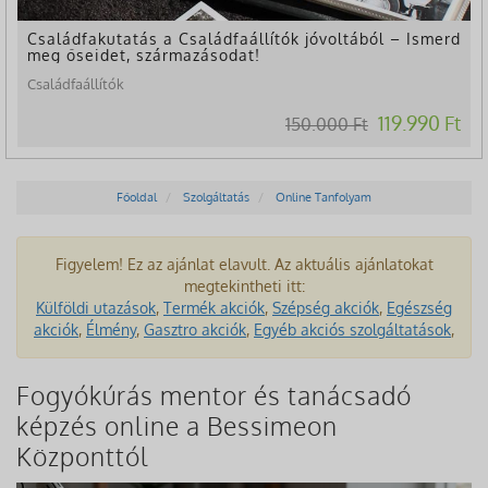
Családfakutatás a Családfaállítók jóvoltából – Ismerd
meg őseidet, származásodat!
Családfaállítók
119.990 Ft
150.000 Ft
Főoldal
Szolgáltatás
Online Tanfolyam
Figyelem! Ez az ajánlat elavult. Az aktuális ajánlatokat
megtekintheti itt:
Külföldi utazások
,
Termék akciók
,
Szépség akciók
,
Egészség
akciók
,
Élmény
,
Gasztro akciók
,
Egyéb akciós szolgáltatások
,
Fogyókúrás mentor és tanácsadó
képzés online a Bessimeon
Központtól