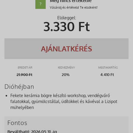
Még nincs értékelve
?
Vásárolj és értékeld Te elsőként!
Előleggel:
3.330
Ft
AJÁNLATKÉRÉS
EREDETI ÁR
KEDVEZMÉNY
MEGTAKARÍTÁS
21.900
Ft
20%
4.410 Ft
Dióhéjban
Fekete kerámia bögre készítő workshop, vendégváró
falatokkal, gyümölcstállal, üdítőkkel és kávéval a Lizipot
műhelyében
Fontos
Beváltható: 2026.05.31.-ig