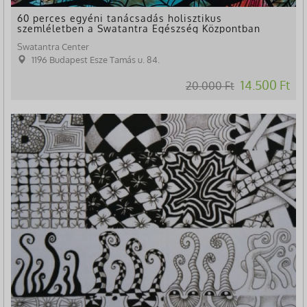
60 perces egyéni tanácsadás holisztikus
szemléletben a Swatantra Egészség Központban
Swatantra Center
1196 Budapest Esze Tamás u. 84.
14.500 Ft
20.000 Ft
-30%