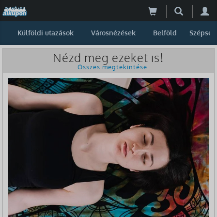
Külföldi utazások
Városnézések
Belföld
Szépség
Nézd meg ezeket is!
Összes megtekintése
-28%