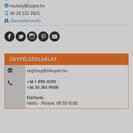
muhely@lizipot.hu
06 20 222 2825
Útvonaltervezés
ÜGYFÉLSZOLGÁLAT
segitseg@alkupon.hu
+36 1 490-0010
+36 20 283 9008
Elérhető
Hétfő - Péntek: 09:30-15:00