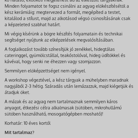
Minden folyamatot te fogsz csinálni az agyag előkészítésétől a
kész kerámiáig: megtervezed a formát, megépíted a testet,
kitalálod a stílust, majd az alkotásod végső csinosításának csak
a képzeleted szabhat határt.
Mi végig kísérünk a bögre készítés folyamatain és technikai
segítséget nyújtunk az elképzelések megvalósításában.
A foglalkozást tovább színesítjük jó zenékkel, hidegtálas
cateringgel, gyümölcstállal, teakóstolóval, hideg üdítőkkel és
kávéval, hogy senki ne éhezzen vagy szomjazzon.
Semmilyen előképzettséget nem igényel.
A workshop végeztével, a kész tárgyak a műhelyben maradnak
nagyjából 2-3 hétig. Száradás után lemázazzuk, majd kiégetjük és
átadjuk őket.
A mázak és az agyag nem tartalmaznak semmilyen káros
anyagot, étkezési célra alkalmasak (sütőben, mikrohullámú
sütőben használható, mosogatógépben mosható)!
Korhatár: 10 éves kortól
Mit tartalmaz?