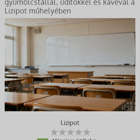
gyümölcstállal, üdítőkkel és kávéval a
Lizipot műhelyében
Lizipot