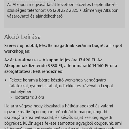
Az Alkupon megvásárlását követően előzetes bejelentkezés
szükséges telefonon: 06 (20) 222 2825 • Bármennyi Alkupon
vásárolható és ajándékozható
Akció Leírása
Szerezz új hobbit, készíts magadnak kerámia bögrét a Lizipot
workshopján!
Az ár tartalmazza – A kupon teljes ára 17.490 Ft. Az
Alkuponnak fizetendő 3.330 Ft, a fennmaradó 14.160 Ft-ot a
szolgáltatóval kell rendezned!
Fekete kerámia bögre készítő workshop, vendégváró
falatokkal, gyümölcstállal, üdítőkkel és kávéval a Lizipot
műhelyében
Időtartam: 3 óra
Ha arra vágysz, hogy kiszakadj a hétköznapokból és valami
igazán kreatív, új dologban próbálnád ki magad, engedd
szabadjára kreativitásodat, és készíts saját kezűleg egyedi
bögrédet. Különleges fekete samottos agyagból dolgozunk, ami
kő hatású, exotikus megjelenést ad az elkészült tárgyaknak.