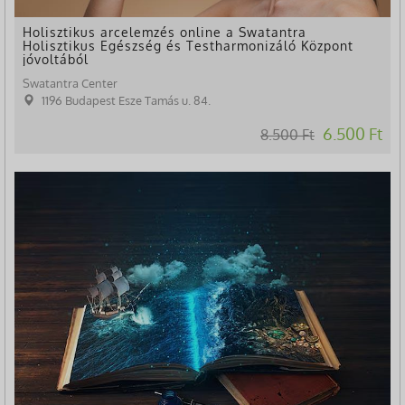
Holisztikus arcelemzés online a Swatantra
Holisztikus Egészség és Testharmonizáló Központ
jóvoltából
Swatantra Center
1196 Budapest Esze Tamás u. 84.
6.500 Ft
8.500 Ft
-24%