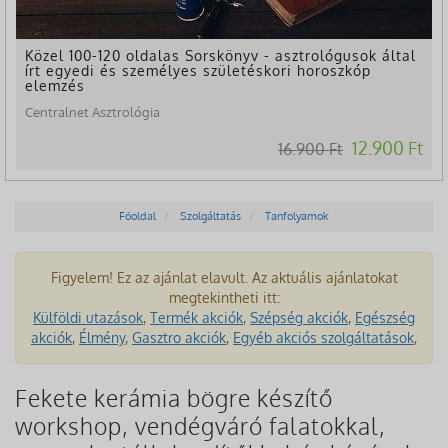
Közel 100-120 oldalas Sorskönyv - asztrológusok által
írt egyedi és személyes születéskori horoszkóp
elemzés
Centralnet Asztrológia
12.900 Ft
16.900 Ft
Főoldal
Szolgáltatás
Tanfolyamok
Figyelem! Ez az ajánlat elavult. Az aktuális ajánlatokat
megtekintheti itt:
Külföldi utazások
,
Termék akciók
,
Szépség akciók
,
Egészség
akciók
,
Élmény
,
Gasztro akciók
,
Egyéb akciós szolgáltatások
,
Fekete kerámia bögre készítő
workshop, vendégváró falatokkal,