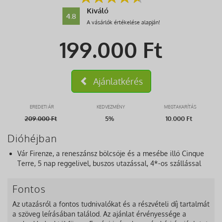
Kiváló
4.8
A vásárlók értékelése alapján!
199.000
Ft
Ajánlatkérés
EREDETI ÁR
KEDVEZMÉNY
MEGTAKARÍTÁS
209.000
Ft
5%
10.000 Ft
Dióhéjban
Vár Firenze, a reneszánsz bölcsője és a mesébe illő Cinque
Terre, 5 nap reggelivel, buszos utazással, 4*-os szállással
Fontos
Az utazásról a fontos tudnivalókat és a részvételi díj tartalmát
a szöveg leírásában találod. Az ajánlat érvényessége a