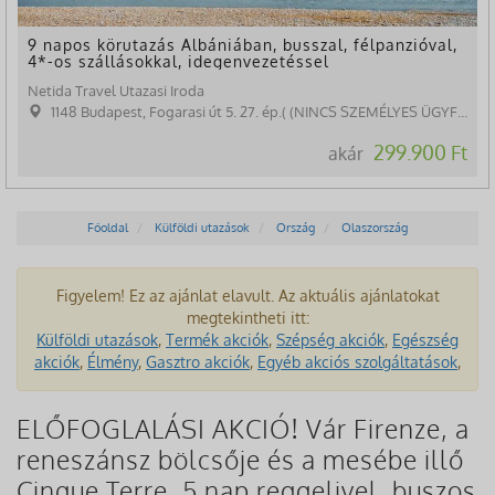
9 napos körutazás Albániában, busszal, félpanzióval,
4*-os szállásokkal, idegenvezetéssel
Netida Travel Utazasi Iroda
1148 Budapest, Fogarasi út 5. 27. ép.( (NINCS SZEMÉLYES ÜGYFÉLFOGADÁS)
299.900 Ft
akár
Főoldal
Külföldi utazások
Ország
Olaszország
Figyelem! Ez az ajánlat elavult. Az aktuális ajánlatokat
megtekintheti itt:
Külföldi utazások
,
Termék akciók
,
Szépség akciók
,
Egészség
akciók
,
Élmény
,
Gasztro akciók
,
Egyéb akciós szolgáltatások
,
ELŐFOGLALÁSI AKCIÓ! Vár Firenze, a
reneszánsz bölcsője és a mesébe illő
Cinque Terre, 5 nap reggelivel, buszos