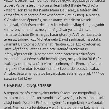
képzőművészeti szempontból Európa egyik leggazdagabb városa
legyen. Városnézésünk során a Régi Hídtól (Ponte Vecchio) a
katedrálison keresztül (Santa Maria Del Fiore), a főtéren álló
Városházáig, rengeteg érdekességet tekintünk meg. A hidat a
XIV. században építették, ma az arany- és ezüstművesek
boltjaival, különösen érdekes. A katedrális a világ 4. legnagyobb
keresztény temploma, melyet még látványosabbá tesz a
mellette látható 85 m magas harangtorony. A Városháza előtti
téren áll többek közt Michelangelo Dávid szobrának másolata,
valamint Bartolomeo Ammanati Neptun kútja. Ezt követően az
Uffizi képtár épületét és az előtte látható szobrokat is
lefényképezhetjük. (A bemenetelhez előzetesen szükséges
megrendelni a névre szóló belépőjegyet, melynek ára 30 €.) Ez
csak egy csipetnyi a ránk váró sok élményből. Firenze részletes
megtekintése után tovább indulunk Leonardo szülővárosába,
Vincibe. Séta a hangulatos kisvárosban. Este elfoglaljuk ****-os
szállásunkat (2 éj).
3. NAP PISA – CINQUE TERRE
A tegnapi mesés élményeket nehéz fokozni, de megpróbáljuk,
mert a mai napon felkeresendő látványosságok is méltán lettek
világhírűek. Délelőtt Pisába megyünk és megtekintjük a Csodák-
terét. Nem csak a Ferdetorony ejt ámulatba bennünket, hanem a