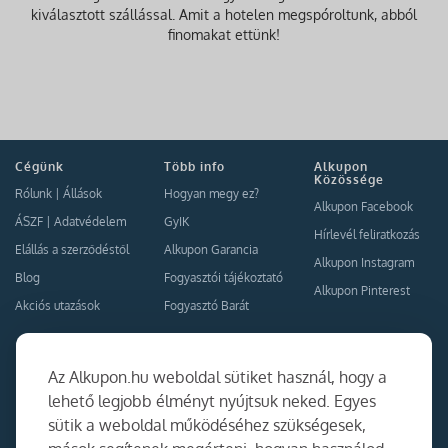
kiválasztott szállással. Amit a hotelen megspóroltunk, abból
finomakat ettünk!
Cégünk
Több info
Alkupon
Közössége
Rólunk
|
Állások
Hogyan megy ez?
Alkupon Facebook
ÁSZF
|
Adatvédelem
GyIK
Hírlevél feliratkozás
Elállás a szerződéstől
Alkupon Garancia
Alkupon Instagram
Blog
Fogyasztói tájékoztató
Alkupon Pinterest
Akciós utazások
Fogyasztó Barát
Kapcsolat
Együttműködés
Az Alkupon.hu weboldal sütiket használ, hogy a
Kapcsolat
lehető legjobb élményt nyújtsuk neked. Egyes
sütik a weboldal működéséhez szükségesek,
Ajánlj nekünk!