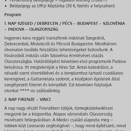
Belépőjegy az Uffizi Képtárba (30 €, fizetés a helyszínen)
Program
1. NAP SZEGED / DEBRECEN / PÉCS – BUDAPEST – SZLOVÉNIA
– PADOVA – OLASZORSZÁG
Ingyenes kora reggeli transzferek indulnak Szegedről,
Debrecenből, Miskolcról és Pécsről Budapestre. Mindhárom
útvonalon további felszállási lehetőségeket biztosítunk. A
fővárosból indulás után Szlovénia érintésével utazás
Olaszországba. Határátlépést követően első programunk Padova
belvárosa. Itt megtekintjük a híres Szt. Antal-katedrálist, a
névadó szent síremlékével és a templomhoz tartozó csodálatos
kerengővel, a Gattamelata szobrot, a középkori épületek által
szegélyezett főteret és környékét. Ezt követően folytatjuk
utunkat ****-os szállodánkig.
2. NAP FIRENZE – VINCI
A nap nagy részét Firenzében töltjük, tömegközlekedéssel
megyünk be a központba. Alapos városnézés Olaszország
művészeti fellegvárában. A Medici család alapozta meg –
többek közt Leonardo segítségével –, hogy mind építészeti, mind