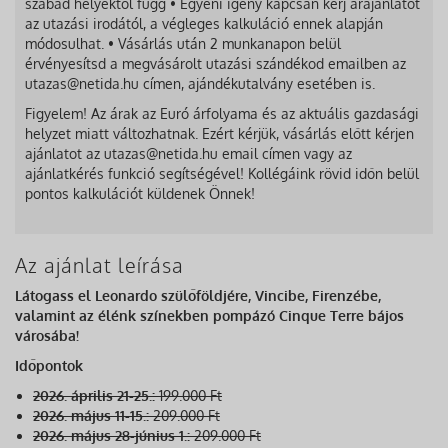
szabad helyektől függ • Egyéni igény kapcsán kérj árajánlatot
az utazási irodától, a végleges kalkuláció ennek alapján
módosulhat. • Vásárlás után 2 munkanapon belül
érvényesítsd a megvásárolt utazási szándékod emailben az
utazas@netida.hu címen, ajándékutalvány esetében is.
Figyelem! Az árak az Euró árfolyama és az aktuális gazdasági
helyzet miatt változhatnak. Ezért kérjük, vásárlás előtt kérjen
ajánlatot az utazas@netida.hu email címen vagy az
ajánlatkérés funkció segítségével! Kollégáink rövid időn belül
pontos kalkulációt küldenek Önnek!
Az ajánlat leírása
Látogass el Leonardo szülőföldjére, Vincibe, Firenzébe,
valamint az élénk színekben pompázó Cinque Terre bájos
városába!
Időpontok
2026. április 21-25.:
199.000 Ft
2026. május 11-15.:
209.000 Ft
2026. május 28-június 1.:
209.000 Ft