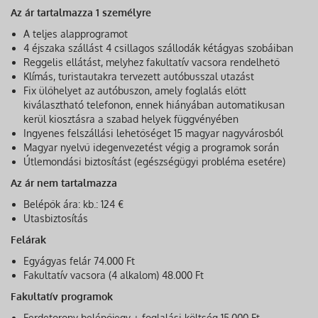
Az ár tartalmazza 1 személyre
A teljes alapprogramot
4 éjszaka szállást 4 csillagos szállodák kétágyas szobáiban
Reggelis ellátást, melyhez fakultatív vacsora rendelhető
Klímás, turistautakra tervezett autóbusszal utazást
Fix ülőhelyet az autóbuszon, amely foglalás előtt
kiválasztható telefonon, ennek hiányában automatikusan
kerül kiosztásra a szabad helyek függvényében
Ingyenes felszállási lehetőséget 15 magyar nagyvárosból
Magyar nyelvű idegenvezetést végig a programok során
Útlemondási biztosítást (egészségügyi probléma esetére)
Az ár nem tartalmazza
Belépők ára: kb.: 124 €
Utasbiztosítás
Felárak
Egyágyas felár 74.000 Ft
Fakultatív vacsora (4 alkalom) 48.000 Ft
Fakultatív programok
Ferdetorony belépőjegy + foglalási költség 15.000 Ft