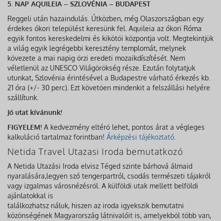
5. NAP AQUILEIA – SZLOVÉNIA – BUDAPEST
Reggeli után hazaindulás. Útközben, még Olaszországban egy
érdekes ókori települést keresünk fel. Aquileia az ókori Róma
egyik fontos kereskedelmi és kikötői központja volt. Megtekintjük
a világ egyik legrégebbi keresztény templomát, melynek
kövezete a mai napig őrzi eredeti mozaikdíszítését. Nem
véletlenül az UNESCO Világörökség része. Ezután folytatjuk
utunkat, Szlovénia érintésével a Budapestre várható érkezés kb.
21 óra (+/- 30 perc). Ezt követően mindenkit a felszállási helyére
szállítunk.
Jó utat kívánunk!
FIGYELEM!
A kedvezmény eltérő lehet, pontos árat a végleges
kalkuláció tartalmaz forintban!
Árképzési tájékoztató
.
Netida Travel Utazasi Iroda bemutatkozó
A Netida Utazási Iroda elvisz Téged szinte bárhová álmaid
nyaralására,legyen szó tengerpartról, csodás természeti tájakról
vagy izgalmas városnézésről. A külföldi utak mellett belföldi
ajánlatokkal is
találkozhatsz náluk, hiszen az iroda igyekszik bemutatni
közönségének Magyarország látnivalóit is, amelyekből több van,