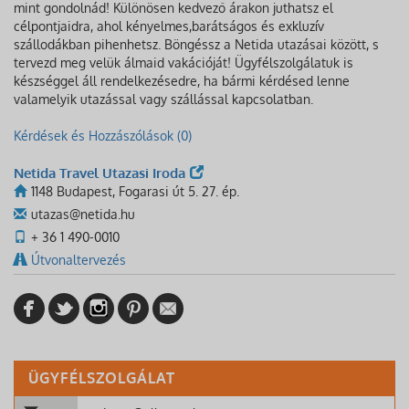
mint gondolnád! Különösen kedvező árakon juthatsz el
célpontjaidra, ahol kényelmes,barátságos és exkluzív
szállodákban pihenhetsz. Böngéssz a Netida utazásai között, s
tervezd meg velük álmaid vakációját! Ügyfélszolgálatuk is
készséggel áll rendelkezésedre, ha bármi kérdésed lenne
valamelyik utazással vagy szállással kapcsolatban.
Kérdések és Hozzászólások (0)
Netida Travel Utazasi Iroda
1148 Budapest, Fogarasi út 5. 27. ép.
utazas@netida.hu
+ 36 1 490-0010
Útvonaltervezés
ÜGYFÉLSZOLGÁLAT