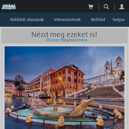
Külföldi utazások
Városnézések
Belföld
Szépség
Nézd meg ezeket is!
Összes megtekintése