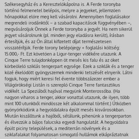
Székesegyház és a Keresztelőkápolna is. A Ferde toronyba
történő felmenetel belépős, melyre a jegyeket, jellemzően
hónapokkal előre meg kell vásárolni. Amennyiben foglalásakor
megrendeli irodánktól – a szabad kapacitások függvényében –,
megvásároljuk Önnek a Ferde toronyba a jegyét. Ha nem sikerül
jegyet vásárolnunk (pl. minden jegy eladásra került), írásban
értesítjük, és az Ön által kifizetett díjat természetesen
visszatérítjük. Ferde torony belépőjegy + foglalási költség:
15.000,- Ft. Ezt követően a Ligur-tenger vidékére utazunk. A
Cinque Terre tulajdonképpen öt mesés kis falu és az őket
körbeölelő sziklás tengerpart egysége. Ezek a sziklák és a tenger
közé ékelődött gyöngyszemek mindenki tetszését elnyerik. Látni
fogjuk, hogy miért keresi fel évente többszázezer ember a
Világörökségi Listán is szereplő Cinque Terre fantasztikus
vidékét. La Speziából hajóval megyünk Monterossóba. (Ha
nagyon viharos a tenger, akkor vonattal utazunk, de ilyen, több
mint 100 utunkból mindössze két alkalommal történt.) Útközben
gyönyörködünk a hegyoldalakra épült mesés kisvárosokban.
Miután kiszálltunk a hajóból, sétálunk, pihenünk a tengerparton
és élvezzük a bájos falucska egyedi hangulatát. A hegyoldalra
épült piciny települések, a mediterrán növények és a
sziklafalakat folyamatosan simogató hullámok elkápráztatnak