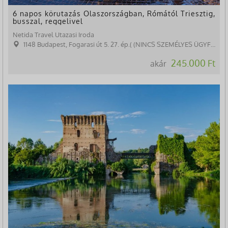
6 napos körutazás Olaszországban, Rómától Triesztig,
busszal, reggelivel
Netida Travel Utazasi Iroda
1148 Budapest, Fogarasi út 5. 27. ép.( (NINCS SZEMÉLYES ÜGYFÉLFOGADÁS)
245.000 Ft
akár