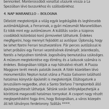
bennünket. Monterossóból vonattal utazunk vissza a La
Speziában lévő buszunkhoz és szállodánkhoz.
4. NAP MARANELLO – BOLOGNA
Délelőtt megtekintjük a világ egyik legdrágább és leghíresebb
autómárkájának, a Ferrarinak, a gyári múzeumát Maranellóban.
Ez több mint egy autómúzeum. A kiállítás során a tűzpiros
csodákból különböző korú járműveket láthatunk. Érdekes
megfigyelni, hogy mennyit fejlődött az autóipar. Újdonság, hogy
be lehet fizetni Ferrari tesztvezetésre. Pár perces autózással ki
lehet próbálni egy Ferrari vezetésének élményét. Jelentkezés,
fizetés a helyszínen történik. Jogosítvány bemutatása szükséges.
A múzeum megtekintése egy élmény, és a laikusok számára is
érdekes. Bolognában töltjük a nap hátralévő részét. A Piazza
Maggiore terét mesés paloták övezik. A főtér közelében lévő
monumentális Neptun kutat utána a Piazza Galvanin található
hatalmas könyvtár épületét is megtekintjük. Ellátogatunk a
Jeruzsálem-negyedbe, ahol a Santo Stefano 7 templomból álló
épületegyüttesét láthatjuk. Sétánk során lefényképezhetjük a
köröttünk magasodó hatalmas tornyokat. A csoport nagy részét
meglepetésként fogja érni, hogy Bolognában, a város közepén
áll két látványos ferdetorony. Szállás ****.