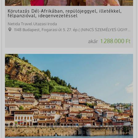
Körutazás Dél-Afrikában, repülőjeggyel, illetékkel,
félpanzióval, idegenvezetéssel
Netida Travel Utazasi Iroda
1148 Budapest, Fogarasi út 5. 27. ép.( (NINCS SZEMÉLYES ÜGYFÉLFOGADÁS)
1.288.000 Ft
akár