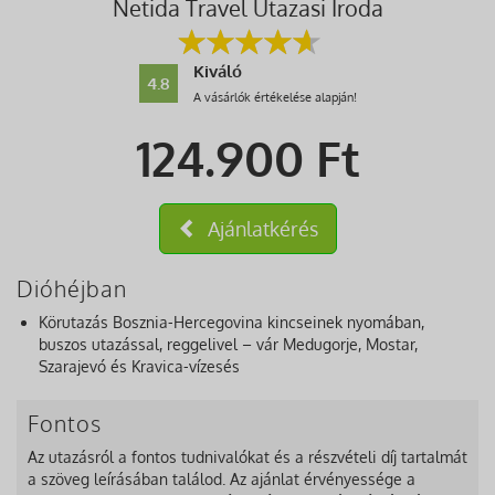
Netida Travel Utazasi Iroda
Kiváló
4.8
A vásárlók értékelése alapján!
124.900
Ft
Ajánlatkérés
Dióhéjban
Körutazás Bosznia-Hercegovina kincseinek nyomában,
buszos utazással, reggelivel – vár Medugorje, Mostar,
Szarajevó és Kravica-vízesés
Fontos
Az utazásról a fontos tudnivalókat és a részvételi díj tartalmát
a szöveg leírásában találod. Az ajánlat érvényessége a