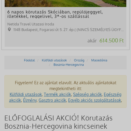
6 napos körutazás Skóciában, repülőjeggyel,
illetékkel, reggelivel, 3*-os szállással
Netida Travel Utazasi Iroda
1148 Budapest, Fogarasi út 5. 27. ép.( (NINCS SZEMÉLYES ÜGYFÉLFOGADÁS)
614.500 Ft
akár
Főoldal
Külföldi utazások
Ország
Macedónia
Bosznia-Hercegovina
Figyelem! Ez az ajánlat elavult. Az aktuális ajánlatokat
megtekintheti itt:
Külföldi utazások
,
Termék akciók
,
Szépség akciók
,
Egészség
akciók
,
Élmény
,
Gasztro akciók
,
Egyéb akciós szolgáltatások
,
ELŐFOGLALÁSI AKCIÓ! Körutazás
Bosznia-Hercegovina kincseinek