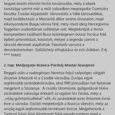
hegyek között elterülő festői kisvárosába, mely a képek
tanulsága szerint már a múlt században megragadta Csontváry
Kosztka Tivadar képzeletét. Városnézés a főbb látnivalókkal,
majd továbbutazás a Mostartól délre vezető útvonalon, majd
elkanyarodunk Blagaj városa felé, mely rövid ideig Hercegovina
független uralkodóinak székhelye volt. Megtekintjük a festői
környezetben található Buna különlegesen bővizű forrása fölé
épített pihenőházat, kolostort, melyet a legenda szerint a
táncoló dervisek alapítottak. Fakultatív vacsora a
derviskolostorban. Szálláshely elfoglalása az esti órákban. (1 éj
*** hotel)
2. nap: Medjugorje-Kravica-Pocitelj-Mostar-Szarajevó
Reggeli után a vadregényes Neretva-folyó szépséges völgyét
átszelve érkezünk el a Csodák városába, Európa egyik
leghíresebb zarándokvárosába, ahol 1981 júniusában hat fiatalnak
megjelent a Szűzanya. A csodás látomások, gyógyulások hírére
zarándokok sokasága érkezett az egykori kis faluba, mely a
„világ gyóntatószékévé” vált, és zarándokok ezrei érkeznek évről-
évre a városba. Ezután megtekintjük a Kravica vízesést, mely az
ország egyik legfontosabb természeti kincse. Megpihenünk a
Trebizat folyó által létrehozott földi paradicsomban majd a