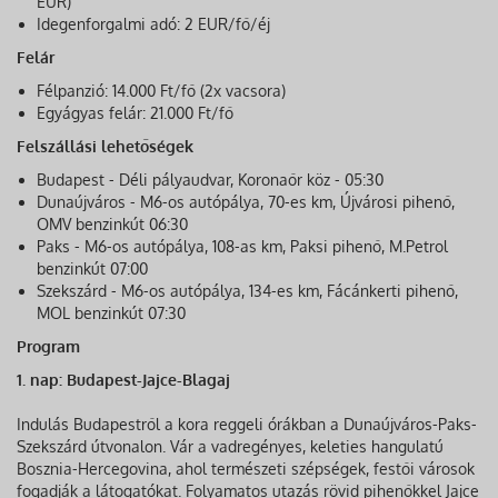
EUR)
Idegenforgalmi adó: 2 EUR/fő/éj
Felár
Félpanzió: 14.000 Ft/fő (2x vacsora)
Egyágyas felár: 21.000 Ft/fő
Felszállási lehetőségek
Budapest - Déli pályaudvar, Koronaőr köz - 05:30
Dunaújváros - M6-os autópálya, 70-es km, Újvárosi pihenő,
OMV benzinkút 06:30
Paks - M6-os autópálya, 108-as km, Paksi pihenő, M.Petrol
benzinkút 07:00
Szekszárd - M6-os autópálya, 134-es km, Fácánkerti pihenő,
MOL benzinkút 07:30
Program
1. nap: Budapest-Jajce-Blagaj
Indulás Budapestről a kora reggeli órákban a Dunaújváros-Paks-
Szekszárd útvonalon. Vár a vadregényes, keleties hangulatú
Bosznia-Hercegovina, ahol természeti szépségek, festői városok
fogadják a látogatókat. Folyamatos utazás rövid pihenőkkel Jajce