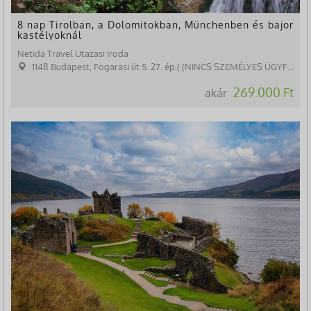
8 nap Tirolban, a Dolomitokban, Münchenben és bajor
kastélyoknál
Netida Travel Utazasi Iroda
1148 Budapest, Fogarasi út 5. 27. ép.( (NINCS SZEMÉLYES ÜGYFÉLFOGADÁS)
269.000 Ft
akár