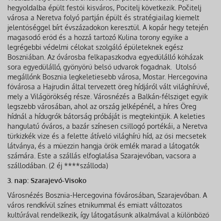
hegyoldalba épült festői kisváros, Pocitelj következik. Počitelj
városa a Neretva folyó partján épült és stratégiailag kiemelt
jelentőséggel bírt évszázadokon keresztül. A kopár hegy tetején
magasodó erőd és a hozzá tartozó Kulina torony egyike a
legrégebbi védelmi célokat szolgáló épületeknek egész
Boszniában. Az óvárosba felkapaszkodva egyedülálló kőházak
sora egyedülálló, gyönyörű belső udvarok fogadnak. Utolsó
megállónk Bosznia legkeletiesebb városa, Mostar. Hercegovina
fővárosa a Hajrudin által tervezett öreg hídjáról vált világhírűvé,
mely a Világörökség része. Városnézés a Balkán-félsziget egyik
legszebb városában, ahol az ország jelképénél, a híres Öreg
hídnál a hídugrók bátorság próbáját is megtekintjük. A keleties
hangulatú óváros, a bazár színesen csillogó portékái, a Neretva
türkizkék vize és a felette átívelő világhírű híd, az ősi mecsetek
látványa, és a müezzin hangja örök emlék marad a látogatók
számára. Este a szállás elfoglalása Szarajevóban, vacsora a
szállodában. (2 éj ****szálloda)
3. nap: Szarajevó-Visoko
Városnézés Bosznia-Hercegovina fővárosában, Szarajevóban. A
város rendkívül színes etnikummal és emiatt változatos
kultúrával rendelkezik, így látogatásunk alkalmával a különböző