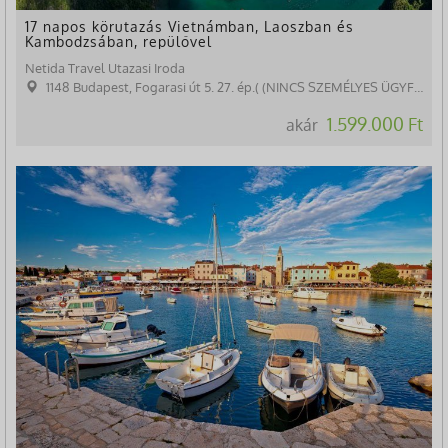
17 napos körutazás Vietnámban, Laoszban és
Kambodzsában, repülővel
Netida Travel Utazasi Iroda
1148 Budapest, Fogarasi út 5. 27. ép.( (NINCS SZEMÉLYES ÜGYFÉLFOGADÁS)
1.599.000 Ft
akár