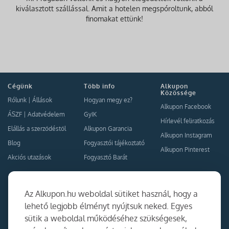
kiválasztott szállással. Amit a hotelen megspóroltunk, abból
finomakat ettünk!
Cégünk
Több info
Alkupon
Közössége
Rólunk
|
Állások
Hogyan megy ez?
Alkupon Facebook
ÁSZF
|
Adatvédelem
GyIK
Hírlevél feliratkozás
Elállás a szerződéstől
Alkupon Garancia
Alkupon Instagram
Blog
Fogyasztói tájékoztató
Alkupon Pinterest
Akciós utazások
Fogyasztó Barát
Kapcsolat
Együttműködés
Az Alkupon.hu weboldal sütiket használ, hogy a
Kapcsolat
lehető legjobb élményt nyújtsuk neked. Egyes
sütik a weboldal működéséhez szükségesek,
Ajánlj nekünk!