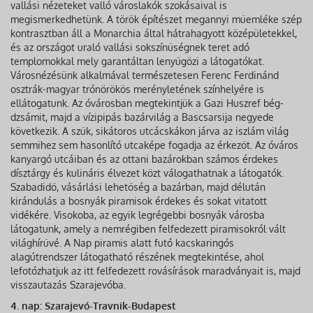
vallási nézeteket valló városlakók szokásaival is
megismerkedhetünk. A török építészet megannyi műemléke szép
kontrasztban áll a Monarchia által hátrahagyott középületekkel,
és az országot uraló vallási sokszínűségnek teret adó
templomokkal mely garantáltan lenyűgözi a látogatókat.
Városnézésünk alkalmával természetesen Ferenc Ferdinánd
osztrák-magyar trónörökös merényletének színhelyére is
ellátogatunk. Az óvárosban megtekintjük a Gazi Huszref bég-
dzsámit, majd a vízipipás bazárvilág a Bascsarsija negyede
következik. A szűk, sikátoros utcácskákon járva az iszlám világ
semmihez sem hasonlító utcaképe fogadja az érkezőt. Az óváros
kanyargó utcáiban és az ottani bazárokban számos érdekes
dísztárgy és kulináris élvezet közt válogathatnak a látogatók.
Szabadidő, vásárlási lehetőség a bazárban, majd délután
kirándulás a bosnyák piramisok érdekes és sokat vitatott
vidékére. Visokoba, az egyik legrégebbi bosnyák városba
látogatunk, amely a nemrégiben felfedezett piramisokról vált
világhírűvé. A Nap piramis alatt futó kacskaringós
alagútrendszer látogatható részének megtekintése, ahol
lefotózhatjuk az itt felfedezett rovásírások maradványait is, majd
visszautazás Szarajevóba.
4. nap: Szarajevó-Travnik-Budapest