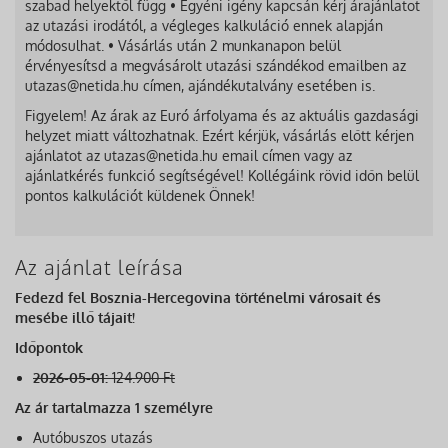
szabad helyektől függ • Egyéni igény kapcsán kérj árajánlatot
az utazási irodától, a végleges kalkuláció ennek alapján
módosulhat. • Vásárlás után 2 munkanapon belül
érvényesítsd a megvásárolt utazási szándékod emailben az
utazas@netida.hu címen, ajándékutalvány esetében is.
Figyelem! Az árak az Euró árfolyama és az aktuális gazdasági
helyzet miatt változhatnak. Ezért kérjük, vásárlás előtt kérjen
ajánlatot az utazas@netida.hu email címen vagy az
ajánlatkérés funkció segítségével! Kollégáink rövid időn belül
pontos kalkulációt küldenek Önnek!
Az ajánlat leírása
Fedezd fel Bosznia-Hercegovina történelmi városait és
mesébe illő tájait!
Időpontok
2026-05-01:
124.900 Ft
Az ár tartalmazza 1 személyre
Autóbuszos utazás