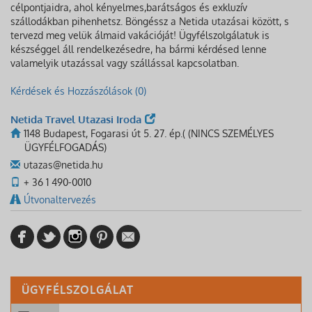
célpontjaidra, ahol kényelmes,barátságos és exkluzív
szállodákban pihenhetsz. Böngéssz a Netida utazásai között, s
tervezd meg velük álmaid vakációját! Ügyfélszolgálatuk is
készséggel áll rendelkezésedre, ha bármi kérdésed lenne
valamelyik utazással vagy szállással kapcsolatban.
Kérdések és Hozzászólások (0)
Netida Travel Utazasi Iroda
1148 Budapest, Fogarasi út 5. 27. ép.( (NINCS SZEMÉLYES
ÜGYFÉLFOGADÁS)
utazas@netida.hu
+ 36 1 490-0010
Útvonaltervezés
ÜGYFÉLSZOLGÁLAT