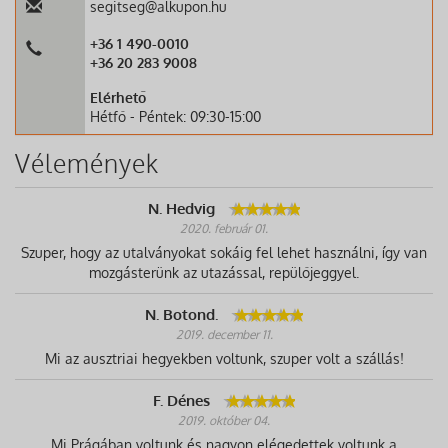
segitseg@alkupon.hu
+36 1 490-0010
+36 20 283 9008
Elérhető
Hétfő - Péntek: 09:30-15:00
Vélemények
N. Hedvig
2020. február 01.
Szuper, hogy az utalványokat sokáig fel lehet használni, így van
mozgásterünk az utazással, repülőjeggyel.
N. Botond.
2019. december 11.
Mi az ausztriai hegyekben voltunk, szuper volt a szállás!
F. Dénes
2019. október 04.
Mi Prágában voltunk és nagyon elégedettek voltunk a