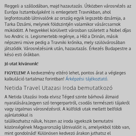
Reggeli a szállodában, majd hazautazás. Útközben városnézés az
Európa Isztambuljaként is emlegetett Travnikban, ahol
legfontosabb látnivalónk az ország egyik legszebb dzsámija, a
Tarka Dzsámi, melynek földszintjén valamikor vásárcsarnok
működött. A hegyekkel körülvett városban született a Nobel díjas
Ivo Andric is. Legismertebb regénye, a Híd a Drinán, másik
népszerű műve pedig a Travniki krónika, mely szülővárosában
játszódik. Városnézésünk után, hazautazás. Érkezés Budapestre a
késő esti órákban.
Jó utat kívánunk!
FIGYELEM!
A kedvezmény eltérő lehet, pontos árat a végleges
kalkuláció tartalmaz forintban!
Árképzési tájékoztató
.
Netida Travel Utazasi Iroda bemutatkozó
A Netida Utazási Iroda elvisz Téged szinte bárhová álmaid
nyaralására,legyen szó tengerpartról, csodás természeti tájakról
vagy izgalmas városnézésről. A külföldi utak mellett belföldi
ajánlatokkal is
találkozhatsz náluk, hiszen az iroda igyekszik bemutatni
közönségének Magyarország látnivalóit is, amelyekből több van,
mint gondolnád! Különösen kedvező árakon juthatsz el