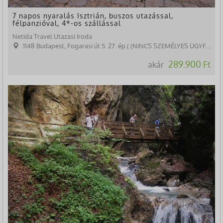
7 napos nyaralás Isztrián, buszos utazással,
félpanzióval, 4*-os szállással
Netida Travel Utazasi Iroda
1148 Budapest, Fogarasi út 5. 27. ép.( (NINCS SZEMÉLYES ÜGYFÉLFOGADÁS)
289.900 Ft
akár