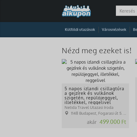
|
|
Külföldi utazások
Városnézések
Be
Nézd meg ezeket is!
5 napos izlandi csillagtúra
a gejzírek és vulkánok
szigetén, repülőjeggyel,
illetékkel, reggelivel
Netida Travel Utazasi Iroda
1148 Budapest, Fogarasi út 5. 27. ép.( (NINCS SZEMÉLYES ÜGYFÉLFOGADÁS)
499.000 Ft
akár