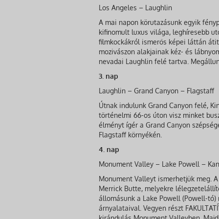
Los Angeles – Laughlin
A mai napon körutazásunk egyik fényp
kifinomult luxus világa, leghíresebb 
filmkockákról ismerős képei láttán áti
mozivászon alakjainak kéz- és lábnyo
nevadai Laughlin felé tartva. Megállu
3. nap
Laughlin – Grand Canyon – Flagstaff
Útnak indulunk Grand Canyon felé, Kin
történelmi 66-os úton visz minket bus
élményt ígér a Grand Canyon szépsége.
Flagstaff környékén.
4. nap
Monument Valley – Lake Powell – Ka
Monument Valleyt ismerhetjük meg. A 
Merrick Butte, melyekre lélegzetelállít
állomásunk a Lake Powell (Powell-tó) 
árnyalataival. Vegyen részt FAKULTATÍ
kirándulás Monument Valleyben. Majd a