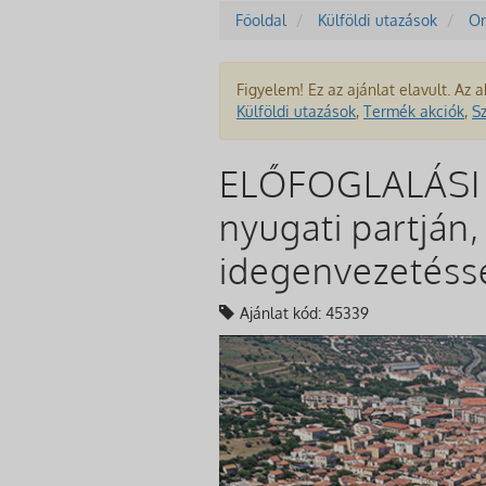
Főoldal
Külföldi utazások
Or
Figyelem! Ez az ajánlat elavult. Az a
Külföldi utazások
,
Termék akciók
,
S
ELŐFOGLALÁSI A
nyugati partján,
idegenvezetéss
Ajánlat kód: 45339