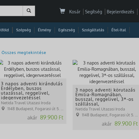
Kosár
Segítség
Bejelentkezés
|
|
|
|
|
|
|
lföld
Szépség
Élmény
Egészség
Szolgáltatás
Étel-Ital
Összes megtekintése
3 napos adventi kirándulás
Erdélyben, buszos
3 napos adventi körutazás
utazással, reggelivel,
Emilia-Romagnában,
idegenvezetéssel
busszal, reggelivel, 3*-os
Netida Travel Utazasi Iroda
szállással,
idegenvezetéssel
1148 Budapest, Fogarasi út 5. 27. ép.( (NINCS SZEMÉLYES ÜGYFÉLFOGADÁS)
Netida Travel Utazasi Iroda
1148 Budapest, Fogarasi út 5. 27. ép.( (NINCS SZEMÉLYES ÜGYFÉLFOGADÁS)
89.900 Ft
akár
89.900 Ft
akár