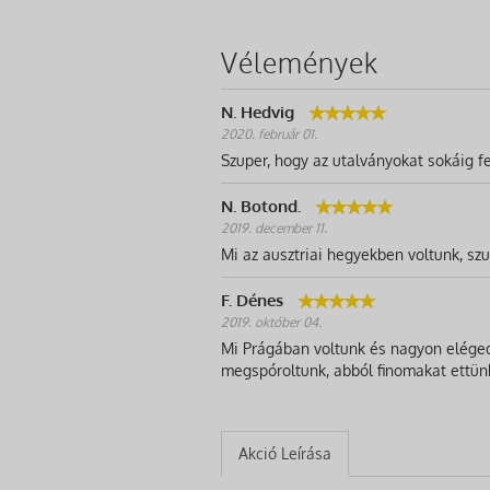
Vélemények
N. Hedvig
2020. február 01.
Szuper, hogy az utalványokat sokáig fe
N. Botond.
2019. december 11.
Mi az ausztriai hegyekben voltunk, szup
F. Dénes
2019. október 04.
Mi Prágában voltunk és nagyon elégede
megspóroltunk, abból finomakat ettün
Akció Leírása