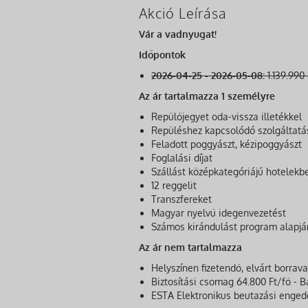
Akció Leírása
Vár a vadnyugat!
Időpontok
2026-04-25 - 2026-05-08:
1.139.990 
Az ár tartalmazza 1 személyre
Repülőjegyet oda-vissza illetékkel
Repüléshez kapcsolódó szolgáltatá
Feladott poggyászt, kézipoggyászt
Foglalási díjat
Szállást középkategóriájú hotelekb
12 reggelit
Transzfereket
Magyar nyelvű idegenvezetést
Számos kirándulást program alapjá
Az ár nem tartalmazza
Helyszínen fizetendő, elvárt borrav
Biztosítási csomag 64.800 Ft/fő - B
ESTA Elektronikus beutazási engedé