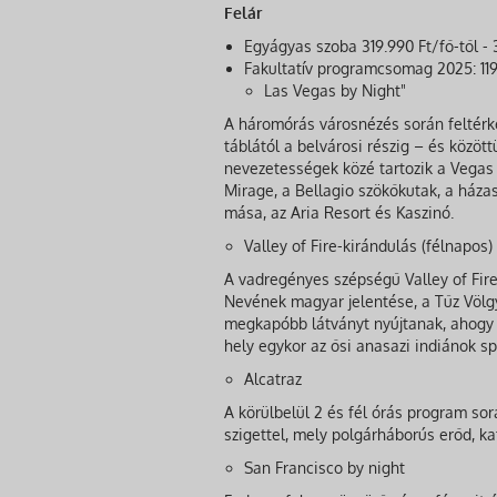
Felár
Egyágyas szoba 319.990 Ft/fő-től - 
Fakultatív programcsomag 2025: 119.
Las Vegas by Night"
A háromórás városnézés során feltérk
táblától a belvárosi részig – és közöt
nevezetességek közé tartozik a Vegas
Mirage, a Bellagio szökőkutak, a ház
mása, az Aria Resort és Kaszinó.
Valley of Fire-kirándulás (félnapos)
A vadregényes szépségű Valley of Fir
Nevének magyar jelentése, a Tűz Völgye
megkapóbb látványt nyújtanak, ahogy 
hely egykor az ősi anasazi indiánok spi
Alcatraz
A körülbelül 2 és fél órás program so
szigettel, mely polgárháborús erőd, ka
San Francisco by night