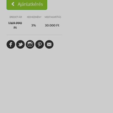
Ajánlatkérés
EREDETI ÁR
KEDVEZMÉNY
MEGTAKARÍTÁS
1.169.990
3%
30.000 Ft
Ft