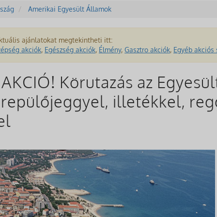
szág
Amerikai Egyesült Államok
ktuális ajánlatokat megtekintheti itt:
zépség akciók
,
Egészség akciók
,
Élmény
,
Gasztro akciók
,
Egyéb akciós 
KCIÓ! Körutazás az Egyesül
 repülőjeggyel, illetékkel, reg
el