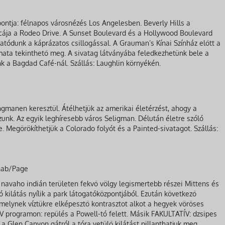
ontja: félnapos városnézés Los Angelesben. Beverly Hills a
utcája a Rodeo Drive. A Sunset Boulevard és a Hollywood Boulevard
tatódunk a káprázatos csillogással. A Grauman’s Kínai Színház előtt a
mata tekinthető meg. A sivatag látványába feledkezhetünk bele a
nk a Bagdad Café-nál. Szállás: Laughlin környékén.
gmanen keresztül. Átélhetjük az amerikai életérzést, ahogy a
zunk. Az egyik leghíresebb város Seligman. Délután életre szóló
 Megörökíthetjük a Colorado folyót és a Painted-sivatagot. Szállás:
nab/Page
navaho indián területen fekvő völgy legismertebb részei Mittens és
ó kilátás nyílik a park látogatóközpontjából. Ezután következő
melynek víztükre elképesztő kontrasztot alkot a hegyek vöröses
V programon: repülés a Powell-tó felett. Másik FAKULTATÍV: dzsipes
 Glen Canyon gátról a tóra vetülő kilátást pillanthatjuk meg.