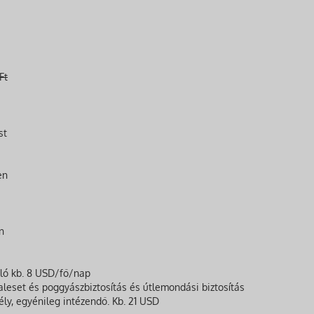
Ft
st
en
n
aló kb. 8 USD/fő/nap
aleset és poggyászbiztosítás és útlemondási biztosítás
ly, egyénileg intézendő. Kb. 21 USD