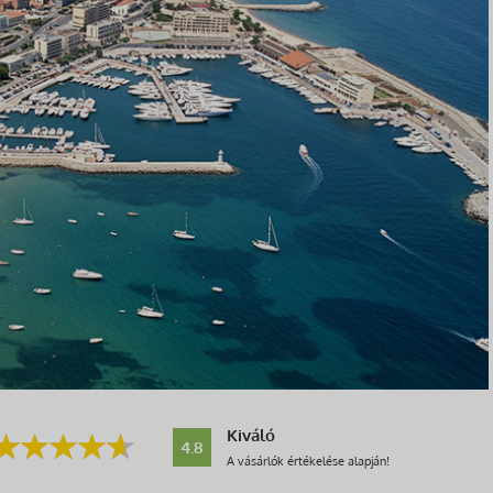
Kiváló
4.8
A vásárlók értékelése alapján!