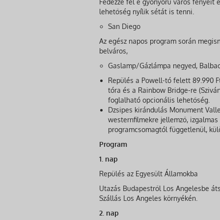
Fedezze fel e gyönyörű város fényeit 
lehetőség nyílik sétát is tenni.
San Diego
Az egész napos program során megisme
belváros,
Gaslamp/Gázlámpa negyed, Balbao p
Repülés a Powell-tó felett 89.990 F
tóra és a Rainbow Bridge-re (Szivár
foglalható opcionális lehetőség.
Dzsipes kirándulás Monument Valley
westernfilmekre jellemző, izgalmas 
programcsomagtól függetlenül, külö
Program
1. nap
Repülés az Egyesült Államokba
Utazás Budapestről Los Angelesbe átsz
Szállás Los Angeles környékén.
2. nap