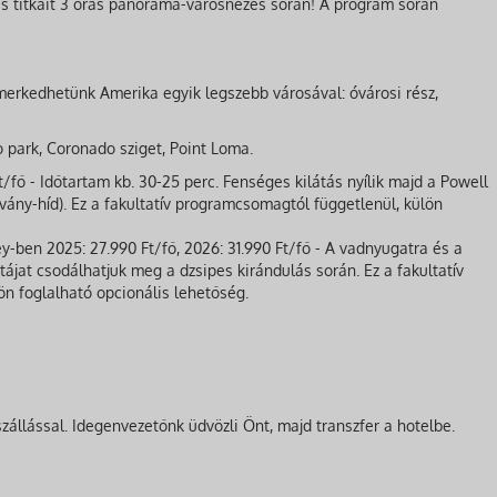
és titkait 3 órás panoráma-városnézés során! A program során
rkedhetünk Amerika egyik legszebb városával: óvárosi rész,
ark, Coronado sziget, Point Loma.
t/fő - Időtartam kb. 30-25 perc. Fenséges kilátás nyílik majd a Powell
vány-híd). Ez a fakultatív programcsomagtól függetlenül, külön
-ben 2025: 27.990 Ft/fő, 2026: 31.990 Ft/fő - A vadnyugatra és a
tájat csodálhatjuk meg a dzsipes kirándulás során. Ez a fakultatív
n foglalható opcionális lehetőség.
állással. Idegenvezetőnk üdvözli Önt, majd transzfer a hotelbe.