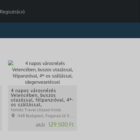
Regisztráció
4 napos városnézés
Velencében, buszos
utazással, félpanzióval, 4*-
os szállással,
idegenvezetéssel
Netida Travel Utazasi Iroda
1148 Budapest, Fogarasi út 5. 27. ép.( (NINCS SZEMÉLYES ÜGYFÉLFOGADÁS)
129.500 Ft
akár