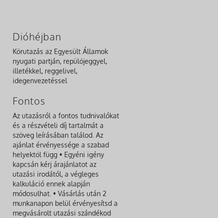
Dióhéjban
Körutazás az Egyesült Államok
nyugati partján, repülőjeggyel,
illetékkel, reggelivel,
idegenvezetéssel
Fontos
Az utazásról a fontos tudnivalókat
és a részvételi díj tartalmát a
szöveg leírásában találod. Az
ajánlat érvényessége a szabad
helyektől függ • Egyéni igény
kapcsán kérj árajánlatot az
utazási irodától, a végleges
kalkuláció ennek alapján
módosulhat. • Vásárlás után 2
munkanapon belül érvényesítsd a
megvásárolt utazási szándékod