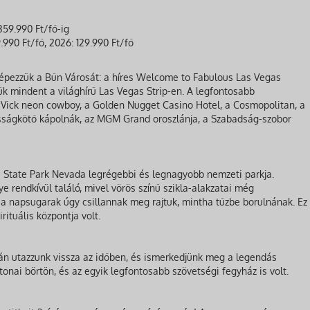
359.990 Ft/fő-ig
990 Ft/fő, 2026: 129.990 Ft/fő
épezzük a Bűn Városát: a híres Welcome to Fabulous Las Vegas
tük mindent a világhírű Las Vegas Strip-en. A legfontosabb
 Vick neon cowboy, a Golden Nugget Casino Hotel, a Cosmopolitan, a
asságkötő kápolnák, az MGM Grand oroszlánja, a Szabadság-szobor
e State Park Nevada legrégebbi és legnagyobb nemzeti parkja.
 rendkívül találó, mivel vörös színű szikla-alakzatai még
a napsugarak úgy csillannak meg rajtuk, mintha tűzbe borulnának. Ez
rituális központja volt.
rán utazzunk vissza az időben, és ismerkedjünk meg a legendás
tonai börtön, és az egyik legfontosabb szövetségi fegyház is volt.