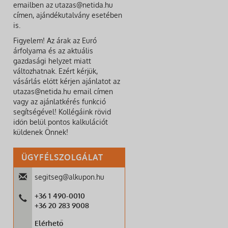
emailben az utazas@netida.hu
címen, ajándékutalvány esetében
is.
Figyelem! Az árak az Euró
árfolyama és az aktuális
gazdasági helyzet miatt
változhatnak. Ezért kérjük,
vásárlás előtt kérjen ajánlatot az
utazas@netida.hu email címen
vagy az ajánlatkérés funkció
segítségével! Kollégáink rövid
időn belül pontos kalkulációt
küldenek Önnek!
ÜGYFÉLSZOLGÁLAT
segitseg@alkupon.hu
+36 1 490-0010
+36 20 283 9008
Elérhető