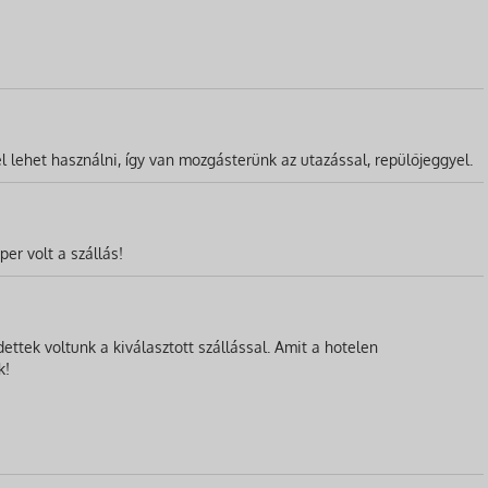
l lehet használni, így van mozgásterünk az utazással, repülőjeggyel.
er volt a szállás!
ttek voltunk a kiválasztott szállással. Amit a hotelen
k!