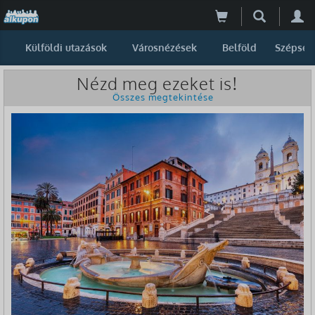
Külföldi utazások
Városnézések
Belföld
Szépség
Nézd meg ezeket is!
Összes megtekintése