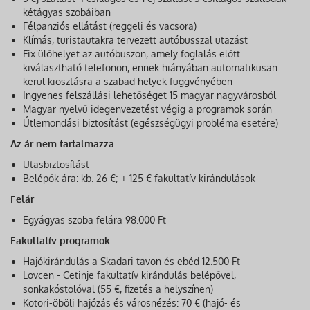
kétágyas szobáiban
Félpanziós ellátást (reggeli és vacsora)
Klímás, turistautakra tervezett autóbusszal utazást
Fix ülőhelyet az autóbuszon, amely foglalás előtt
kiválasztható telefonon, ennek hiányában automatikusan
kerül kiosztásra a szabad helyek függvényében
Ingyenes felszállási lehetőséget 15 magyar nagyvárosból
Magyar nyelvű idegenvezetést végig a programok során
Útlemondási biztosítást (egészségügyi probléma esetére)
Az ár nem tartalmazza
Utasbiztosítást
Belépők ára: kb. 26 €; + 125 € fakultatív kirándulások
Felár
Egyágyas szoba felára 98.000 Ft
Fakultatív programok
Hajókirándulás a Skadari tavon és ebéd 12.500 Ft
Lovcen - Cetinje fakultatív kirándulás belépővel,
sonkakóstolóval (55 €, fizetés a helyszínen)
Kotori-öböli hajózás és városnézés: 70 € (hajó- és