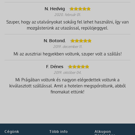
N. Hedvig
2020. február 01.
Szuper, hogy az utalványokat sokáig fel lehet használni, így van
mozgásterünk az utazással, repülőjeggyel.
N. Botond.
2019. december 11.
Mi az ausztriai hegyekben voltunk, szuper volt a szállás!
F. Dénes
2019. október 04.
Mi Prágában voltunk és nagyon elégedettek voltunk a
kiválasztott szállással. Amit a hotelen megspóroltunk, abból
finomakat ettünk!
Cégünk
Több info
Alkupon