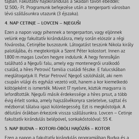
tájban. Fakultatív hajókirándulás a Skadari tavon ebéddel:
12.500,- Ft. Programunk befejezése után a tengerparti városban
lévő szállásunkra utazunk (3 éjszaka).
4. NAP CETINJE – LOVCEN – NJEGUŠI
Ezen a napon vagy pihennek a tengerparton, vagy eljönnek
velünk egy fakultatív kirándulásra, mely során először a régi
fővárosba, Cetinjébe buszozunk. Látogatást teszünk Nikola király
palotájába, és megtekintjük a Szent Péter kolostort. Innen az
1.800 m magas Lovćen hegyre indulunk. A hegy fennsíkján
található a Njeguši falu, amely egy montenegrói uralkodó
család, a híres Petrović familia családi fészke. E falucskában
meglátogatjuk II. Petar Petrović Njegoš szülőházát, aki nem
csupán világi és egyházi vezető volt, hanem a kor kiemelkedő
költőjeként is ismerték. Műveit 17 nyelvre, köztük magyarra is
lefordították. Njeguši másik érdekessége a híres prsut, a több
évig érlelt sonka, amely hajszálvékonyra szeletelve, sajttal és
mézborral tálalva igazi különlegesség. Ezt is megkóstoljuk. A
délutáni órákban érkezünk vissza szállásunkra. Lovcen – Cetinje
fakultatív kirándulás belépővel, sonkakóstolóval: 55 €.
5. NAP BUDVA – KOTORI-ÖBÖLI HAJÓZÁS – KOTOR
Ezen a napon a fakultatív kirándulás programjában Budva és a