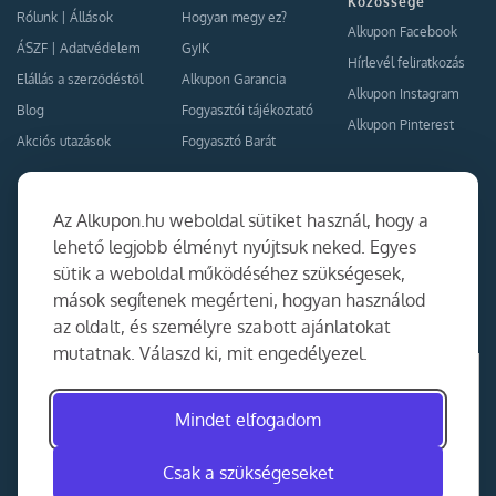
Közössége
Rólunk
|
Állások
Hogyan megy ez?
Alkupon Facebook
ÁSZF
|
Adatvédelem
GyIK
Hírlevél feliratkozás
Elállás a szerződéstől
Alkupon Garancia
Alkupon Instagram
Blog
Fogyasztói tájékoztató
Alkupon Pinterest
Akciós utazások
Fogyasztó Barát
Kapcsolat
Együttműködés
Az Alkupon.hu weboldal sütiket használ, hogy a
Kapcsolat
lehető legjobb élményt nyújtsuk neked. Egyes
sütik a weboldal működéséhez szükségesek,
Ajánlj nekünk!
mások segítenek megérteni, hogyan használod
Partner Belépés
az oldalt, és személyre szabott ajánlatokat
mutatnak. Válaszd ki, mit engedélyezel.
Mindet elfogadom
Csak a szükségeseket