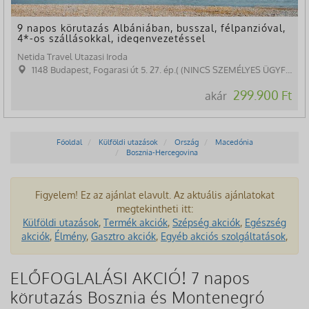
9 napos körutazás Albániában, busszal, félpanzióval,
4*-os szállásokkal, idegenvezetéssel
Netida Travel Utazasi Iroda
1148 Budapest, Fogarasi út 5. 27. ép.( (NINCS SZEMÉLYES ÜGYFÉLFOGADÁS)
299.900 Ft
akár
Főoldal
Külföldi utazások
Ország
Macedónia
Bosznia-Hercegovina
Figyelem! Ez az ajánlat elavult. Az aktuális ajánlatokat
megtekintheti itt:
Külföldi utazások
,
Termék akciók
,
Szépség akciók
,
Egészség
akciók
,
Élmény
,
Gasztro akciók
,
Egyéb akciós szolgáltatások
,
ELŐFOGLALÁSI AKCIÓ! 7 napos
körutazás Bosznia és Montenegró