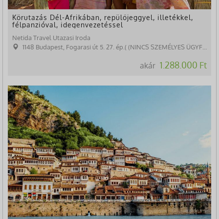
Körutazás Dél-Afrikában, repülőjeggyel, illetékkel,
félpanzióval, idegenvezetéssel
Netida Travel Utazasi Iroda
1148 Budapest, Fogarasi út 5. 27. ép.( (NINCS SZEMÉLYES ÜGYFÉLFOGADÁS)
1.288.000 Ft
akár