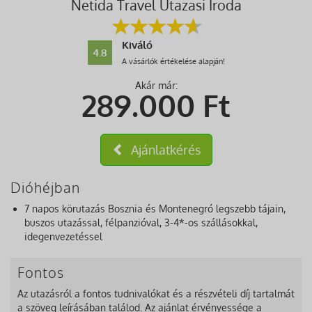
Netida Travel Utazasi Iroda
Kiváló
4.8
A vásárlók értékelése alapján!
Akár már:
289.000
Ft
Ajánlatkérés
Dióhéjban
7 napos körutazás Bosznia és Montenegró legszebb tájain,
buszos utazással, félpanzióval, 3-4*-os szállásokkal,
idegenvezetéssel
Fontos
Az utazásról a fontos tudnivalókat és a részvételi díj tartalmát
a szöveg leírásában találod. Az ajánlat érvényessége a