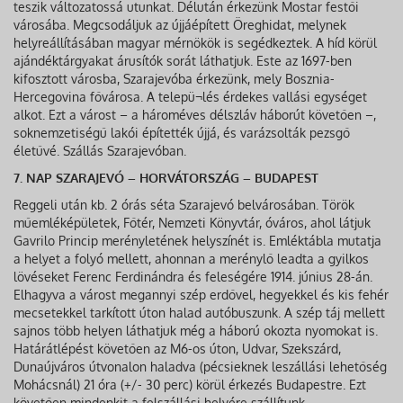
teszik változatossá utunkat. Délután érkezünk Mostar festői
városába. Megcsodáljuk az újjáépített Öreghidat, melynek
helyreállításában magyar mérnökök is segédkeztek. A híd körül
ajándéktárgyakat árusítók sorát láthatjuk. Este az 1697-ben
kifosztott városba, Szarajevóba érkezünk, mely Bosznia-
Hercegovina fővárosa. A telepü¬lés érdekes vallási egységet
alkot. Ezt a várost – a hároméves délszláv háborút követően –,
soknemzetiségű lakói építették újjá, és varázsolták pezsgő
életűvé. Szállás Szarajevóban.
7. NAP SZARAJEVÓ – HORVÁTORSZÁG – BUDAPEST
Reggeli után kb. 2 órás séta Szarajevó belvárosában. Török
műemléképületek, Főtér, Nemzeti Könyvtár, óváros, ahol látjuk
Gavrilo Princip merényletének helyszínét is. Emléktábla mutatja
a helyet a folyó mellett, ahonnan a merénylő leadta a gyilkos
lövéseket Ferenc Ferdinándra és feleségére 1914. június 28-án.
Elhagyva a várost megannyi szép erdővel, hegyekkel és kis fehér
mecsetekkel tarkított úton halad autóbuszunk. A szép táj mellett
sajnos több helyen láthatjuk még a háború okozta nyomokat is.
Határátlépést követően az M6-os úton, Udvar, Szekszárd,
Dunaújváros útvonalon haladva (pécsieknek leszállási lehetőség
Mohácsnál) 21 óra (+/- 30 perc) körül érkezés Budapestre. Ezt
követően mindenkit a felszállási helyére szállítunk.