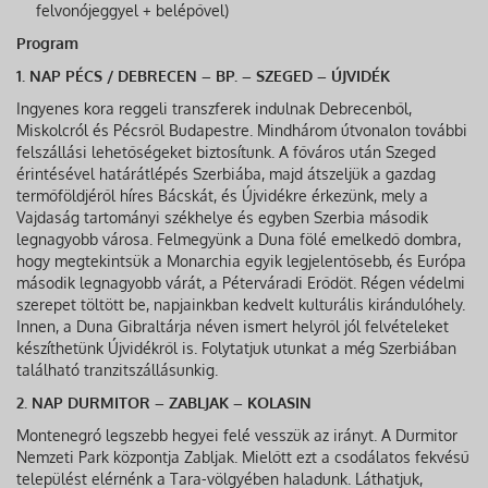
felvonójeggyel + belépővel)
Program
1. NAP PÉCS / DEBRECEN – BP. – SZEGED – ÚJVIDÉK
Ingyenes kora reggeli transzferek indulnak Debrecenből,
Miskolcról és Pécsről Budapestre. Mindhárom útvonalon további
felszállási lehetőségeket biztosítunk. A főváros után Szeged
érintésével határátlépés Szerbiába, majd átszeljük a gazdag
termőföldjéről híres Bácskát, és Újvidékre érkezünk, mely a
Vajdaság tartományi székhelye és egyben Szerbia második
legnagyobb városa. Felmegyünk a Duna fölé emelkedő dombra,
hogy megtekintsük a Monarchia egyik legjelentősebb, és Európa
második legnagyobb várát, a Péterváradi Erődöt. Régen védelmi
szerepet töltött be, napjainkban kedvelt kulturális kirándulóhely.
Innen, a Duna Gibraltárja néven ismert helyről jól felvételeket
készíthetünk Újvidékről is. Folytatjuk utunkat a még Szerbiában
található tranzitszállásunkig.
2. NAP DURMITOR – ZABLJAK – KOLASIN
Montenegró legszebb hegyei felé vesszük az irányt. A Durmitor
Nemzeti Park központja Zabljak. Mielőtt ezt a csodálatos fekvésű
települést elérnénk a Tara-völgyében haladunk. Láthatjuk,