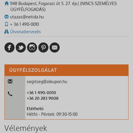
1148 Budapest, Fogarasi út 5. 27. ép.( (NINCS SZEMÉLYES
ÜGYFÉLFOGADÁS)
utazas@netida.hu
+ 36 1 490-0010
Útvonaltervezés
ÜGYFÉLSZOLGÁLAT
segitseg@alkupon.hu
+36 1 490-0010
+36 20 283 9008
Elérhető
Hétfő - Péntek: 09:30-15:00
Vélemények