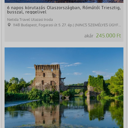
6 napos körutazás Olaszországban, Rómától Triesztig,
busszal, reggelivel
Netida Travel Utazasi Iroda
1148 Budapest, Fogarasi út 5. 27. ép.( (NINCS SZEMÉLYES ÜGYFÉLFOGADÁS)
245.000 Ft
akár