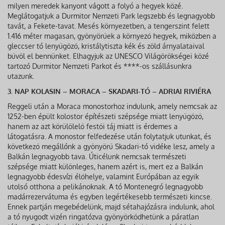
milyen meredek kanyont vágott a folyó a hegyek közé.
Meglátogatjuk a Durmitor Nemzeti Park legszebb és legnagyobb
tavát, a Fekete-tavat. Mesés környezetben, a tengerszint felett
1.416 méter magasan, gyönyörűek a környező hegyek, miközben a
gleccser tó lenyűgöző, kristálytiszta kék és zöld árnyalataival
bűvöl el bennünket. Elhagyjuk az UNESCO Világörökségei közé
tartozó Durmitor Nemzeti Parkot és ****-os szállásunkra
utazunk.
3. NAP KOLASIN – MORACA – SKADARI-TÓ – ADRIAI RIVIÉRA
Reggeli után a Moraca monostorhoz indulunk, amely nemcsak az
1252-ben épült kolostor építészeti szépsége miatt lenyűgöző,
hanem az azt körülölelő festői táj miatt is érdemes a
látogatásra. A monostor felfedezése után folytatjuk utunkat, és
következő megállónk a gyönyörű Skadari-tó vidéke lesz, amely a
Balkán legnagyobb tava. Úticélunk nemcsak természeti
szépsége miatt különleges, hanem azért is, mert ez a Balkán
legnagyobb édesvízi élőhelye, valamint Európában az egyik
utolsó otthona a pelikánoknak. A tó Montenegró legnagyobb
madárrezervátuma és egyben legértékesebb természeti kincse.
Ennek partján megebédelünk, majd sétahajózásra indulunk, ahol
a tó nyugodt vizén ringatózva gyönyörködhetünk a páratlan