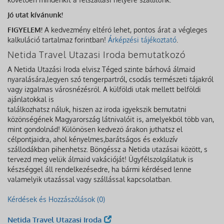
Jó utat kívánunk!
FIGYELEM!
A kedvezmény eltérő lehet, pontos árat a végleges
kalkuláció tartalmaz forintban!
Árképzési tájékoztató
.
Netida Travel Utazasi Iroda bemutatkozó
A Netida Utazási Iroda elvisz Téged szinte bárhová álmaid
nyaralására,legyen szó tengerpartról, csodás természeti tájakról
vagy izgalmas városnézésről. A külföldi utak mellett belföldi
ajánlatokkal is
találkozhatsz náluk, hiszen az iroda igyekszik bemutatni
közönségének Magyarország látnivalóit is, amelyekből több van,
mint gondolnád! Különösen kedvező árakon juthatsz el
célpontjaidra, ahol kényelmes,barátságos és exkluzív
szállodákban pihenhetsz. Böngéssz a Netida utazásai között, s
tervezd meg velük álmaid vakációját! Ügyfélszolgálatuk is
készséggel áll rendelkezésedre, ha bármi kérdésed lenne
valamelyik utazással vagy szállással kapcsolatban.
Kérdések és Hozzászólások (0)
Netida Travel Utazasi Iroda