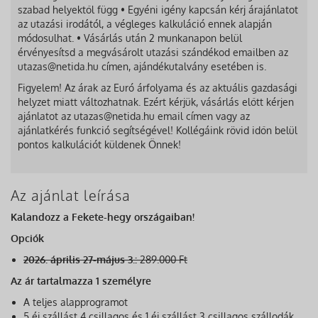
szabad helyektől függ • Egyéni igény kapcsán kérj árajánlatot
az utazási irodától, a végleges kalkuláció ennek alapján
módosulhat. • Vásárlás után 2 munkanapon belül
érvényesítsd a megvásárolt utazási szándékod emailben az
utazas@netida.hu címen, ajándékutalvány esetében is.
Figyelem! Az árak az Euró árfolyama és az aktuális gazdasági
helyzet miatt változhatnak. Ezért kérjük, vásárlás előtt kérjen
ajánlatot az utazas@netida.hu email címen vagy az
ajánlatkérés funkció segítségével! Kollégáink rövid időn belül
pontos kalkulációt küldenek Önnek!
Az ajánlat leírása
Kalandozz a Fekete-hegy országaiban!
Opciók
2026. április 27-május 3.:
289.000 Ft
Az ár tartalmazza 1 személyre
A teljes alapprogramot
5 éj szállást 4 csillagos és 1 éj szállást 3 csillagos szállodák