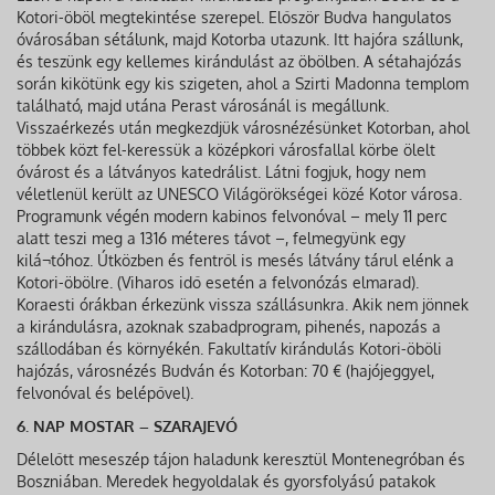
Kotori-öböl megtekintése szerepel. Először Budva hangulatos
óvárosában sétálunk, majd Kotorba utazunk. Itt hajóra szállunk,
és teszünk egy kellemes kirándulást az öbölben. A sétahajózás
során kikötünk egy kis szigeten, ahol a Szirti Madonna templom
található, majd utána Perast városánál is megállunk.
Visszaérkezés után megkezdjük városnézésünket Kotorban, ahol
többek közt fel-keressük a középkori városfallal körbe ölelt
óvárost és a látványos katedrálist. Látni fogjuk, hogy nem
véletlenül került az UNESCO Világörökségei közé Kotor városa.
Programunk végén modern kabinos felvonóval – mely 11 perc
alatt teszi meg a 1316 méteres távot –, felmegyünk egy
kilá¬tóhoz. Útközben és fentről is mesés látvány tárul elénk a
Kotori-öbölre. (Viharos idő esetén a felvonózás elmarad).
Koraesti órákban érkezünk vissza szállásunkra. Akik nem jönnek
a kirándulásra, azoknak szabadprogram, pihenés, napozás a
szállodában és környékén. Fakultatív kirándulás Kotori-öböli
hajózás, városnézés Budván és Kotorban: 70 € (hajójeggyel,
felvonóval és belépővel).
6. NAP MOSTAR – SZARAJEVÓ
Délelőtt meseszép tájon haladunk keresztül Montenegróban és
Boszniában. Meredek hegyoldalak és gyorsfolyású patakok