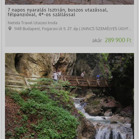
7 napos nyaralás Isztrián, buszos utazással,
félpanzióval, 4*-os szállással
Netida Travel Utazasi Iroda
1148 Budapest, Fogarasi út 5. 27. ép.( (NINCS SZEMÉLYES ÜGYFÉLFOGADÁS)
289.900 Ft
akár