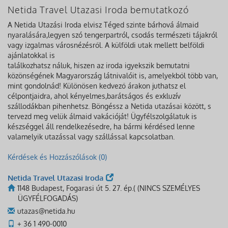
Netida Travel Utazasi Iroda bemutatkozó
A Netida Utazási Iroda elvisz Téged szinte bárhová álmaid
nyaralására,legyen szó tengerpartról, csodás természeti tájakról
vagy izgalmas városnézésről. A külföldi utak mellett belföldi
ajánlatokkal is
találkozhatsz náluk, hiszen az iroda igyekszik bemutatni
közönségének Magyarország látnivalóit is, amelyekből több van,
mint gondolnád! Különösen kedvező árakon juthatsz el
célpontjaidra, ahol kényelmes,barátságos és exkluzív
szállodákban pihenhetsz. Böngéssz a Netida utazásai között, s
tervezd meg velük álmaid vakációját! Ügyfélszolgálatuk is
készséggel áll rendelkezésedre, ha bármi kérdésed lenne
valamelyik utazással vagy szállással kapcsolatban.
Kérdések és Hozzászólások (0)
Netida Travel Utazasi Iroda
1148 Budapest, Fogarasi út 5. 27. ép.( (NINCS SZEMÉLYES
ÜGYFÉLFOGADÁS)
utazas@netida.hu
+ 36 1 490-0010