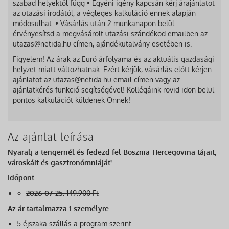
szabad helyektől függ • Egyéni igény kapcsán kérj árajánlatot
az utazási irodától, a végleges kalkuláció ennek alapján
módosulhat. • Vásárlás után 2 munkanapon belül
érvényesítsd a megvásárolt utazási szándékod emailben az
utazas@netida.hu címen, ajándékutalvány esetében is.
Figyelem! Az árak az Euró árfolyama és az aktuális gazdasági
helyzet miatt változhatnak. Ezért kérjük, vásárlás előtt kérjen
ajánlatot az utazas@netida.hu email címen vagy az
ajánlatkérés funkció segítségével! Kollégáink rövid időn belül
pontos kalkulációt küldenek Önnek!
Az ajánlat leírása
Nyaralj a tengernél és fedezd fel Bosznia-Hercegovina tájait,
városkáit és gasztronómniáját!
Időpont
2026-07-25:
149.900 Ft
Az ár tartalmazza 1 személyre
5 éjszaka szállás a program szerint