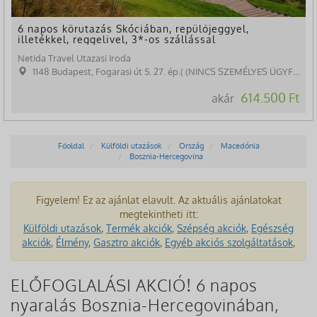
6 napos körutazás Skóciában, repülőjeggyel,
illetékkel, reggelivel, 3*-os szállással
Netida Travel Utazasi Iroda
1148 Budapest, Fogarasi út 5. 27. ép.( (NINCS SZEMÉLYES ÜGYFÉLFOGADÁS)
614.500 Ft
akár
Főoldal
Külföldi utazások
Ország
Macedónia
Bosznia-Hercegovina
Figyelem! Ez az ajánlat elavult. Az aktuális ajánlatokat
megtekintheti itt:
Külföldi utazások
,
Termék akciók
,
Szépség akciók
,
Egészség
akciók
,
Élmény
,
Gasztro akciók
,
Egyéb akciós szolgáltatások
,
ELŐFOGLALÁSI AKCIÓ! 6 napos
nyaralás Bosznia-Hercegovinában,