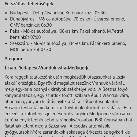
Felszállási lehetőségek
Budapest - Déli pályaudvar, Koronaőr köz - 05:30
Dunaújváros - M6-os autópálya, 70-es km, Újvárosi pihenő,
OMV benzinkút 06:30
Paks - M6-os autópálya, 108-as km, Paksi pihenő, M.Petrol
benzinkút 07:00
Szekszárd - M6-os autópálya, 134-es km, Fácánkerti pihenő,
MOL benzinkút 07:30
Program
1. nap: Budapest-Vranduk vára-Međugorje
Kora reggeli találkozónk után megkezdjük utazásunkat a „szív
alakú” országba. Egy rövid megállót teszünk Vranduk váránál,
mely egykor a bosnyák királyok székhelye volt. A Boszna folyó
kanyarulatában, egy szurdok fölötti sziklára épült Vranduk vára,
ahonnan gyönyörű kilátás nyílik a tájra. Látogatásunk után
Bosznia festői tájain keresztül folytatjuk utunkat a szállásra. Esti
érkezés a különleges jelenéseiről világhírű Medjugorje városába.
Európa egyik leghíresebb zarándokvárosában 1981 júniusában hat
fiatalnak jelent meg a Szűzanya. A csodás látomások,
gyógyulások hírére zarándokok sokasága érkezett az egykori kis