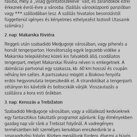
faluba, mely a „világ gyóntatószékéve” vált, és zarándokok ezrei
érkeznek évről-évre a városba. (Szállás városközponti panzióban
vagy *** szállodában lesz. A szállás hivatalos besorolástól
függetlenül igényes és kényelmes elhelyezést biztosít Utasaink
számára.)
2. nap: Makarska Riviéra
Reggeli után szabadidő Medjugorje városában, vagy pihenés a
horvát tengerparton. Horvátország egyik legszebb vidéke a
Makarska településhez közeli kis falvakból álló, csodálatos
tengerpart, melyet Makarskai Riviéra néven is emlegetnek. A
dalmáciai partvonal egy szakasza, kb. 60 km hosszú és csupán
néhány km széles. A partszakasz mögött a Biokovo fenyőfa
erdős hegyvonulata terpeszkedik el. A strandolókat a tengerparti
sétányon kis kávézók és boltocskák várják. Visszautazás a
szállásra a kora esti órákban.
3. nap: Kenuzás a Trebižaton
Szabadidő Medjugorje városában, vagy a vállalkozó kedvűeknek
egy fantasztikus fakultatív programot ajánlunk: Egy élményekben
gazdag nap vár ránk a Trebizat folyónál. A vadregényes
természetben két személyes kenukban ereszkedünk le a
smaragdszínű folyón. Közben megállunk fürdeni, élvezni a hűvös