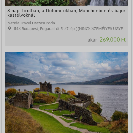
8 nap Tirolban, a Dolomitokban, Münchenben és bajor
kastélyoknál
Netida Travel Utazasi Iroda
1148 Budapest, Fogarasi út 5. 27. ép.( (NINCS SZEMÉLYES ÜGYFÉLFOGADÁS)
269.000 Ft
akár