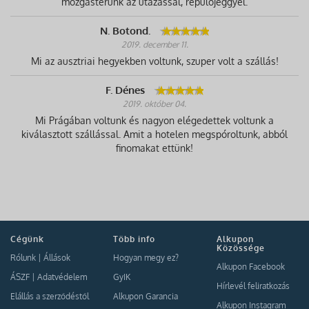
mozgásterünk az utazással, repülőjeggyel.
N. Botond.
2019. december 11.
Mi az ausztriai hegyekben voltunk, szuper volt a szállás!
F. Dénes
2019. október 04.
Mi Prágában voltunk és nagyon elégedettek voltunk a
kiválasztott szállással. Amit a hotelen megspóroltunk, abból
finomakat ettünk!
Cégünk
Több info
Alkupon
Közössége
Rólunk
|
Állások
Hogyan megy ez?
Alkupon Facebook
ÁSZF
|
Adatvédelem
GyIK
Hírlevél feliratkozás
Elállás a szerződéstől
Alkupon Garancia
Alkupon Instagram