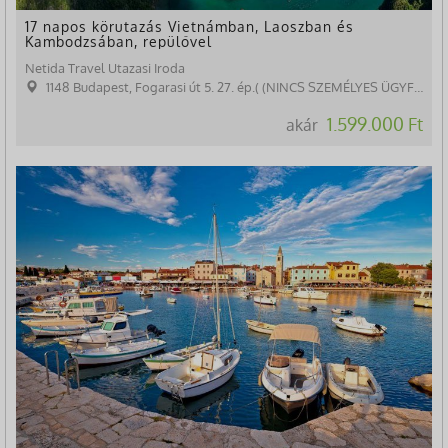
17 napos körutazás Vietnámban, Laoszban és
Kambodzsában, repülővel
Netida Travel Utazasi Iroda
1148 Budapest, Fogarasi út 5. 27. ép.( (NINCS SZEMÉLYES ÜGYFÉLFOGADÁS)
1.599.000 Ft
akár