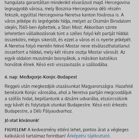
hangulata garantáltan mindenkit elvarázsol majd. Hercegovina
legnagyobb városa, mely Bosznia-Hercegovina déli részén
fekszik, egyúttal Hercegovina-Neretva kanton fővárosa is. A
város jelképe és legrégebbi hídja, melyet az Oszmán Birodalom
idején, 1565-ben építettek, a Stari Most. Akkoriban szinte
lehetetlen vállalkozásnak tűnt a széles folyó két partját híddal
összekötni, mégis sikerült, és ezzel a város el is nyerte jelképét.
A Neretva folyó mentén fekvő Mostar neve elválaszthatatlanul
összeforrt a híddal, mely két részre osztja Mostar városát. Az
egyik oldalon muzulmán bosnyákok, a másikon katolikus
horvátok élnek. Késő esti visszautazás a szállodába.
6. nap: Međugorje-Konjic-Budapest
Reggeli után megkezdjük utazásunkat Magyarországra. Hazafelé
benézünk Konjic városába, ahol a Neretva partján megcsodáljuk
a szófás hidat, bepillantunk a dzsámi udvarába, elszürcsölünk
egy kávét és folytatjuk utunkat Budapestre. Késő esti érkezés
Budapestre, a Déli Pályaudvarhoz.
Jó utat kívánunk!
FIGYELEM!
A kedvezmény eltérő lehet, pontos árat a végleges
kalkuláció tartalmaz forintban!
Árképzési tájékoztató
.