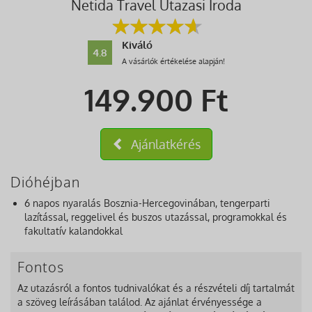
Netida Travel Utazasi Iroda
Kiváló
4.8
A vásárlók értékelése alapján!
149.900
Ft
Ajánlatkérés
Dióhéjban
6 napos nyaralás Bosznia-Hercegovinában, tengerparti
lazítással, reggelivel és buszos utazással, programokkal és
fakultatív kalandokkal
Fontos
Az utazásról a fontos tudnivalókat és a részvételi díj tartalmát
a szöveg leírásában találod. Az ajánlat érvényessége a