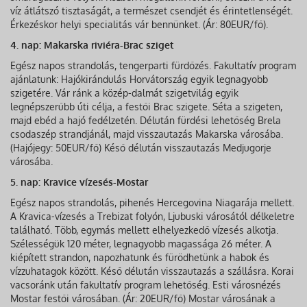
víz átlátszó tisztaságát, a természet csendjét és érintetlenségét.
Érkezéskor helyi specialitás vár bennünket. (Ár: 80EUR/fő).
4. nap: Makarska riviéra-Brac sziget
Egész napos strandolás, tengerparti fürdőzés. Fakultatív program
ajánlatunk: Hajókirándulás Horvátország egyik legnagyobb
szigetére. Vár ránk a közép-dalmát szigetvilág egyik
legnépszerűbb úti célja, a festői Brac szigete. Séta a szigeten,
majd ebéd a hajó fedélzetén. Délután fürdési lehetőség Brela
csodaszép strandjánál, majd visszautazás Makarska városába.
(Hajójegy: 50EUR/fő) Késő délután visszautazás Medjugorje
városába.
5. nap: Kravice vízesés-Mostar
Egész napos strandolás, pihenés Hercegovina Niagarája mellett.
A Kravica-vízesés a Trebizat folyón, Ljubuski városától délkeletre
található. Több, egymás mellett elhelyezkedő vízesés alkotja.
Szélességük 120 méter, legnagyobb magassága 26 méter. A
kiépített strandon, napozhatunk és fürödhetünk a habok és
vízzuhatagok között. Késő délután visszautazás a szállásra. Korai
vacsoránk után fakultatív program lehetőség. Esti városnézés
Mostar festői városában. (Ár: 20EUR/fő) Mostar városának a