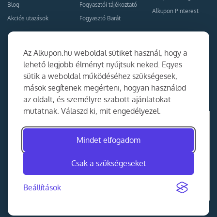
Blog
Fogyasztói tájékoztató
Alkupon Pinterest
Akciós utazások
Fogyasztó Barát
Kapcsolat
Együttműködés
Az Alkupon.hu weboldal sütiket használ, hogy a
Kapcsolat
lehető legjobb élményt nyújtsuk neked. Egyes
sütik a weboldal működéséhez szükségesek,
Ajánlj nekünk!
mások segítenek megérteni, hogyan használod
Partner Belépés
az oldalt, és személyre szabott ajánlatokat
mutatnak. Válaszd ki, mit engedélyezel.
Mindet elfogadom
Csak a szükségeseket
Beállítások
©
2014-2026
MKAD Online Trade Kft