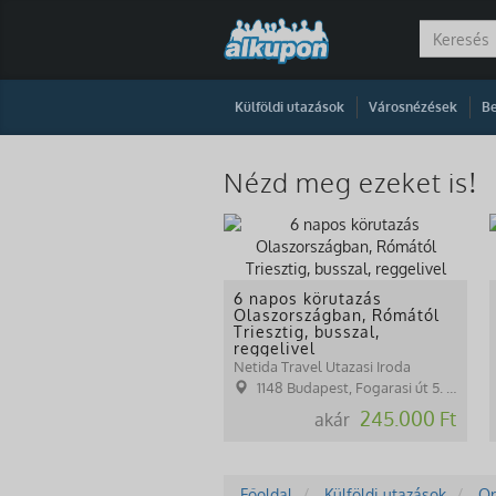
|
|
Külföldi utazások
Városnézések
Be
Nézd meg ezeket is!
6 napos körutazás
Olaszországban, Rómától
Triesztig, busszal,
reggelivel
Netida Travel Utazasi Iroda
1148 Budapest, Fogarasi út 5. 27. ép.( (NINCS SZEMÉLYES ÜGYFÉLFOGADÁS)
245.000 Ft
akár
Főoldal
Külföldi utazások
Or