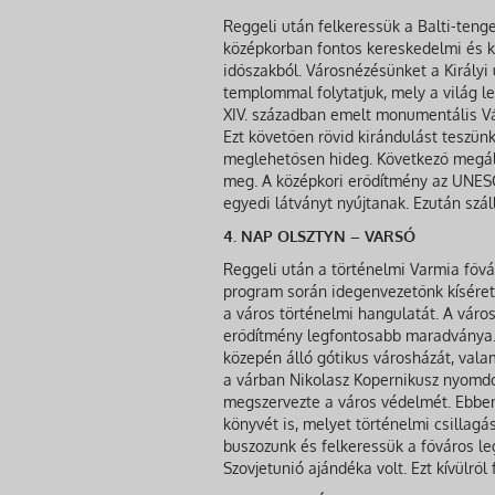
Reggeli után felkeressük a Balti-teng
középkorban fontos kereskedelmi és k
időszakból. Városnézésünket a Királyi
templommal folytatjuk, mely a világ l
XIV. században emelt monumentális Vár
Ezt követően rövid kirándulást teszünk
meglehetősen hideg. Következő megáll
meg. A középkori erődítmény az UNESCO
egyedi látványt nyújtanak. Ezután szál
4. NAP OLSZTYN – VARSÓ
Reggeli után a történelmi Varmia fővár
program során idegenvezetőnk kíséret
a város történelmi hangulatát. A váro
erődítmény legfontosabb maradványa. Sé
közepén álló gótikus városházát, vala
a várban Nikolasz Kopernikusz nyomdo
megszervezte a város védelmét. Ebben
könyvét is, melyet történelmi csillagá
buszozunk és felkeressük a főváros l
Szovjetunió ajándéka volt. Ezt kívülről