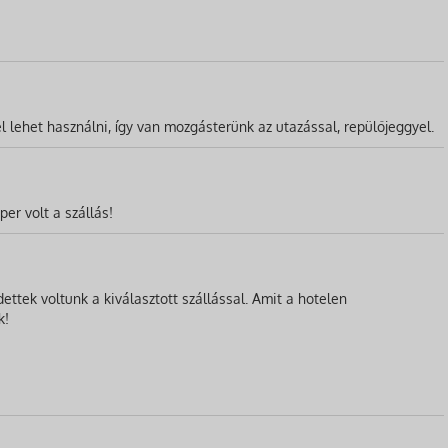
l lehet használni, így van mozgásterünk az utazással, repülőjeggyel.
er volt a szállás!
ttek voltunk a kiválasztott szállással. Amit a hotelen
k!