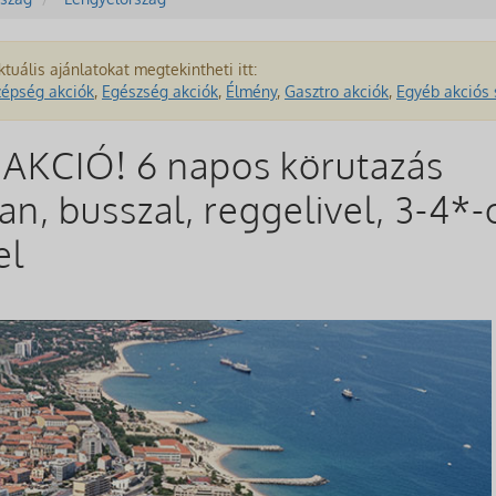
ktuális ajánlatokat megtekintheti itt:
zépség akciók
,
Egészség akciók
,
Élmény
,
Gasztro akciók
,
Egyéb akciós 
KCIÓ! 6 napos körutazás
, busszal, reggelivel, 3-4*-o
el