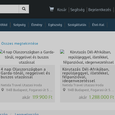
Kosár
Segítség
Bejelentkezés
|
|
|
|
|
|
|
lföld
Szépség
Élmény
Egészség
Szolgáltatás
Étel-Ital
Összes megtekintése
4 nap Olaszországban a
Körutazás Dél-Afrikában,
Garda-tónál, reggelivel és
repülőjeggyel, illetékkel,
buszos utazással
félpanzióval,
idegenvezetéssel
Netida Travel Utazasi Iroda
Netida Travel Utazasi Iroda
1148 Budapest, Fogarasi út 5. 27. ép.( (NINCS SZEMÉLYES ÜGYFÉLFOGADÁS)
1148 Budapest, Fogarasi út 5. 27. ép.( (NINCS SZEMÉLYES ÜGYFÉLFOGADÁS)
119.900 Ft
1.288.000 Ft
akár
akár
szág
Lengyelország