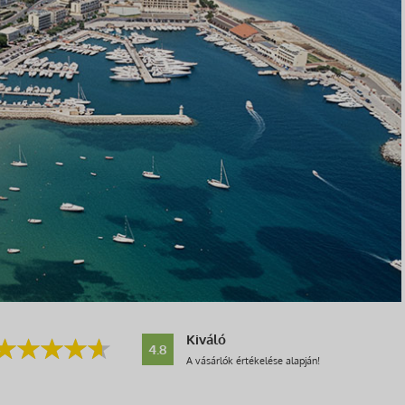
Kiváló
4.8
A vásárlók értékelése alapján!