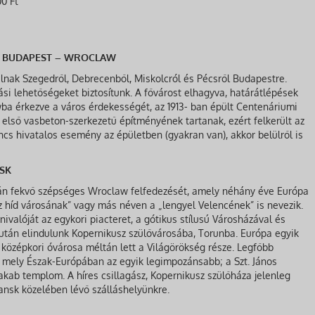
00 Ft
 – BUDAPEST – WROCLAW
ulnak Szegedről, Debrecenből, Miskolcról és Pécsről Budapestre.
si lehetőségeket biztosítunk. A fővárost elhagyva, határátlépések
ba érkezve a város érdekességét, az 1913- ban épült Centenáriumi
 első vasbeton-szerkezetű építményének tartanak, ezért felkerült az
cs hivatalos esemény az épületben (gyakran van), akkor belülről is
SK
tján fekvő szépséges Wroclaw felfedezését, amely néhány éve Európa
áz híd városának” vagy más néven a „lengyel Velencének” is nevezik.
ivalóját az egykori piacteret, a gótikus stílusú Városházával és
zután elindulunk Kopernikusz szülővárosába, Torunba. Európa egyik
 középkori óvárosa méltán lett a Világörökség része. Legfőbb
 mely Észak-Európában az egyik legimpozánsabb; a Szt. János
Jakab templom. A híres csillagász, Kopernikusz szülőháza jelenleg
nsk közelében lévő szálláshelyünkre.