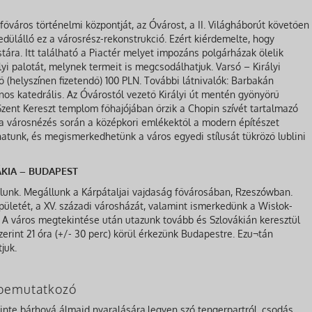
főváros történelmi központját, az Óvárost, a II. Világháborút követően
yedülálló ez a városrész-rekonstrukció. Ezért kiérdemelte, hogy
ára. Itt található a Piactér melyet impozáns polgárházak ölelik
lyi palotát, melynek termeit is megcsodálhatjuk. Varsó – Királyi
 (helyszínen fizetendő) 100 PLN. További látnivalók: Barbakán
nos katedrális. Az Óvárostól vezető Királyi út mentén gyönyörű
zent Kereszt templom főhajójában őrzik a Chopin szívét tartalmazó
 a városnézés során a középkori emlékektől a modern építészet
atunk, és megismerkedhetünk a város egyedi stílusát tükröző lublini
ÁKIA – BUDAPEST
ulunk. Megállunk a Kárpátaljai vajdaság fővárosában, Rzeszówban.
pületét, a XV. századi városházát, valamint ismerkedünk a Wisłok-
l. A város megtekintése után utazunk tovább és Szlovákián keresztül
zerint 21 óra (+/- 30 perc) körül érkezünk Budapestre. Ezu¬tán
juk.
a bemutatkozó
zinte bárhová álmaid nyaralására,legyen szó tengerpartról, csodás