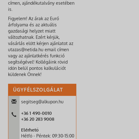
címen, ajándékutalvány esetében
is.
Figyelem! Az árak az Euró
árfolyama és az aktuális
gazdasági helyzet miatt
változhatnak. Ezért kérjük,
vásárlás előtt kérjen ajánlatot az
utazas@netida.hu email címen
vagy az ajánlatkérés funkció
segítségével! Kollégáink rövid
időn belül pontos kalkulációt
küldenek Önnek!
ÜGYFÉLSZOLGÁLAT
segitseg@alkupon.hu
+36 1 490-0010
+36 20 283 9008
Elérhető
Hétfő - Péntek: 09:30-15:00