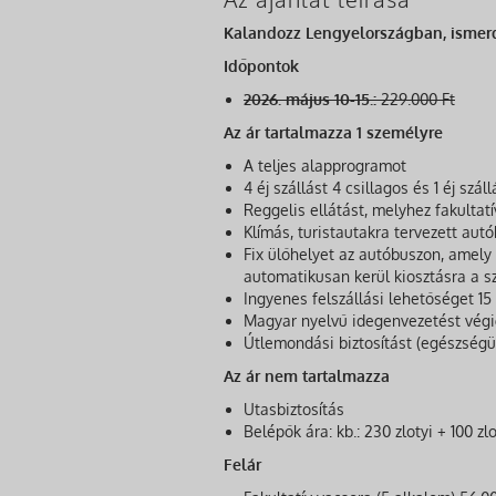
Kalandozz Lengyelországban, ismerd 
Időpontok
2026. május 10-15.:
229.000 Ft
Az ár tartalmazza 1 személyre
A teljes alapprogramot
4 éj szállást 4 csillagos és 1 éj sz
Reggelis ellátást, melyhez fakultat
Klímás, turistautakra tervezett aut
Fix ülőhelyet az autóbuszon, amely 
automatikusan kerül kiosztásra a 
Ingyenes felszállási lehetőséget 1
Magyar nyelvű idegenvezetést vég
Útlemondási biztosítást (egészség
Az ár nem tartalmazza
Utasbiztosítás
Belépők ára: kb.: 230 zlotyi + 100 z
Felár