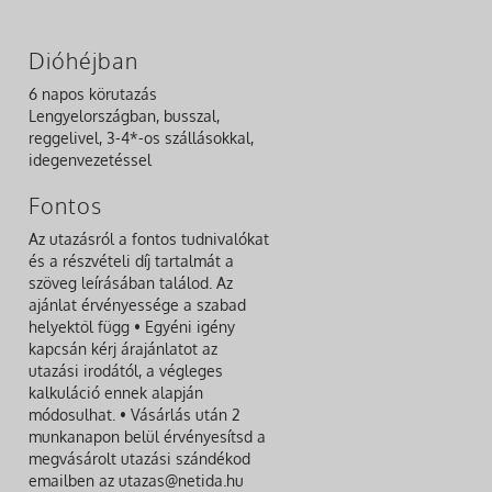
Dióhéjban
6 napos körutazás
Lengyelországban, busszal,
reggelivel, 3-4*-os szállásokkal,
idegenvezetéssel
Fontos
Az utazásról a fontos tudnivalókat
és a részvételi díj tartalmát a
szöveg leírásában találod. Az
ajánlat érvényessége a szabad
helyektől függ • Egyéni igény
kapcsán kérj árajánlatot az
utazási irodától, a végleges
kalkuláció ennek alapján
módosulhat. • Vásárlás után 2
munkanapon belül érvényesítsd a
megvásárolt utazási szándékod
emailben az utazas@netida.hu