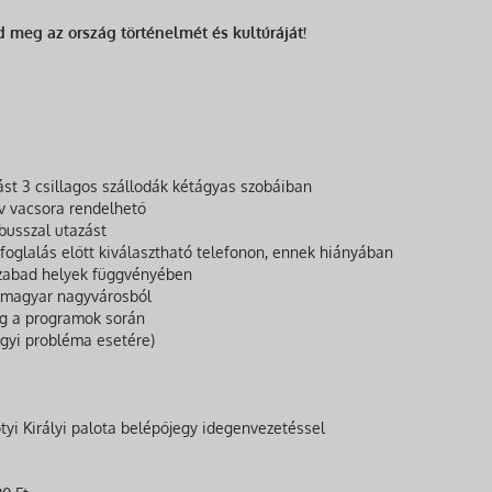
meg az ország történelmét és kultúráját!
állást 3 csillagos szállodák kétágyas szobáiban
ív vacsora rendelhető
óbusszal utazást
foglalás előtt kiválasztható telefonon, ennek hiányában
szabad helyek függvényében
5 magyar nagyvárosból
ig a programok során
ügyi probléma esetére)
lotyi Királyi palota belépőjegy idegenvezetéssel