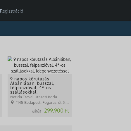
Regisztráció
9 napos körutazás
Albániában, busszal,
félpanzióval, 4*-os
szállásokkal,
idegenvezetéssel
Netida Travel Utazasi Iroda
1148 Budapest, Fogarasi út 5. 27. ép.( (NINCS SZEMÉLYES ÜGYFÉLFOGADÁS)
299.900 Ft
akár