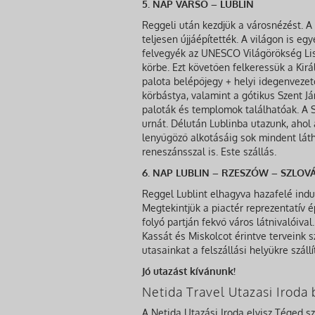
5. NAP VARSÓ – LUBLIN
Reggeli után kezdjük a városnézést. A 
teljesen újjáépítették. A világon is eg
felvegyék az UNESCO Világörökség List
körbe. Ezt követően felkeressük a Kirá
palota belépőjegy + helyi idegenvezető
körbástya, valamint a gótikus Szent Já
paloták és templomok találhatóak. A S
urnát. Délután Lublinba utazunk, ahol
lenyűgöző alkotásáig sok mindent láth
reneszánsszal is. Este szállás.
6. NAP LUBLIN – RZESZÓW – SZLOV
Reggel Lublint elhagyva hazafelé ind
Megtekintjük a piactér reprezentatív é
folyó partján fekvő város látnivalóiva
Kassát és Miskolcot érintve terveink s
utasainkat a felszállási helyükre szállít
Jó utazást kívánunk!
Netida Travel Utazasi Irod
A Netida Utazási Iroda elvisz Téged s