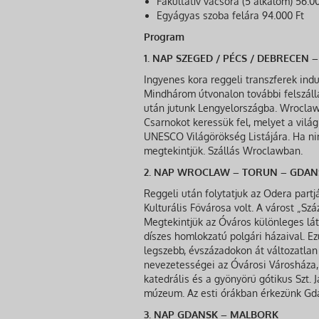
Fakultatív vacsora (5 alkalom) 56.0
Egyágyas szoba felára 94.000 Ft
Program
1. NAP SZEGED / PÉCS / DEBRECEN
Ingyenes kora reggeli transzferek ind
Mindhárom útvonalon további felszállá
után jutunk Lengyelországba. Wroclaw
Csarnokot keressük fel, melyet a világ
UNESCO Világörökség Listájára. Ha nin
megtekintjük. Szállás Wroclawban.
2. NAP WROCLAW – TORUN – GDAN
Reggeli után folytatjuk az Odera par
Kulturális Fővárosa volt. A várost „Sz
Megtekintjük az Óváros különleges látn
díszes homlokzatú polgári házaival. E
legszebb, évszázadokon át változatlan
nevezetességei az Óvárosi Városháza,
katedrális és a gyönyörű gótikus Szt. 
múzeum. Az esti órákban érkezünk Gda
3. NAP GDANSK – MALBORK