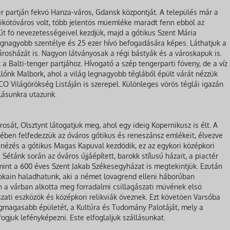
er partján fekvő Hanza-város, Gdansk központját. A település már a
ikötőváros volt, több jelentős műemléke maradt fenn ebből az
 út fő nevezetességeivel kezdjük, majd a gótikus Szent Mária
egnagyobb szentélye és 25 ezer hívő befogadására képes. Láthatjuk a
osházát is. Nagyon látványosak a régi bástyák és a városkapuk is.
 a Balti-tenger partjához. Hívogató a szép tengerparti föveny, de a víz
ónk Malbork, ahol a világ legnagyobb téglából épült várát nézzük
 Világörökség Listáján is szerepel. Különleges vörös téglái igazán
lásunkra utazunk.
osát, Olsztynt látogatjuk meg, ahol egy ideig Kopernikusz is élt. A
ében felfedezzük az óváros gótikus és reneszánsz emlékeit, élvezve
snézés a gótikus Magas Kapuval kezdődik, ez az egykori középkori
tánk során az óváros újjáépített, barokk stílusú házait, a piactér
mint a 600 éves Szent Jakab Székesegyházat is megtekintjük. Ezután
kain haladhatunk, aki a német lovagrend elleni háborúban
 a várban alkotta meg forradalmi csillagászati művének első
szati eszközök és középkori relikviák öveznek. Ezt követően Varsóba
egmagasabb épületét, a Kultúra és Tudomány Palotáját, mely a
 fogjuk lefényképezni. Este elfoglaljuk szállásunkat.