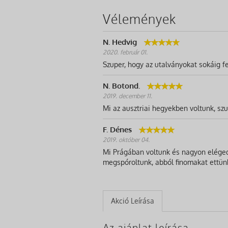
Vélemények
N. Hedvig
2020. február 01.
Szuper, hogy az utalványokat sokáig fe
N. Botond.
2019. december 11.
Mi az ausztriai hegyekben voltunk, szup
F. Dénes
2019. október 04.
Mi Prágában voltunk és nagyon elégede
megspóroltunk, abból finomakat ettün
Akció Leírása
Az ajánlat leírása