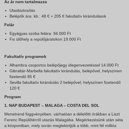
Az ár nem tartalmazza
Utasbiztosítás
Belépők ára: kb.: 48 € + 205 € fakultatív kirándulások
Felár
Egyágyas szoba felára: 94.000 Ft
Fix ülőhely a repülőjáratokon 19.000 Ft
Fakultatív programok
Alhambra csoportos belépőjegy idegenvezetéssel 14.000 Ft
Gibraltár-Marbella fakultatív kirándulás, belépővel, helyszínen
fizetendő 85 €
Sevilla fakultatív kirándulás 2 belépővel, helyszínen fizetendő
120 €
Program
1. NAP BUDAPEST – MALAGA – COSTA DEL SOL
Menetrend függvényében, várhatóan a délelőtti órákban a Liszt
Ferenc Repülőtérről utazás Malagába. Megérkezésünk után séta
a központban, mely során megtekintjük a több, mint fél milliós