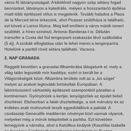
város fő látványosságait. A kikötőnél nagyon szép sétány fogad
bennünket, látványos a katedrális, melyen a hosszantartó építése
miatt több építészeti stílus is megjelenik. Tovább haladva a Plaza
de la Merced térre érkezünk, ahol Picasso szülőháza is található,
ezt követi a Larios főutca. Meg kell említeni a város másik ismert
szülöttét, a híres színészt, Antonio Banderas-t is. Délután
transzfer a Costa del Sol tengerparti szakaszán lévő szállodába
(5 éj). A szobák elfoglalása után le lehet menni a tengerpartra.
Hotelünk a parttól rövid sétára található. Vacsora.
2. NAP GRANADA
Reggelit követően a granadai Alhambrába látogatunk el, mely a
világ talán legszebb mór kastélya, ezért is került be a
Világörökségek közé. Alhambra területe volt az a „kis sziget”
melyet az arabok legtovább birtokoltak Európában. A
labirintusszerű várkastély építészeti szempontból páratlan a
kontinensen. Gyönyörűek a kertjei, lenyűgözőek az épület belső
díszítései. Elsősorban a falak díszítettsége, a sok márvány és az
érdekes arab motívumok teszik egyedülállóvá a palotát. A
csodaszép Generalife mediterrán növényei közt vannak olyanok,
melyeket még a mórok telepítettek a parkba. Ezt követően
lemegyünk a városba, ahol a Katolikus királyok (Kasztíliai Izabella