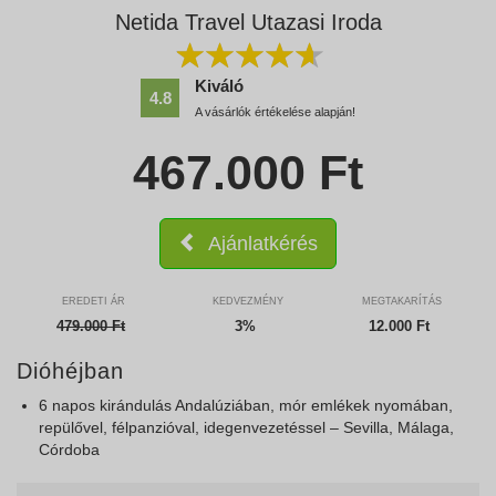
Netida Travel Utazasi Iroda
Kiváló
4.8
A vásárlók értékelése alapján!
467.000
Ft
Ajánlatkérés
EREDETI ÁR
KEDVEZMÉNY
MEGTAKARÍTÁS
479.000
Ft
3%
12.000 Ft
Dióhéjban
6 napos kirándulás Andalúziában, mór emlékek nyomában,
repülővel, félpanzióval, idegenvezetéssel – Sevilla, Málaga,
Córdoba