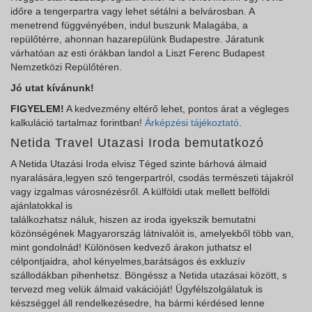
időre a tengerpartra vagy lehet sétálni a belvárosban. A
menetrend függvényében, indul buszunk Malagába, a
repülőtérre, ahonnan hazarepülünk Budapestre. Járatunk
várhatóan az esti órákban landol a Liszt Ferenc Budapest
Nemzetközi Repülőtéren.
Jó utat kívánunk!
FIGYELEM!
A kedvezmény eltérő lehet, pontos árat a végleges
kalkuláció tartalmaz forintban!
Árképzési tájékoztató
.
Netida Travel Utazasi Iroda bemutatkozó
A Netida Utazási Iroda elvisz Téged szinte bárhová álmaid
nyaralására,legyen szó tengerpartról, csodás természeti tájakról
vagy izgalmas városnézésről. A külföldi utak mellett belföldi
ajánlatokkal is
találkozhatsz náluk, hiszen az iroda igyekszik bemutatni
közönségének Magyarország látnivalóit is, amelyekből több van,
mint gondolnád! Különösen kedvező árakon juthatsz el
célpontjaidra, ahol kényelmes,barátságos és exkluzív
szállodákban pihenhetsz. Böngéssz a Netida utazásai között, s
tervezd meg velük álmaid vakációját! Ügyfélszolgálatuk is
készséggel áll rendelkezésedre, ha bármi kérdésed lenne