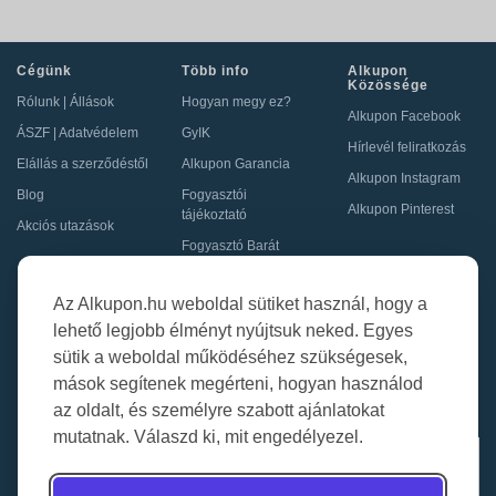
Cégünk
Több info
Alkupon
Közössége
Rólunk
|
Állások
Hogyan megy ez?
Alkupon Facebook
ÁSZF
|
Adatvédelem
GyIK
Hírlevél feliratkozás
Elállás a szerződéstől
Alkupon Garancia
Alkupon Instagram
Blog
Fogyasztói
Alkupon Pinterest
tájékoztató
Akciós utazások
Fogyasztó Barát
Kapcsolat
Együttműködés
Az Alkupon.hu weboldal sütiket használ, hogy a
Kapcsolat
lehető legjobb élményt nyújtsuk neked. Egyes
sütik a weboldal működéséhez szükségesek,
Ajánlj nekünk!
mások segítenek megérteni, hogyan használod
Partner Belépés
az oldalt, és személyre szabott ajánlatokat
mutatnak. Válaszd ki, mit engedélyezel.