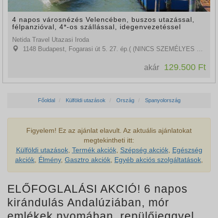
4 napos városnézés Velencében, buszos utazással,
félpanzióval, 4*-os szállással, idegenvezetéssel
Netida Travel Utazasi Iroda
1148 Budapest, Fogarasi út 5. 27. ép.( (NINCS SZEMÉLYES ÜGYFÉLFOGADÁS)
129.500 Ft
akár
Főoldal
Külföldi utazások
Ország
Spanyolország
Figyelem! Ez az ajánlat elavult. Az aktuális ajánlatokat
megtekintheti itt:
Külföldi utazások
,
Termék akciók
,
Szépség akciók
,
Egészség
akciók
,
Élmény
,
Gasztro akciók
,
Egyéb akciós szolgáltatások
,
ELŐFOGLALÁSI AKCIÓ! 6 napos
kirándulás Andalúziában, mór
emlékek nyomában, repülőjeggyel,