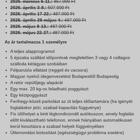
2026. március 6-11.:
467.000 Ft
2026. április 3-8.:
507.000 Ft
2026. április 17-22.:
487.000 Ft
2026. április 29-május 4.:
497.000 Ft
2026. május 8-13.:
497.000 Ft
2026. május 22-27.:
487.000 Ft
Az ár tartalmazza 1 személyre
A teljes alapprogramot
5 éjszaka szállást időpontnak megfelelően 3 vagy 4 csillagos
szálloda kétágyas szobáiban
Félpanziós ellátást (reggeli és vacsora)
Magyar nyelvű idegenvezetést Budapesttől Budapestig
A retúr repülőjegy alapárát
Egy max. 20 kg-os feladható poggyászt
Egy kézipoggyászt
Ferihegy-közeli parkolást az út teljes időtartamára (ha igényét
foglaláskor jelzi, szabad kapacitás függvénye)
Fix ülőhelyet a kinti légkondicionált autóbuszon, amely foglalás
előtt kiválasztható telefonon, ennek hiányában automatikusan
kerül kiosztásra a szabad helyek függvényében
Útlemondási biztosítást (egészségügyi probléma esetére)