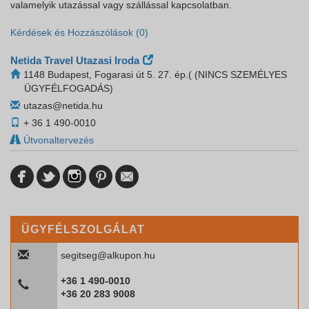
valamelyik utazással vagy szállással kapcsolatban.
Kérdések és Hozzászólások (0)
Netida Travel Utazasi Iroda
1148 Budapest, Fogarasi út 5. 27. ép.( (NINCS SZEMÉLYES
ÜGYFÉLFOGADÁS)
utazas@netida.hu
+ 36 1 490-0010
Útvonaltervezés
ÜGYFÉLSZOLGÁLAT
segitseg@alkupon.hu
+36 1 490-0010
+36 20 283 9008