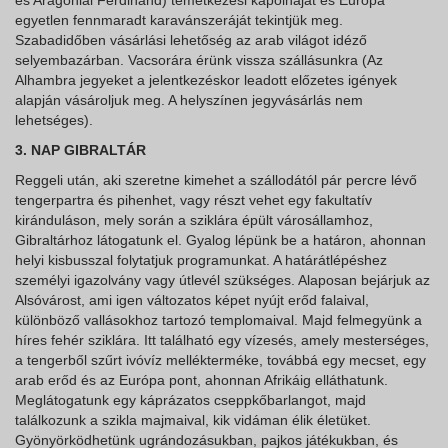
és Aragóniai Ferdinánd) temetkezési kápolnáját és Európa
egyetlen fennmaradt karavánszeráját tekintjük meg.
Szabadidőben vásárlási lehetőség az arab világot idéző
selyembazárban. Vacsorára érünk vissza szállásunkra (Az
Alhambra jegyeket a jelentkezéskor leadott előzetes igények
alapján vásároljuk meg. A helyszínen jegyvásárlás nem
lehetséges).
3. NAP GIBRALTÁR
Reggeli után, aki szeretne kimehet a szállodától pár percre lévő
tengerpartra és pihenhet, vagy részt vehet egy fakultatív
kiránduláson, mely során a sziklára épült városállamhoz,
Gibraltárhoz látogatunk el. Gyalog lépünk be a határon, ahonnan
helyi kisbusszal folytatjuk programunkat. A határátlépéshez
személyi igazolvány vagy útlevél szükséges. Alaposan bejárjuk az
Alsóvárost, ami igen változatos képet nyújt erőd falaival,
különböző vallásokhoz tartozó templomaival. Majd felmegyünk a
híres fehér sziklára. Itt található egy vízesés, amely mesterséges,
a tengerből szűrt ivóvíz mellékterméke, továbbá egy mecset, egy
arab erőd és az Európa pont, ahonnan Afrikáig elláthatunk.
Meglátogatunk egy káprázatos cseppkőbarlangot, majd
találkozunk a szikla majmaival, kik vidáman élik életüket.
Gyönyörködhetünk ugrándozásukban, pajkos játékukban, és