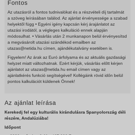
Fontos
Az utazásról a fontos tudnivalókat és a részvételi díj tartalmát
a szöveg leírásában találod. Az ajánlat érvényessége a szabad
helyektől függ • Egyéni igény kapcsán kérj árajánlatot az
utazási irodától, a végleges kalkuláció ennek alapján
módosulhat. • Vásárlás után 2 munkanapon belül érvényesítsd
a megvásárolt utazási szándékod emailben az
utazas@netida.hu címen, ajándékutalvány esetében is.
Figyelem! Az árak az Euró árfolyama és az aktuális gazdasági
helyzet miatt változhatnak. Ezért kérjük, vásárlás előtt kérjen
ajánlatot az utazas@netida.hu email címen vagy az
ajánlatkérés funkció segítségével! Kollégáink rövid időn belül
pontos kalkulációt küldenek Önnek!
Az ajánlat leírása
Kerekedj fel egy kulturális kirándulásra Spanyolország déli
részére, Andalúziába!
Időpont