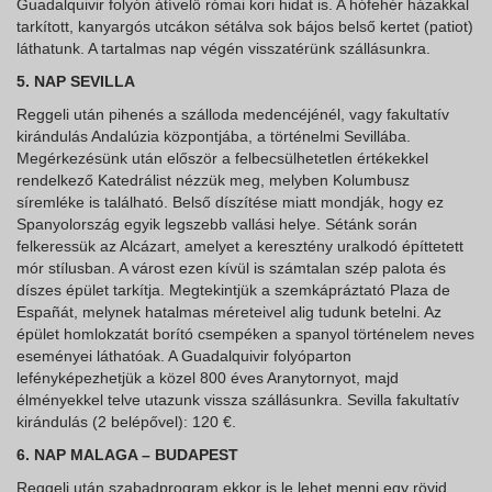
Guadalquivir folyón átívelő római kori hidat is. A hófehér házakkal
tarkított, kanyargós utcákon sétálva sok bájos belső kertet (patiot)
láthatunk. A tartalmas nap végén visszatérünk szállásunkra.
5. NAP SEVILLA
Reggeli után pihenés a szálloda medencéjénél, vagy fakultatív
kirándulás Andalúzia központjába, a történelmi Sevillába.
Megérkezésünk után először a felbecsülhetetlen értékekkel
rendelkező Katedrálist nézzük meg, melyben Kolumbusz
síremléke is található. Belső díszítése miatt mondják, hogy ez
Spanyolország egyik legszebb vallási helye. Sétánk során
felkeressük az Alcázart, amelyet a keresztény uralkodó építtetett
mór stílusban. A várost ezen kívül is számtalan szép palota és
díszes épület tarkítja. Megtekintjük a szemkápráztató Plaza de
Españát, melynek hatalmas méreteivel alig tudunk betelni. Az
épület homlokzatát borító csempéken a spanyol történelem neves
eseményei láthatóak. A Guadalquivir folyóparton
lefényképezhetjük a közel 800 éves Aranytornyot, majd
élményekkel telve utazunk vissza szállásunkra. Sevilla fakultatív
kirándulás (2 belépővel): 120 €.
6. NAP MALAGA – BUDAPEST
Reggeli után szabadprogram ekkor is le lehet menni egy rövid