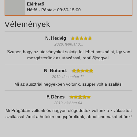
Elérhető
Hétfő - Péntek: 09:30-15:00
Vélemények
N. Hedvig
2020. február 01.
Szuper, hogy az utalványokat sokáig fel lehet használni, így van
mozgásterünk az utazással, repülőjeggyel.
N. Botond.
2019. december 11.
Mi az ausztriai hegyekben voltunk, szuper volt a szállás!
F. Dénes
2019. október 04.
Mi Prágában voltunk és nagyon elégedettek voltunk a kiválasztott
szállással. Amit a hotelen megspóroltunk, abból finomakat ettünk!