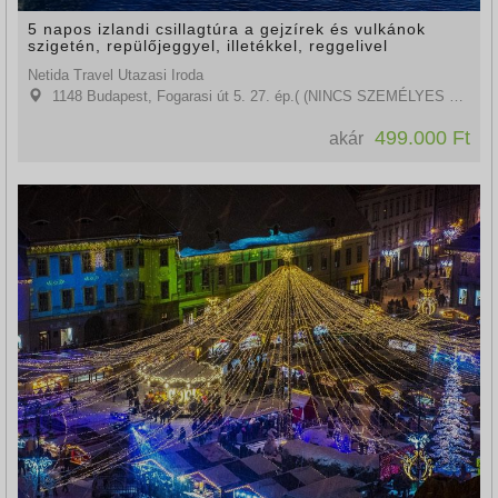
5 napos izlandi csillagtúra a gejzírek és vulkánok
szigetén, repülőjeggyel, illetékkel, reggelivel
Netida Travel Utazasi Iroda
1148 Budapest, Fogarasi út 5. 27. ép.( (NINCS SZEMÉLYES ÜGYFÉLFOGADÁS)
499.000 Ft
akár