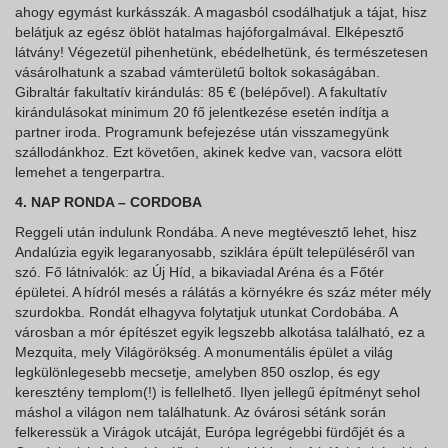
ahogy egymást kurkásszák. A magasból csodálhatjuk a tájat, hisz
belátjuk az egész öblöt hatalmas hajóforgalmával. Elképesztő
látvány! Végezetül pihenhetünk, ebédelhetünk, és természetesen
vásárolhatunk a szabad vámterületű boltok sokaságában.
Gibraltár fakultatív kirándulás: 85 € (belépővel). A fakultatív
kirándulásokat minimum 20 fő jelentkezése esetén indítja a
partner iroda. Programunk befejezése után visszamegyünk
szállodánkhoz. Ezt követően, akinek kedve van, vacsora elött
lemehet a tengerpartra.
4. NAP RONDA – CORDOBA
Reggeli után indulunk Rondába. A neve megtévesztő lehet, hisz
Andalúzia egyik legaranyosabb, sziklára épült településéről van
szó. Fő látnivalók: az Új Híd, a bikaviadal Aréna és a Főtér
épületei. A hídról mesés a rálátás a környékre és száz méter mély
szurdokba. Rondát elhagyva folytatjuk utunkat Cordobába. A
városban a mór építészet egyik legszebb alkotása található, ez a
Mezquita, mely Világörökség. A monumentális épület a világ
legkülönlegesebb mecsetje, amelyben 850 oszlop, és egy
keresztény templom(!) is fellelhető. Ilyen jellegű építményt sehol
máshol a világon nem találhatunk. Az óvárosi sétánk során
felkeressük a Virágok utcáját, Európa legrégebbi fürdőjét és a