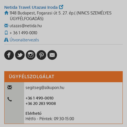
Netida Travel Utazasi Iroda
1148 Budapest, Fogarasi út 5. 27. ép.( (NINCS SZEMÉLYES
ÜGYFÉLFOGADÁS)
utazas@netida.hu
+ 36 1 490-0010
Útvonaltervezés
ÜGYFÉLSZOLGÁLAT
segitseg@alkupon.hu
+36 1 490-0010
+36 20 283 9008
Elérhető
Hétfő - Péntek: 09:30-15:00