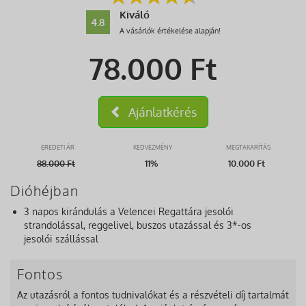
Kiváló
4.8
A vásárlók értékelése alapján!
78.000
Ft
Ajánlatkérés
EREDETI ÁR
KEDVEZMÉNY
MEGTAKARÍTÁS
88.000
Ft
11%
10.000 Ft
Dióhéjban
3 napos kirándulás a Velencei Regattára jesolói
strandolással, reggelivel, buszos utazással és 3*-os
jesolói szállással
Fontos
Az utazásról a fontos tudnivalókat és a részvételi díj tartalmát