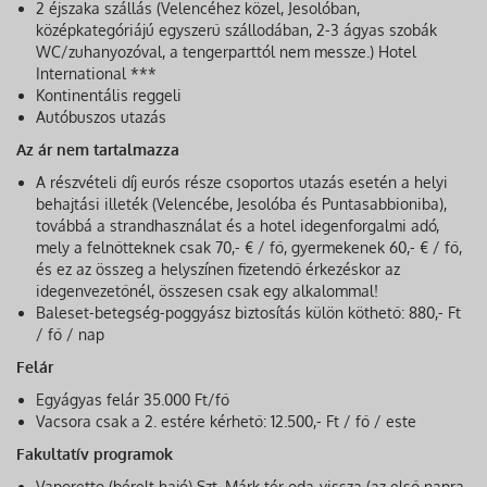
2 éjszaka szállás (Velencéhez közel, Jesolóban,
középkategóriájú egyszerű szállodában, 2-3 ágyas szobák
WC/zuhanyozóval, a tengerparttól nem messze.) Hotel
International ***
Kontinentális reggeli
Autóbuszos utazás
Az ár nem tartalmazza
A részvételi díj eurós része csoportos utazás esetén a helyi
behajtási illeték (Velencébe, Jesolóba és Puntasabbioniba),
továbbá a strandhasználat és a hotel idegenforgalmi adó,
mely a felnőtteknek csak 70,- € / fő, gyermekenek 60,- € / fő,
és ez az összeg a helyszínen fizetendő érkezéskor az
idegenvezetőnél, összesen csak egy alkalommal!
Baleset-betegség-poggyász biztosítás külön köthető: 880,- Ft
/ fő / nap
Felár
Egyágyas felár 35.000 Ft/fő
Vacsora csak a 2. estére kérhető: 12.500,- Ft / fő / este
Fakultatív programok
Vaporetto (bérelt hajó) Szt. Márk tér oda-vissza (az első napra