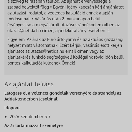
a szöveg leírásában találod. Az ajánlat érvényessége a
szabad helyektől függ • Egyéni igény kapcsán kérj árajánlatot
az utazási irodától, a végleges kalkuláció ennek alapján
módosulhat. • Vásárlás után 2 munkanapon belül
érvényesítsd a megvásárolt utazási szándékod emailben az
utazas@netida.hu címen, ajándékutalvány esetében is.
Figyelem! Az árak az Euró árfolyama és az aktuális gazdasági
helyzet miatt változhatnak. Ezért kérjük, vásárlás előtt kérjen
ajánlatot az utazas@netida.hu email címen vagy az
ajánlatkérés funkció segítségével! Kollégáink rövid időn belül
pontos kalkulációt küldenek Önnek!
Az ajánlat leírása
Látogass el a velencei gondolák versenyére és strandolj az
Adriai-tengerben Jesolónál!
Időpont
2026. szeptember 5-7.
Az ár tartalmazza 1 személyre