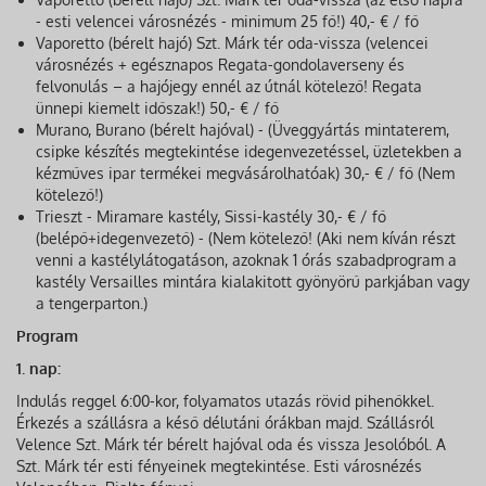
- esti velencei városnézés - minimum 25 fő!) 40,- € / fő
Vaporetto (bérelt hajó) Szt. Márk tér oda-vissza (velencei
városnézés + egésznapos Regata-gondolaverseny és
felvonulás – a hajójegy ennél az útnál kötelező! Regata
ünnepi kiemelt időszak!) 50,- € / fő
Murano, Burano (bérelt hajóval) - (Üveggyártás mintaterem,
csipke készítés megtekintése idegenvezetéssel, üzletekben a
kézműves ipar termékei megvásárolhatóak) 30,- € / fő (Nem
kötelező!)
Trieszt - Miramare kastély, Sissi-kastély 30,- € / fő
(belépő+idegenvezető) - (Nem kötelező! (Aki nem kíván részt
venni a kastélylátogatáson, azoknak 1 órás szabadprogram a
kastély Versailles mintára kialakitott gyönyörű parkjában vagy
a tengerparton.)
Program
1. nap:
Indulás reggel 6:00-kor, folyamatos utazás rövid pihenőkkel.
Érkezés a szállásra a késő délutáni órákban majd. Szállásról
Velence Szt. Márk tér bérelt hajóval oda és vissza Jesolóból. A
Szt. Márk tér esti fényeinek megtekintése. Esti városnézés