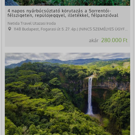
4 napos nyárbúcsúztató körutazás a Sorrentói-
félszigeten, repülőjeggyel, illetékkel, félpanzióval
Netida Travel Utazasi Iroda
1148 Budapest, Fogarasi út 5. 27. ép.( (NINCS SZEMÉLYES ÜGYFÉLFOGADÁS)
280.000 Ft
akár