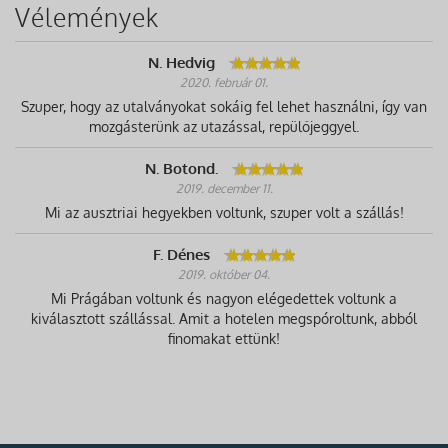
Vélemények
N. Hedvig
2020. február 01.
Szuper, hogy az utalványokat sokáig fel lehet használni, így van
mozgásterünk az utazással, repülőjeggyel.
N. Botond.
2019. december 11.
Mi az ausztriai hegyekben voltunk, szuper volt a szállás!
F. Dénes
2019. október 04.
Mi Prágában voltunk és nagyon elégedettek voltunk a
kiválasztott szállással. Amit a hotelen megspóroltunk, abból
finomakat ettünk!