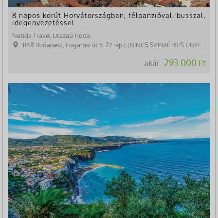
8 napos körút Horvátországban, félpanzióval, busszal,
idegenvezetéssel
Netida Travel Utazasi Iroda
1148 Budapest, Fogarasi út 5. 27. ép.( (NINCS SZEMÉLYES ÜGYFÉLFOGADÁS)
293.000 Ft
akár