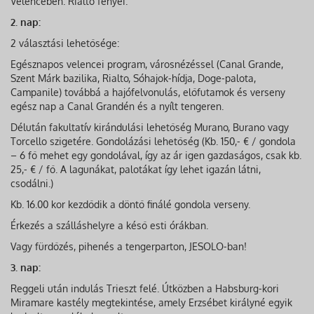
Velencében. Rialto fényei.
2. nap:
2 választási lehetősége:
Egésznapos velencei program, városnézéssel (Canal Grande,
Szent Márk bazilika, Rialto, Sóhajok-hídja, Doge-palota,
Campanile) továbbá a hajófelvonulás, előfutamok és verseny
egész nap a Canal Grandén és a nyílt tengeren.
Délután fakultatív kirándulási lehetőség Murano, Burano vagy
Torcello szigetére. Gondolázási lehetőség (Kb. 150,- € / gondola
– 6 fő mehet egy gondolával, így az ár igen gazdaságos, csak kb.
25,- € / fő. A lagunákat, palotákat így lehet igazán látni,
csodálni.)
Kb. 16.00 kor kezdődik a döntő finálé gondola verseny.
Érkezés a szálláshelyre a késő esti órákban.
Vagy fürdőzés, pihenés a tengerparton, JESOLO-ban!
3. nap:
Reggeli után indulás Trieszt felé. Útközben a Habsburg-kori
Miramare kastély megtekintése, amely Erzsébet királyné egyik