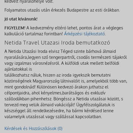
kedvelt nyaralóhelye volt.
Folyamatos utazás után érkezés Budapestre az esti órákban.
Jó utat kívánunk!
FIGYELEM!
A kedvezmény eltérő lehet, pontos árat a végleges
kalkuláció tartalmaz forintban!
Árképzési tájékoztató
.
Netida Travel Utazasi Iroda bemutatkozó
A Netida Utazási Iroda elvisz Téged szinte bárhová álmaid
nyaralására,legyen szó tengerpartról, csodás természeti tájakról
vagy izgalmas városnézésről. A külföldi utak mellett belföldi
ajánlatokkal is
találkozhatsz náluk, hiszen az iroda igyekszik bemutatni
közönségének Magyarország látnivalóit is, amelyekből több van,
mint gondolnád! Különösen kedvező árakon juthatsz el
célpontjaidra, ahol kényelmes,barátságos és exkluzív
szállodákban pihenhetsz. Böngéssz a Netida utazásai között, s
tervezd meg velük álmaid vakációját! Ügyfélszolgálatuk is
készséggel áll rendelkezésedre, ha bármi kérdésed lenne
valamelyik utazással vagy szállással kapcsolatban.
Kérdések és Hozzászólások (0)