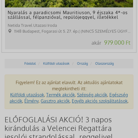
Nyaralás a paradicsomi Mauritiuson, 9 éjszaka 4*-os
szállással, félpanzióval, repülőjeggyel, illetékkel
Netida Travel Utazasi Iroda
1148 Budapest, Fogarasi út 5. 27. ép.( (NINCS SZEMÉLYES ÜGYFÉLFOGADÁS)
979.000 Ft
akár
Főoldal
Külföldi utazások
Ország
Olaszország
Figyelem! Ez az ajánlat elavult. Az aktuális ajánlatokat
megtekintheti itt:
Külföldi utazások
,
Termék akciók
,
Szépség akciók
,
Egészség
akciók
,
Élmény
,
Gasztro akciók
,
Egyéb akciós szolgáltatások
,
ELŐFOGLALÁSI AKCIÓ! 3 napos
kirándulás a Velencei Regattára
jesolói strandolással, reggelivel,