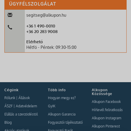
ÜGYFÉLSZOLGÁLAT
segitseg@alkupon.hu
+36 1 490-0010
+36 20 283 9008
Elérhető
Hétfő - Péntek: 09:30-15:00
Cégünk
Több info
Alkupon
Közössége
Rólunk
|
Állások
Hogyan megy ez?
Alkupon Facebook
ÁSZF
|
Adatvédelem
GyIK
Hírlevél feliratkozás
Elállás a szerződéstől
Alkupon Garancia
Alkupon Instagram
Blog
Fogyasztói tájékoztató
Alkupon Pinterest
Akciós utazások
Fogyasztó Barát