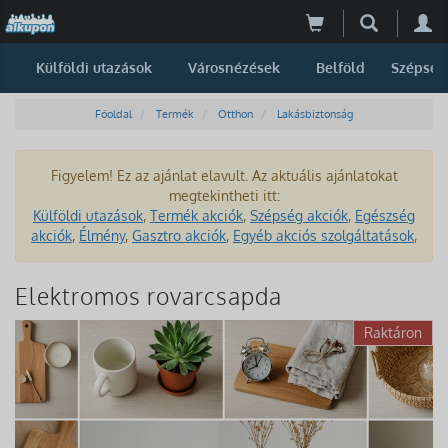
Külföldi utazások
Városnézések
Belföld
Szépség
Főoldal
Termék
Otthon
Lakásbiztonság
Figyelem! Ez az ajánlat elavult. Az aktuális ajánlatokat
megtekintheti itt:
Külföldi utazások
,
Termék akciók
,
Szépség akciók
,
Egészség
akciók
,
Élmény
,
Gasztro akciók
,
Egyéb akciós szolgáltatások
,
Elektromos rovarcsapda
Raktáron