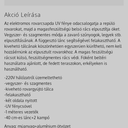
Akció Leírása
Az elektromos rovarcsapda UV fénye odacsalogatja a repülő
rovarokat, majd a magasfeszültségű belső rács elpusztítja őket.
Vegyszer- és szagmentes módja a zavaró szúnyogok, legyek stb.
elpusztításának. A függesztő lánc segítségével felakasztható. A
kivehető tálcának köszönhetően egyszerűen kiüríthető, nem kell
hozzáérnünk az elpusztult rovarokhoz. A magas feszültségű
rácsot külső, feszültségmentes rács védi. Főként beltéri
használatra ajánlott, de fedett teraszokon, erkélyeken is
használható.
-220V hálózatról üzemeltethető
-vegyszer- és szagmentes
-kivehető rovargyűjtő tálca
-felakasztható
-két oldala nyitott
-UV fénycsővel
-1 méteres vezeték
-40 cm-es lánc+2 kampó
Anyag: műanyag+alumínium ötvözet