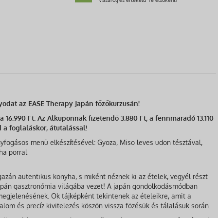
odat az EASE Therapy Japán főzőkurzusán!
ra 16.990 Ft. Az Alkuponnak fizetendő 3.880 Ft, a fennmaradó 13.110
 a foglaláskor, átutalással!
yfogásos menü elkészítésével: Gyoza, Miso leves udon tésztával,
ha porral
azán autentikus konyha, s miként néznek ki az ételek, vegyél részt
japán gasztronómia világába vezet! A japán gondolkodásmódban
egjelenésének. Ők tájképként tekintenek az ételeikre, amit a
lom és precíz kivitelezés köszön vissza főzésük és tálalásuk során.