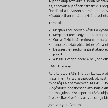
A japán alap főzőkurzus során megta
az, ahogyan a japánok étkeznek, s hog
Ráadásul a kurzuson használt alapany
később otthon is bátran kísérletezhets
Tematika
Megtanulod, hogyan készül a gyoza, 
Megismerkedsz egy autentikus japán 
Curryt főzöl japán módra csirkefala
Tanulsz asztali etikettet és pálca 
Desszertnek pedig riszliszt alapú é
porral
A kurzus végén pedig a helyben elké
EASE Therapy
Az I. kerületi EASE Therapy Ízbisztró
hiszen nem tartalmaznak cukrot, rizst,
minőségű alapanyagokat! Az EASE Ther
kiegészülve segíthessen azoknak, akik
életmódjukon. Kiscsoportos főzőklubja
ételek elkészítésének összes csínja-bín
Jó étvágyat kívánunk!