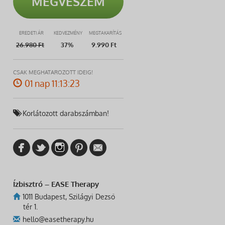
MEGVESZEM
EREDETI ÁR
KEDVEZMÉNY
MEGTAKARÍTÁS
26.980
Ft
37%
9.990 Ft
CSAK MEGHATÁROZOTT IDEIG!
01 nap 11:13:22
Korlátozott darabszámban!
Ízbisztró – EASE Therapy
1011 Budapest, Szilágyi Dezső
tér 1.
hello@easetherapy.hu