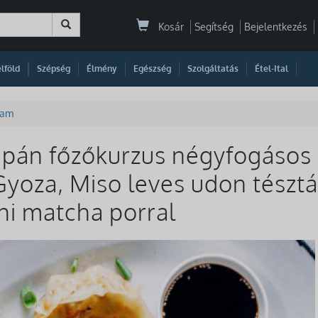
Kosár
Segítség
Bejelentkezés
|
|
|
|
|
|
|
lföld
Szépség
Élmény
Egészség
Szolgáltatás
Étel-Ital
yam
apán főzőkurzus négyfogáso
Gyoza, Miso leves udon tésztá
hi matcha porral