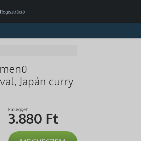
Regisztráció
s menü
val, Japán curry
Előleggel:
3.880
Ft