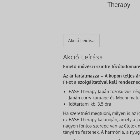
Therapy
Akció Leírása
Akció Leírása
Emeld művészi szintre főzőtudomány
Az ár tartalmazza – A kupon teljes á
Ft-ot a szolgáltatóval kell rendezned
EASE Therapy Japán főzőkurzus nég
Japán curry karaage és Mochi matc
Időtartam: kb. 3,5 óra
Ha szeretnéd megtudni, milyen is az ig
ez EASE Therapy kalandján, amely a 
nagyon fontos szerepe van az ételek m
tányérra festenek. A harmónia, a nyuga