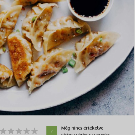
Még nincs értékelve
?
Vásárolj és értékeld Te elsőként!