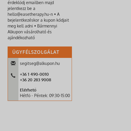
érdeklődj emailben majd
jelentkezz be a
hello@easetherapy.hu-n • A
bejelentkezéskor a kupon kódjait
meg kell adni • Bármennyi
Alkupon vásárolható és
ajándékozható
ÜGYFÉLSZOLGÁLAT
segitseg@alkupon.hu
+36 1 490-0010
+36 20 283 9008
Elérhető
Hétfő - Péntek: 09:30-15:00