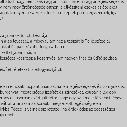
nulhatod, hogy nem csak nagyon finom, hanem nagyon egészséges is
y nem nagy ördöngösség otthon is elkészíteni ezeket az ételeket.
agok könnyen beszerezhetőek, a receptek pofon egyszerűek, így
z!
a japánok töltött tésztája
alap levessel, a misoval, amihez a tésztát is Te készíted el
tokkal és pálcikával elfogyaszthatod
etikettet japán módra
dességet készítesz a kesernyés, ám nagyon friss és üdítő zöldtea
szített ételeket is elfogyasztjátok
 ételei nemcsak roppant finomak, hanem egészségesek és könnyűek is,
 burgonyát, mesterséges ízesítőt és színezéket, csupán a legjobb
apy elsősorban azért jött létre, hogy egy szakmai stáb segítségével
 változtatni akarnak korábbi megszokott, egészségtelen
inkba Téged is várnak szeretettel, ha érdeklődsz az egészséges
ja iránt!