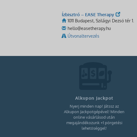
Ízbisztró – EASE Therapy
1011 Budapest, Szilágyi Dezső tér 1.
hello@easetherapy.hu
Útvonaltervezés
Alkupon Jackpot
Nyerj minden nap! Játssz az
Alkupon Jackpotgépével! Minden
online vásárlásod után
megajándékozunk +1 pörgetési
lehetőséggel!