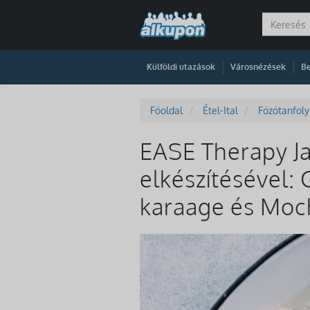
|
|
Külföldi utazások
Városnézések
Be
Főoldal
Étel-Ital
Főzőtanfol
EASE Therapy J
elkészítésével: 
karaage és Moc