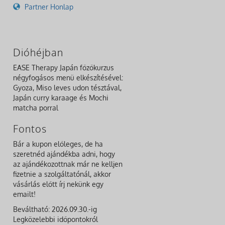
Partner Honlap
Dióhéjban
EASE Therapy Japán főzőkurzus
négyfogásos menü elkészítésével:
Gyoza, Miso leves udon tésztával,
Japán curry karaage és Mochi
matcha porral
Fontos
Bár a kupon előleges, de ha
szeretnéd ajándékba adni, hogy
az ajándékozottnak már ne kelljen
fizetnie a szolgáltatónál, akkor
vásárlás előtt írj nekünk egy
emailt!
Beváltható: 2026.09.30.-ig
Legközelebbi időpontokról