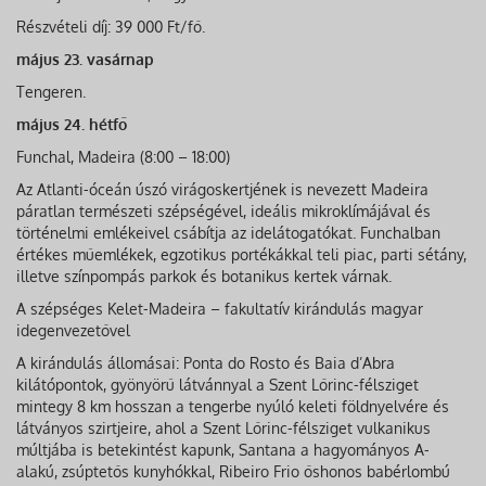
Részvételi díj: 39 000 Ft/fő.
május 23. vasárnap
Tengeren.
május 24. hétfő
Funchal, Madeira (8:00 – 18:00)
Az Atlanti-óceán úszó virágoskertjének is nevezett Madeira
páratlan természeti szépségével, ideális mikroklímájával és
történelmi emlékeivel csábítja az idelátogatókat. Funchalban
értékes műemlékek, egzotikus portékákkal teli piac, parti sétány,
illetve színpompás parkok és botanikus kertek várnak.
A szépséges Kelet-Madeira – fakultatív kirándulás magyar
idegenvezetővel
A kirándulás állomásai: Ponta do Rosto és Baia d’Abra
kilátópontok, gyönyörű látvánnyal a Szent Lőrinc-félsziget
mintegy 8 km hosszan a tengerbe nyúló keleti földnyelvére és
látványos szirtjeire, ahol a Szent Lőrinc-félsziget vulkanikus
múltjába is betekintést kapunk, Santana a hagyományos A-
alakú, zsúptetős kunyhókkal, Ribeiro Frio őshonos babérlombú