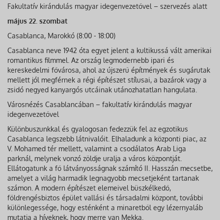
Fakultatív kirándulás magyar idegenvezetővel – szervezés alatt
május 22. szombat
Casablanca, Marokkó (8:00 - 18:00)
Casablanca neve 1942 óta egyet jelent a kultikussá vált amerikai
romantikus filmmel. Az ország legmodernebb ipari és
kereskedelmi fővárosa, ahol az újszerű építmények és sugárutak
mellett jól megférnek a régi építészet stílusai, a bazárok vagy a
zsidó negyed kanyargós utcáinak utánozhatatlan hangulata.
Városnézés Casablancában – fakultatív kirándulás magyar
idegenvezetővel
Különbuszunkkal és gyalogosan fedezzük fel az egzotikus
Casablanca legszebb látnivalóit. Elhaladunk a központi piac, az
V. Mohamed tér mellett, valamint a csodálatos Arab Liga
parknál, melynek vonzó zöldje uralja a város központját.
Ellátogatunk a fő látványosságnak számító II. Hasszán mecsetbe,
amelyet a világ harmadik legnagyobb mecsetjeként tartanak
számon. A modern építészet elemeivel büszkélkedő,
földrengésbiztos épület vallási és társadalmi központ, további
különlegessége, hogy esténként a minaretből egy lézernyaláb
mutatja a híveknek, hogy merre van Mekka.