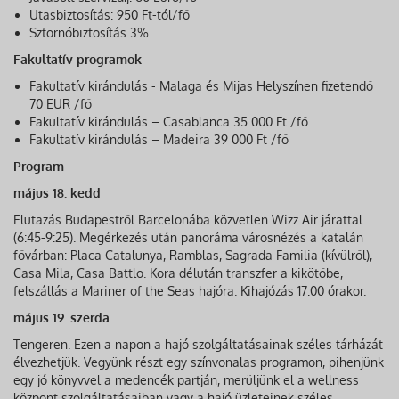
Utasbiztosítás: 950 Ft-tól/fő
Sztornóbiztosítás 3%
Fakultatív programok
Fakultatív kirándulás - Malaga és Mijas Helyszínen fizetendő
70 EUR /fő
Fakultatív kirándulás – Casablanca 35 000 Ft /fő
Fakultatív kirándulás – Madeira 39 000 Ft /fő
Program
május 18. kedd
Elutazás Budapestről Barcelonába közvetlen Wizz Air járattal
(6:45-9:25). Megérkezés után panoráma városnézés a katalán
fővárban: Placa Catalunya, Ramblas, Sagrada Familia (kívülről),
Casa Mila, Casa Battlo. Kora délután transzfer a kikötőbe,
felszállás a Mariner of the Seas hajóra. Kihajózás 17:00 órakor.
május 19. szerda
Tengeren. Ezen a napon a hajó szolgáltatásainak széles tárházát
élvezhetjük. Vegyünk részt egy színvonalas programon, pihenjünk
egy jó könyvvel a medencék partján, merüljünk el a wellness
központ szolgáltatásaiban vagy a hajó üzleteinek széles