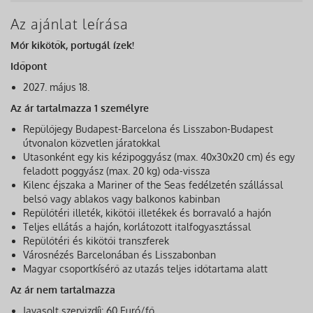
Az ajánlat leírása
Mór kikötők, portugál ízek!
Időpont
2027. május 18.
Az ár tartalmazza 1 személyre
Repülőjegy Budapest-Barcelona és Lisszabon-Budapest
útvonalon közvetlen járatokkal
Utasonként egy kis kézipoggyász (max. 40x30x20 cm) és egy
feladott poggyász (max. 20 kg) oda-vissza
Kilenc éjszaka a Mariner of the Seas fedélzetén szállással
belső vagy ablakos vagy balkonos kabinban
Repülőtéri illeték, kikötői illetékek és borravaló a hajón
Teljes ellátás a hajón, korlátozott italfogyasztással
Repülőtéri és kikötői transzferek
Városnézés Barcelonában és Lisszabonban
Magyar csoportkísérő az utazás teljes időtartama alatt
Az ár nem tartalmazza
Javasolt szervizdíj: 60 Euró/fő