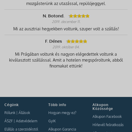
mozgásterünk az utazással, repülőjeggyel.
N. Botond.
2019. december 11.
Mi az ausztriai hegyekben voltunk, szuper volt a szállás!
F. Dénes
2019. október 04.
Mi Prágában voltunk és nagyon elégedettek voltunk a
kiválasztott szállással. Amit a hotelen megspóroltunk, abból
finomakat ettünk!
Cégünk
Több info
Alkupon
Közössége
Rólunk
|
Állások
Hogyan megy ez?
Alkupon Facebook
ÁSZF
|
Adatvédelem
GyIK
Hírlevél feliratkozás
Elállás a szerződéstől
Alkupon Garancia