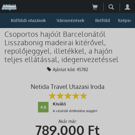
Külföldi utazások
Városnézések
Belföld
Szépség
Csoportos hajóút Barcelonától
Lisszabonig madeirai kitérővel,
repülőjeggyel, illetékkel, a hajón
teljes ellátással, idegenvezetéssel
Ajánlat kód: 45782
Netida Travel Utazasi Iroda
Kiváló
4.8
A vásárlók értékelése alapján!
Akár már:
789.000
Ft