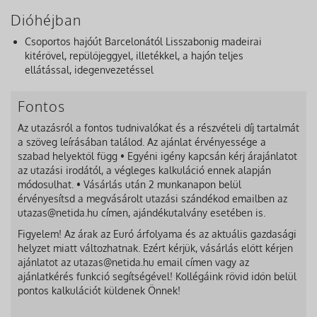
Dióhéjban
Csoportos hajóút Barcelonától Lisszabonig madeirai
kitérővel, repülőjeggyel, illetékkel, a hajón teljes
ellátással, idegenvezetéssel
Fontos
Az utazásról a fontos tudnivalókat és a részvételi díj tartalmát
a szöveg leírásában találod. Az ajánlat érvényessége a
szabad helyektől függ • Egyéni igény kapcsán kérj árajánlatot
az utazási irodától, a végleges kalkuláció ennek alapján
módosulhat. • Vásárlás után 2 munkanapon belül
érvényesítsd a megvásárolt utazási szándékod emailben az
utazas@netida.hu címen, ajándékutalvány esetében is.
Figyelem! Az árak az Euró árfolyama és az aktuális gazdasági
helyzet miatt változhatnak. Ezért kérjük, vásárlás előtt kérjen
ajánlatot az utazas@netida.hu email címen vagy az
ajánlatkérés funkció segítségével! Kollégáink rövid időn belül
pontos kalkulációt küldenek Önnek!