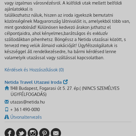
vagy izgalmas városnézésről. A külföldi utak mellett belföldi
ajánlatokkal is
találkozhatsz náluk, hiszen az iroda igyekszik bemutatni
közönségének Magyarország látnivalóit is, amelyekből több van,
mint gondolnád! Különösen kedvező árakon juthatsz el
célpontjaidra, ahol kényelmes,barátságos és exkluzív
szállodákban pihenhetsz. Böngéssz a Netida utazásai között, s
tervezd meg velük álmaid vakációját! Ügyfélszolgálatuk is
készséggel áll rendelkezésedre, ha bármi kérdésed lenne
valamelyik utazással vagy szállással kapcsolatban.
Kérdések és Hozzászólások (0)
Netida Travel Utazasi Iroda
1148 Budapest, Fogarasi út 5. 27. ép.( (NINCS SZEMÉLYES
ÜGYFÉLFOGADÁS)
utazas@netida.hu
+ 36 1 490-0010
Útvonaltervezés