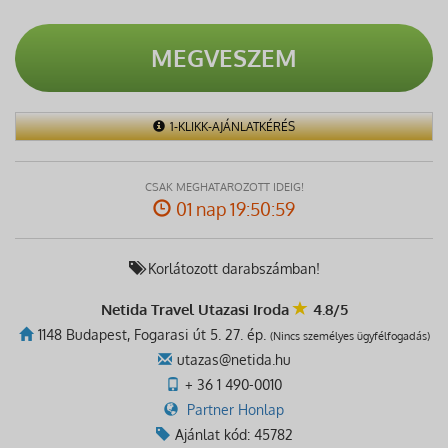
MEGVESZEM
1-KLIKK-AJÁNLATKÉRÉS
CSAK MEGHATÁROZOTT IDEIG!
01 nap 19:50:59
Korlátozott darabszámban!
Netida Travel Utazasi Iroda
4.8/5
1148 Budapest, Fogarasi út 5. 27. ép.
(Nincs személyes ügyfélfogadás)
utazas@netida.hu
+ 36 1 490-0010
Partner Honlap
Ajánlat kód: 45782