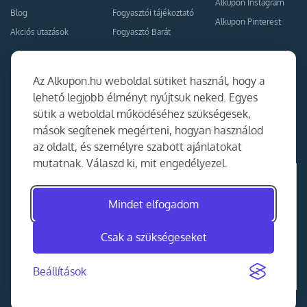
Alkupon Instagram
Blog
Fogyasztói tájékoztató
Alkupon Pinterest
Akciós utazások
Fogyasztó Barát
Kapcsolat
Együttműködés
Az Alkupon.hu weboldal sütiket használ, hogy a
Kapcsolat
lehető legjobb élményt nyújtsuk neked. Egyes
sütik a weboldal működéséhez szükségesek,
Ajánlj nekünk!
mások segítenek megérteni, hogyan használod
Partner Belépés
az oldalt, és személyre szabott ajánlatokat
mutatnak. Válaszd ki, mit engedélyezel.
Mindet elfogadom
Csak a szükségeseket
Beállítások
©
2014-2026
MKAD Online Trade Kft