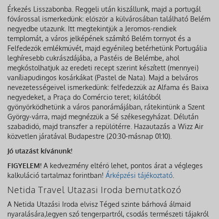
Érkezés Lisszabonba. Reggeli után kiszállunk, majd a portugál
fővárossal ismerkedünk: először a külvárosában található Belém
negyedbe utazunk. Itt megtekintjük a Jeromos-rendiek
templomát, a város jelképének számító Belém tornyot és a
Felfedezők emlékművét, majd egyénileg betérhetünk Portugália
leghíresebb cukrászdájába, a Pastéis de Belémbe, ahol
megkóstolhatjuk az eredeti recept szerint készített (mennyei)
vaníliapudingos kosárkákat (Pastel de Nata). Majd a belváros
nevezetességeivel ismerkedünk: felfedezzük az Alfama és Baixa
negyedeket, a Praça do Comércio teret; kilátóból
gyönyörködhetünk a város panorámájában, rátekintünk a Szent
György-várra, majd megnézzük a Sé székesegyházat. Délután
szabadidő, majd transzfer a repülőtérre. Hazautazás a Wizz Air
közvetlen járatával Budapestre (20:30-másnap 01:10).
Jó utazást kívánunk!
FIGYELEM!
A kedvezmény eltérő lehet, pontos árat a végleges
kalkuláció tartalmaz forintban!
Árképzési tájékoztató
.
Netida Travel Utazasi Iroda bemutatkozó
A Netida Utazási Iroda elvisz Téged szinte bárhová álmaid
nyaralására,legyen szó tengerpartról, csodás természeti tájakról