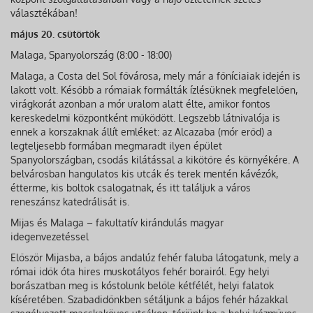
választékában!
május 20. csütörtök
Malaga, Spanyolország (8:00 - 18:00)
Malaga, a Costa del Sol fővárosa, mely már a főníciaiak idején is
lakott volt. Később a rómaiak formálták ízlésüknek megfelelően,
virágkorát azonban a mór uralom alatt élte, amikor fontos
kereskedelmi központként működött. Legszebb látnivalója is
ennek a korszaknak állít emléket: az Alcazaba (mór erőd) a
legteljesebb formában megmaradt ilyen épület
Spanyolországban, csodás kilátással a kikötőre és környékére. A
belvárosban hangulatos kis utcák és terek mentén kávézók,
étterme, kis boltok csalogatnak, és itt találjuk a város
reneszánsz katedrálisát is.
Mijas és Malaga – fakultatív kirándulás magyar
idegenvezetéssel
Először Mijasba, a bájos andalúz fehér faluba látogatunk, mely a
római idők óta hires muskotályos fehér borairól. Egy helyi
borászatban meg is kóstolunk belőle kétfélét, helyi falatok
kíséretében. Szabadidőnkben sétáljunk a bájos fehér házakkal