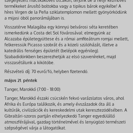
szegélyezett macskaköves utcákon, térjünk be a helyi kézműves
termékeket árusító boltokba vagy a tipikus bárok egyikébe! A
híres Virgen de la Peña sziklatemplomon mellett gyönyörködünk
a mijasi öböl panorámájában is.
Visszatérve Malagába egy könnyű belvárosi séta keretében
ismerkedünk a Costa del Sol fővárosával: elmegyünk az
Alcazaba épületegyüttese és a római amfiteátrum romjai mellett,
felkeressük Picasso szobrát és a közeli szülőházát, illetve a
katedrális fenséges épületét (belépők egyénileg).
Szabadidőnkben beszerezhetjük az első szuveníreket, majd
visszasétálunk a kikötőbe.
Részvételi díj: 70 euró/fő, helyben fizetendő.
május 21. péntek
Tanger, Marokkó (7:00 - 18:00)
Tanger, Marokkó északi csücskén fekvő varázslatos város, ahol
Afrika és Európa találkozik, és amely évszázadok óta áll a
kultúrák, civilizációk és kereskedelmi utak kereszteződésében. A
Gibraltári-szoros partján elhelyezkedő Tanger egyedülálló
atmoszférájával, gazdag történelmével és lenyűgöző természeti
szépségével várja a látogatókat.