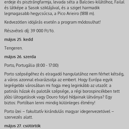
erdeje és pisztrángfarmja, levada séta a Balcőes-kilátóhoz, Failal
és látképe a Sasok sziklájával, és a sziget harmadik
legmagasabb hegycsúcsa, a Pico Arieiro (1818 m).
Kedvezőtlen időjárás esetén a program módosulhat!
Részvételi díj: 39 000 Ft/fő.
május 25. kedd
Tengeren.
május 26. szerda
Porto, Portugália (8:00 - 17:00)
Porto szépségéhez és elragadó hangulatához nem férhet kétség,
a város azonnal elvarázsolja az embert. Hogy Európa egyik
legrégebbi városában mi fogja meg leginkább az utazót: a
patinás házak és paloták szépsége, a régi borospincékben tett
jóízű látogatások vagy Douro folyó hídjainak látványa? Egy
biztos: Portóban lenni mindig különleges élmény!
Porto ízei – fakultatív kirándulás magyar idegenvezetővel –
szervezés alatt.
május 27. csütörtök