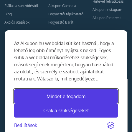
Hírlevél feliratkozás
Elállás a szerződéstől
Alkupon Garancia
Alkupon Instagram
Blog
Fogyasztói tájékoztató
Alkupon Pinterest
Akciós utazások
Fogyasztó Barát
Kapcsolat
Együttműködés
Az Alkupon.hu weboldal sütiket használ, hogy a
Kapcsolat
lehető legjobb élményt nyújtsuk neked. Egyes
sütik a weboldal működéséhez szükségesek,
Ajánlj nekünk!
mások segítenek megérteni, hogyan használod
Partner Belépés
az oldalt, és személyre szabott ajánlatokat
mutatnak. Válaszd ki, mit engedélyezel.
Mindet elfogadom
Csak a szükségeseket
Beállítások