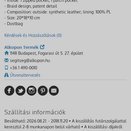
- Inside: 1 zipped pocket, 1 patch pocket
- Braid design, patent detail
- Composition: outside: synthetic leather; lining: 100% PL
- Size: 20*18*10 cm
- Dustbag
Kérdések és Hozzászólások (0)
Alkupon Termék
1148 Budapest, Fogarasi út 5. 27. épület
segitseg@alkupon.hu
+36 1 490-0010
Útvonaltervezés
Szállítási információk
Beváltható: 2026.08.21. - 2018.11.20 • A kiszállítás futárszolgálattal
keresztül 2-8 munkanapon belül várható • A kiszállítási díjakról