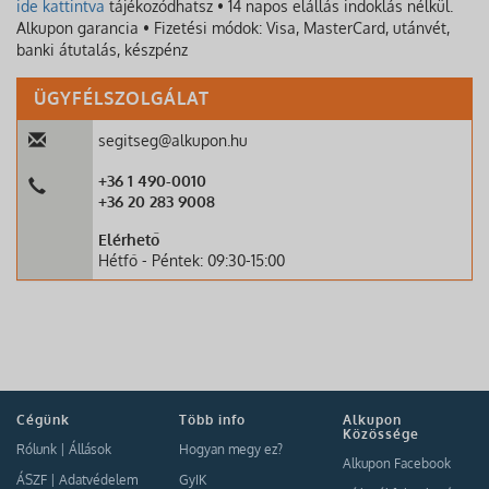
ide kattintva
tájékozódhatsz • 14 napos elállás indoklás nélkül.
Alkupon garancia • Fizetési módok: Visa, MasterCard, utánvét,
banki átutalás, készpénz
ÜGYFÉLSZOLGÁLAT
segitseg@alkupon.hu
+36 1 490-0010
+36 20 283 9008
Elérhető
Hétfő - Péntek: 09:30-15:00
Cégünk
Több info
Alkupon
Közössége
Rólunk
|
Állások
Hogyan megy ez?
Alkupon Facebook
ÁSZF
|
Adatvédelem
GyIK