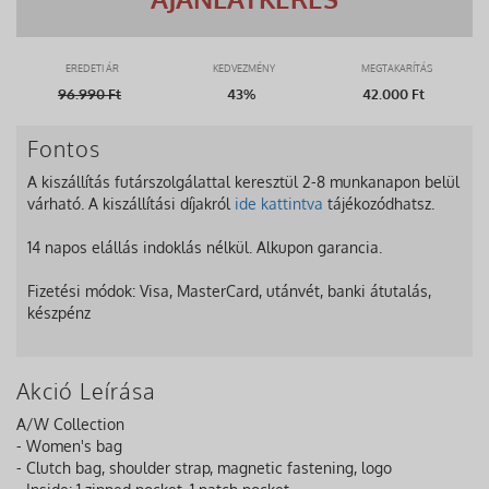
EREDETI ÁR
KEDVEZMÉNY
MEGTAKARÍTÁS
96.990
Ft
43%
42.000 Ft
Fontos
A kiszállítás futárszolgálattal keresztül 2-8 munkanapon belül
várható. A kiszállítási díjakról
ide kattintva
tájékozódhatsz.
14 napos elállás indoklás nélkül. Alkupon garancia.
Fizetési módok: Visa, MasterCard, utánvét, banki átutalás,
készpénz
Akció Leírása
A/W Collection
- Women's bag
- Clutch bag, shoulder strap, magnetic fastening, logo