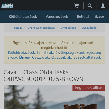
Külföldi utazások
Városnézések
Belföld
Szépség
Főoldal
Online Kedvezmények
Divat táskák
Oldaltáskák
Figyelem! Ez az ajánlat elavult. Az aktuális ajánlatokat
megtekintheti itt:
Külföldi utazások
,
Termék akciók
,
Szépség akciók
,
Egészség
akciók
,
Élmény
,
Gasztro akciók
,
Egyéb akciós szolgáltatások
,
Cavalli Class Oldaltáska
C41PWCBU0012_025-BROWN
Ingyenes szállítás