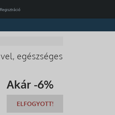
Regisztráció
gével, egészséges
Akár -
6
%
ELFOGYOTT!