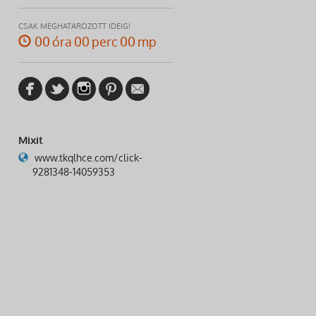
CSAK MEGHATÁROZOTT IDEIG!
00 óra 00 perc 00 mp
Mixit
www.tkqlhce.com/click-
9281348-14059353