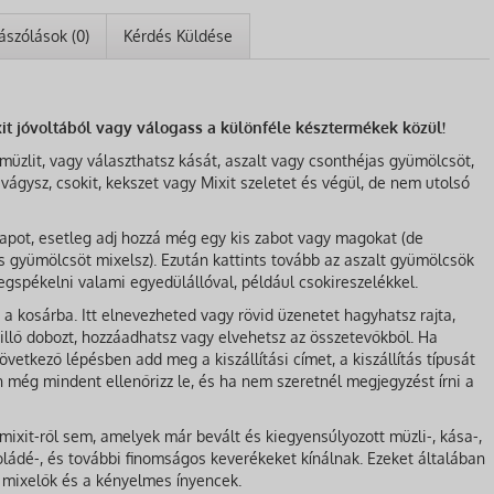
ászólások (0)
Kérdés Küldése
it jóvoltából vagy válogass a különféle késztermékek közül!
üzlit, vagy választhatsz kását, aszalt vagy csonthéjas gyümölcsöt,
vágysz, csokit, kekszet vagy Mixit szeletet és végül, de nem utolsó
lapot, esetleg adj hozzá még egy kis zabot vagy magokat (de
 gyümölcsöt mixelsz). Ezután kattints tovább az aszalt gyümölcsök
egspékelni valami egyedülállóval, például csokireszelékkel.
a kosárba. Itt elnevezheted vagy rövid üzenetet hagyhatsz rajta,
illő dobozt, hozzáadhatsz vagy elvehetsz az összetevőkből. Ha
övetkező lépésben add meg a kiszállítási címet, a kiszállítás típusát
n még mindent ellenőrizz le, és ha nem szeretnél megjegyzést írni a
ixit-ről sem, amelyek már bevált és kiegyensúlyozott müzli-, kása-,
oládé-, és további finomságos keverékeket kínálnak. Ezeket általában
 mixelők és a kényelmes ínyencek.