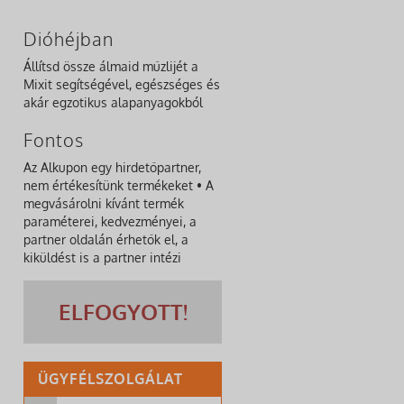
Dióhéjban
Állítsd össze álmaid műzlijét a
Mixit segítségével, egészséges és
akár egzotikus alapanyagokból
Fontos
Az Alkupon egy hirdetőpartner,
nem értékesítünk termékeket • A
megvásárolni kívánt termék
paraméterei, kedvezményei, a
partner oldalán érhetők el, a
kiküldést is a partner intézi
ELFOGYOTT!
ÜGYFÉLSZOLGÁLAT