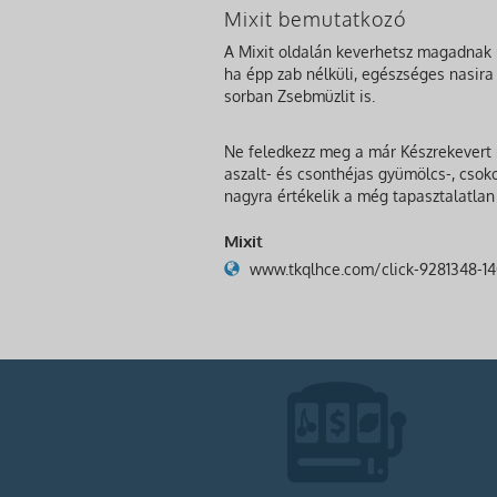
Mixit bemutatkozó
A Mixit oldalán keverhetsz magadnak m
ha épp zab nélküli, egészséges nasira 
sorban Zsebmüzlit is.
Ne feledkezz meg a már Készrekevert m
aszalt- és csonthéjas gyümölcs-, csok
nagyra értékelik a még tapasztalatlan
Mixit
www.tkqlhce.com/click-9281348-1