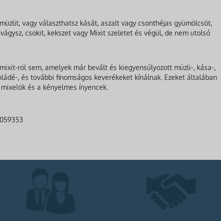
üzlit, vagy választhatsz kását, aszalt vagy csonthéjas gyümölcsöt,
vágysz, csokit, kekszet vagy Mixit szeletet és végül, de nem utolsó
ixit-ről sem, amelyek már bevált és kiegyensúlyozott müzli-, kása-,
oládé-, és további finomságos keverékeket kínálnak. Ezeket általában
 mixelők és a kényelmes ínyencek.
4059353