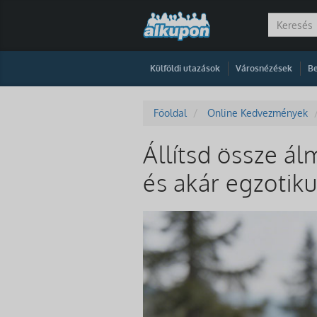
|
|
Külföldi utazások
Városnézések
Be
Főoldal
Online Kedvezmények
Állítsd össze ál
és akár egzotik