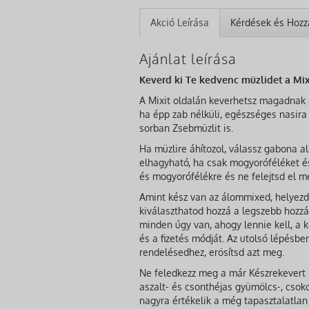
Akció Leírása
Kérdések és Hozz
Ajánlat leírása
Keverd ki Te kedvenc müzlidet a Mix
A Mixit oldalán keverhetsz magadnak m
ha épp zab nélküli, egészséges nasira 
sorban Zsebmüzlit is.
Ha müzlire áhítozol, válassz gabona a
elhagyható, ha csak mogyoróféléket és
és mogyorófélékre és ne felejtsd el m
Amint kész van az álommixed, helyezd 
kiválaszthatod hozzá a legszebb hozzá
minden úgy van, ahogy lennie kell, a k
és a fizetés módját. Az utolsó lépésbe
rendelésedhez, erősítsd azt meg.
Ne feledkezz meg a már Készrekevert m
aszalt- és csonthéjas gyümölcs-, csok
nagyra értékelik a még tapasztalatlan