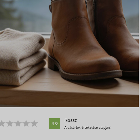
Rossz
4.9
A vásárlók értékelése alapján!