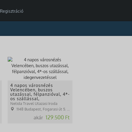
Regisztráció
4 napos városnézés
Velencében, buszos
utazással, félpanzióval, 4*-
os szállással,
idegenvezetéssel
Netida Travel Utazasi Iroda
1148 Budapest, Fogarasi út 5. 27. ép.( (NINCS SZEMÉLYES ÜGYFÉLFOGADÁS)
129.500 Ft
akár