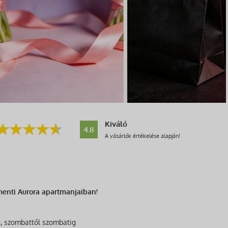
Kiváló
4.8
A vásárlók értékelése alapján!
menti Aurora apartmanjaiban!
g, szombattól szombatig