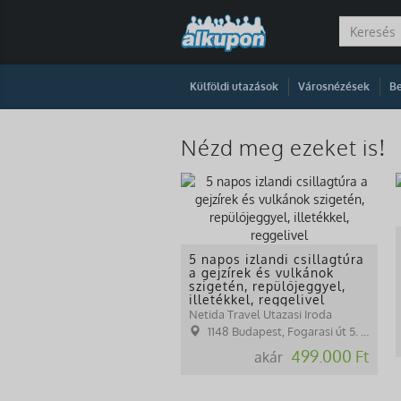
|
|
Külföldi utazások
Városnézések
Be
Nézd meg ezeket is!
5 napos izlandi csillagtúra
a gejzírek és vulkánok
szigetén, repülőjeggyel,
illetékkel, reggelivel
Netida Travel Utazasi Iroda
1148 Budapest, Fogarasi út 5. 27. ép.( (NINCS SZEMÉLYES ÜGYFÉLFOGADÁS)
499.000 Ft
akár