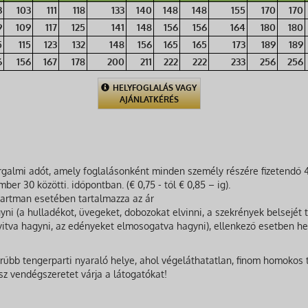
3
103
111
118
133
140
148
148
155
170
170
9
109
117
125
141
148
156
156
164
180
180
5
115
123
132
148
156
165
165
173
189
189
6
156
167
178
200
211
222
222
233
256
256
HELYFOGLALÁS VAGY
AJÁNLATKÉRÉS
orgalmi adót, amely foglalásonként minden személy részére fizetendő
ber 30 közötti. időpontban. (€ 0,75 - től € 0,85 – ig).
artman esetében tartalmazza az ár
yni (a hulladékot, üvegeket, dobozokat elvinni, a szekrények belsejét 
 nyitva hagyni, az edényeket elmosogatva hagyni), ellenkező esetben hely
űbb tengerparti nyaraló helye, ahol végeláthatatlan, finom homokos 
asz vendégszeretet várja a látogatókat!