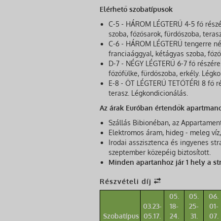
Elérhető szobatípusok
C-5 - HÁROM LÉGTERŰ 4-5 fő részér
szoba, főzősarok, fürdőszoba, teras
C-6 - HÁROM LÉGTERŰ tengerre néző
franciaággyal, kétágyas szoba, főző
D-7 - NÉGY LÉGTERŰ 6-7 fő részére
főzőfülke, fürdőszoba, erkély. Légko
E-8 - ÖT LÉGTERŰ TETŐTÉRI 8 fő rés
terasz. Légkondicionálás.
Az árak Euróban értendők apartmano
Szállás Bibionéban, az Appartamen
Elektromos áram, hideg - meleg víz,
Irodai asszisztenca és ingyenes str
szeptember közepéig biztosított.
Minden apartanhoz jár 1 hely a st
Részvételi díj
05.
05.
06.
03.23-
18-
25-
01-
Szobatípus
05.17.
24.
31.
07.