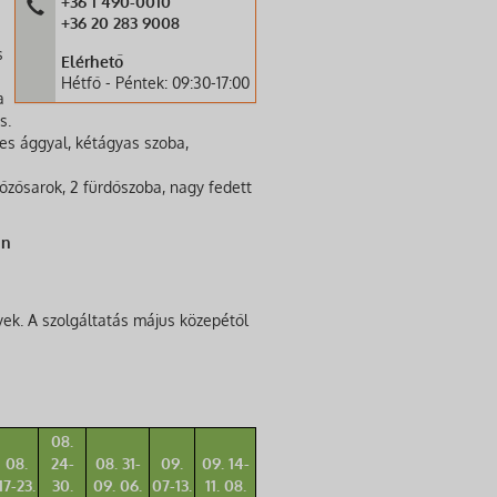
+36 1 490-0010
+36 20 283 9008
s
Elérhető
Hétfő - Péntek: 09:30-17:00
a
s.
es ággyal, kétágyas szoba,
őzősarok, 2 fürdőszoba, nagy fedett
an
lyek. A szolgáltatás május közepétől
08.
08.
24-
08. 31-
09.
09. 14-
17-23.
30.
09. 06.
07-13.
11. 08.