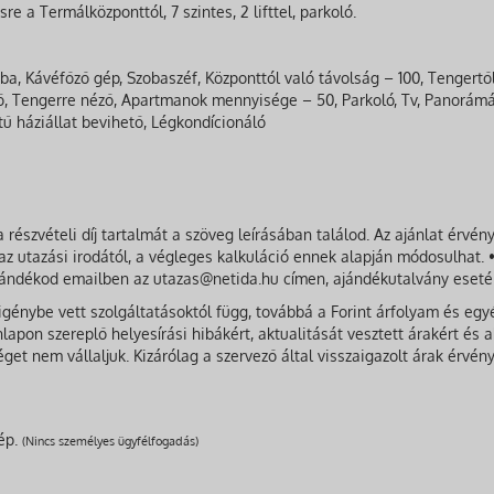
 a Termálközponttól, 7 szintes, 2 lifttel, parkoló.
ba, Kávéfőző gép, Szobaszéf, Központtól való távolság – 100, Tengertő
, Tengerre néző, Apartmanok mennyisége – 50, Parkoló, Tv, Panorámás 
ű háziállat bevihető, Légkondícionáló
a részvételi díj tartalmát a szöveg leírásában találod. Az ajánlat érvé
 az utazási irodától, a végleges kalkuláció ennek alapján módosulhat.
zándékod emailben az utazas@netida.hu címen, ajándékutalvány eseté
 igénybe vett szolgáltatásoktól függ, továbbá a Forint árfolyam és e
apon szereplő helyesírási hibákért, aktualitását vesztett árakért és ak
get nem vállaljuk. Kizárólag a szervező által visszaigazolt árak érvén
 ép.
(Nincs személyes ügyfélfogadás)