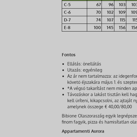
C-5
67
96
103
10
C-6
70
102
109
10
D-7
74
107
115
11
E-8
100
145
156
15
Fontos
Ellátás: önellátás
Utazás: egyénileg
Az ár nem tartalmazza: az idegenf
követő éjszakára május 1. és szeptem
*A végső takarítást nem minden ap
Távozáskor a lakást tisztán kell hag
kell üríteni, kikapcsolni, az ajtaját
amelynek összege € 40,00/80,00
Bibione Olaszoraszág egyik legnépszer
finom fagyik, pizza és hamisítatlan ol
Appartamenti Aurora