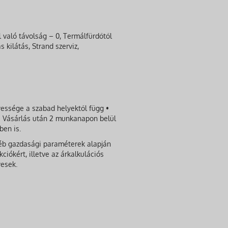
l való távolság – 0, Termálfürdőtől
kilátás, Strand szerviz,
nyessége a szabad helyektől függ •
 • Vásárlás után 2 munkanapon belül
ben is.
gyéb gazdasági paraméterek alapján
ciókért, illetve az árkalkulációs
yesek.