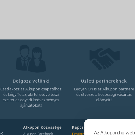
Dolgozz velünk!
Üzleti partnereknek
Csatlakozz az Alkupon csapatához
Legyen Ön is az Alkupon partnere
és Légy Te az, aki lehetővé teszi
és élvezze a közösségi vásárlás
ezeket az egyedi kedvezményes
előnyeit!
ajánlatokat!
Alkupon Közössége
Kapcsolat
Az Alkupon.hu webo
z?
Alkupon Facebook
Együttműködés