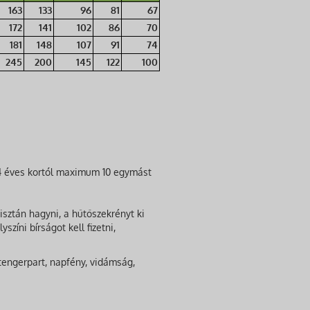
163
133
96
81
67
172
141
102
86
70
181
148
107
91
74
245
200
145
122
100
 4 éves kortól maximum 10 egymást
tisztán hagyni, a hűtőszekrényt ki
színi bírságot kell fizetni,
tengerpart, napfény, vidámság,