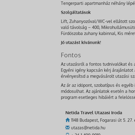
Tengerparti apartmanház néhány lépésre
Szolgáltatások
Lift, Zuhanyozóval/WC-vel ellátott szo
való távolság – 400, Mikrohullámusütő
Fürdőszoba zuhany kabinnal, Kis méret
Jó utazást kívánunk!
Fontos
Az utazásról a fontos tudnivalókat és 
Egyéni igény kapcsán kérj árajánlatot
érvényesítsd a megvásárolt utazási s
Az ár az időpont, szobatípus és egyéb
módosulhat. Az ajánlatok esetén a honl
program esetleges hibáiért a felelőssé
Netida Travel Utazasi Iroda
1148 Budapest, Fogarasi út 5. 27.
utazas@netida.hu