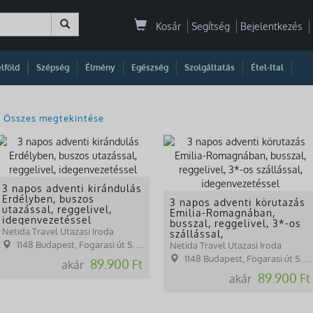
Kosár
Segítség
Bejelentkezés
|
|
|
|
|
|
|
lföld
Szépség
Élmény
Egészség
Szolgáltatás
Étel-Ital
Összes megtekintése
3 napos adventi kirándulás
Erdélyben, buszos
3 napos adventi körutazás
utazással, reggelivel,
Emilia-Romagnában,
idegenvezetéssel
busszal, reggelivel, 3*-os
Netida Travel Utazasi Iroda
szállással,
idegenvezetéssel
1148 Budapest, Fogarasi út 5. 27. ép.( (NINCS SZEMÉLYES ÜGYFÉLFOGADÁS)
Netida Travel Utazasi Iroda
1148 Budapest, Fogarasi út 5. 27. ép.( (NINCS SZEMÉLYES ÜGYFÉLFOGADÁS)
89.900 Ft
akár
89.900 Ft
akár