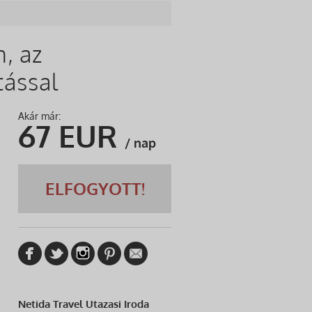
, az
tással
Akár már:
67
EUR
/ nap
ELFOGYOTT!
Netida Travel Utazasi Iroda