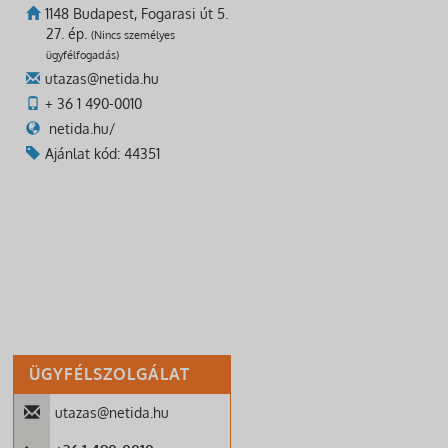
1148 Budapest, Fogarasi út 5.
27. ép.
(Nincs személyes
ügyfélfogadás)
utazas@netida.hu
+ 36 1 490-0010
netida.hu/
Ajánlat kód: 44351
ÜGYFÉLSZOLGÁLAT
utazas@netida.hu