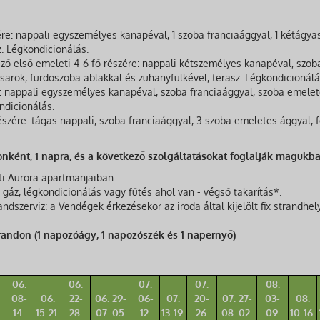
e: nappali egyszemélyes kanapéval, 1 szoba franciaággyal, 1 kétágya
z. Légkondicionálás.
 első emeleti 4-6 fő részére: nappali kétszemélyes kanapéval, szob
sarok, fürdőszoba ablakkal és zuhanyfülkével, terasz. Légkondicionálá
: nappali egyszemélyes kanapéval, szoba franciaággyal, szoba emelet
ndicionálás.
zére: tágas nappali, szoba franciaággyal, 3 szoba emeletes ággyal, f
nként, 1 napra, és a következő szolgáltatásokat foglalják magukb
ti Aurora apartmanjaiban
 gáz, légkondicionálás vagy fűtés ahol van - végső takarítás*.
andszerviz: a Vendégek érkezésekor az iroda által kijelölt fix strandhe
randon (1 napozóágy, 1 napozószék és 1 napernyő)
06.
06.
07.
07.
08.
08-
06.
22-
06. 29-
06-
07.
20-
07. 27-
03-
08.
14.
15-21.
28.
07. 05.
12.
13-19.
26.
08. 02.
09.
10-16.