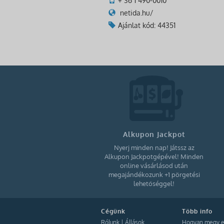
+ 36 1 490-0010
netida.hu/
Ajánlat kód: 44351
Alkupon Jackpot
Nyerj minden nap! Játssz az
Alkupon Jackpotgépével! Minden
online vásárlásod után
megajándékozunk +1 pörgetési
lehetőséggel!
Cégünk
Több info
Rólunk
|
Állások
Hogyan megy e