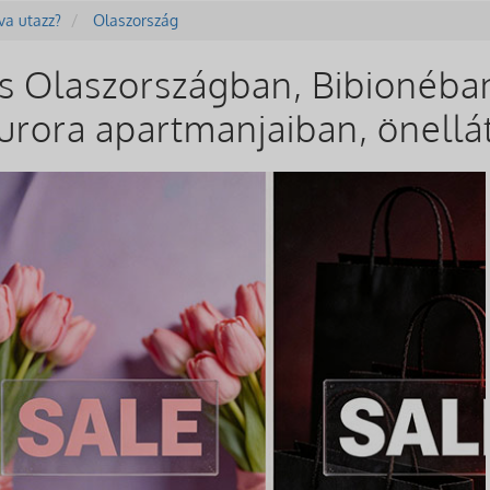
va utazz?
Olaszország
s Olaszországban, Bibionéban
rora apartmanjaiban, önellá