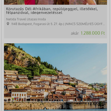
Körutazás Dél-Afrikában, repülőjeggyel, illetékkel,
félpanzióval, idegenvezetéssel
Netida Travel Utazasi Iroda
1148 Budapest, Fogarasi út 5. 27. ép.( (NINCS SZEMÉLYES ÜGYFÉLFOGADÁS)
1.288.000 Ft
akár