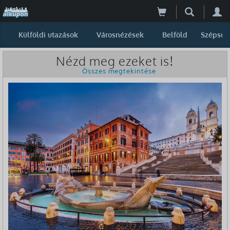
Külföldi utazások
Városnézések
Belföld
Szépség
Nézd meg ezeket is!
Összes megtekintése