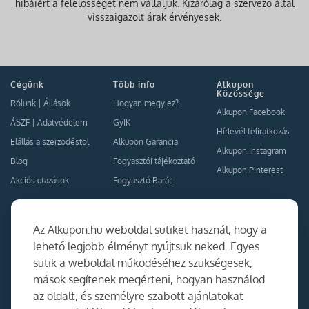
hibáiért a felelősséget nem vállaljuk. Kizárólag a szervező által
visszaigazolt árak érvényesek.
Cégünk
Több info
Alkupon
Közössége
Rólunk
|
Állások
Hogyan megy ez?
Alkupon Facebook
ÁSZF
|
Adatvédelem
GyIK
Hírlevél feliratkozás
Elállás a szerződéstől
Alkupon Garancia
Alkupon Instagram
Blog
Fogyasztói tájékoztató
Alkupon Pinterest
Akciós utazások
Fogyasztó Barát
Kapcsolat
Együttműködés
Az Alkupon.hu weboldal sütiket használ, hogy a
Kapcsolat
lehető legjobb élményt nyújtsuk neked. Egyes
sütik a weboldal működéséhez szükségesek,
Ajánlj nekünk!
mások segítenek megérteni, hogyan használod
Partner Belépés
az oldalt, és személyre szabott ajánlatokat