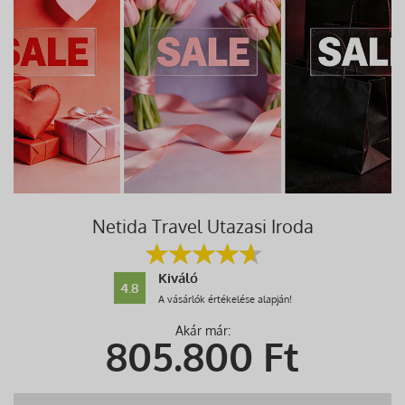
Netida Travel Utazasi Iroda
Kiváló
4.8
A vásárlók értékelése alapján!
Akár már:
805.800
Ft