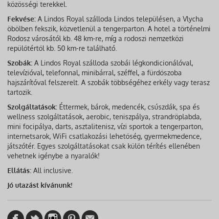
közösségi terekkel.
Fekvése:
A Lindos Royal szálloda Lindos településen, a Vlycha
öbölben fekszik, közvetlenül a tengerparton. A hotel a történelmi
Rodosz városától kb. 48 km-re, míg a rodoszi nemzetközi
repülőtértől kb. 50 km-re található.
Szobák:
A Lindos Royal szálloda szobái légkondicionálóval,
televízióval, telefonnal, minibárral, széffel, a fürdőszoba
hajszárítóval felszerelt. A szobák többségéhez erkély vagy terasz
tartozik.
Szolgáltatások:
Éttermek, bárok, medencék, csúszdák, spa és
wellness szolgáltatások, aerobic, teniszpálya, strandröplabda,
mini focipálya, darts, asztalitenisz, vízi sportok a tengerparton,
internetsarok, WiFi csatlakozási lehetőség, gyermekmedence,
játszótér. Egyes szolgáltatásokat csak külön térítés ellenében
vehetnek igénybe a nyaralók!
Ellátás:
All inclusive.
Jó utazást kívánunk!