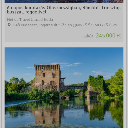
6 napos körutazás Olaszországban, Rómától Triesztig,
busszal, reggelivel
Netida Travel Utazasi Iroda
1148 Budapest, Fogarasi út 5. 27. ép.( (NINCS SZEMÉLYES ÜGYFÉLFOGADÁS)
245.000 Ft
akár