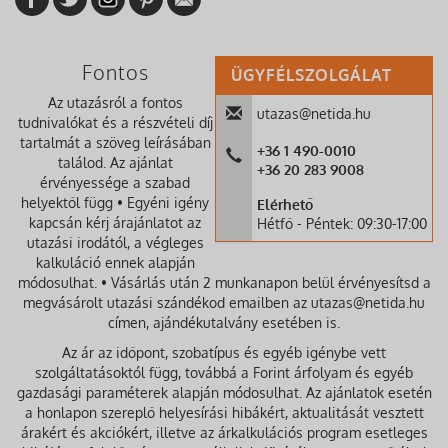
Fontos
ÜGYFÉLSZOLGÁLAT
Az utazásról a fontos
utazas@netida.hu
tudnivalókat és a részvételi díj
tartalmát a szöveg leírásában
+36 1 490-0010
találod. Az ajánlat
+36 20 283 9008
érvényessége a szabad
helyektől függ • Egyéni igény
Elérhető
kapcsán kérj árajánlatot az
Hétfő - Péntek: 09:30-17:00
utazási irodától, a végleges
kalkuláció ennek alapján
módosulhat. • Vásárlás után 2 munkanapon belül érvényesítsd a
megvásárolt utazási szándékod emailben az utazas@netida.hu
címen, ajándékutalvány esetében is.
Az ár az időpont, szobatípus és egyéb igénybe vett
szolgáltatásoktól függ, továbbá a Forint árfolyam és egyéb
gazdasági paraméterek alapján módosulhat. Az ajánlatok esetén
a honlapon szereplő helyesírási hibákért, aktualitását vesztett
árakért és akciókért, illetve az árkalkulációs program esetleges