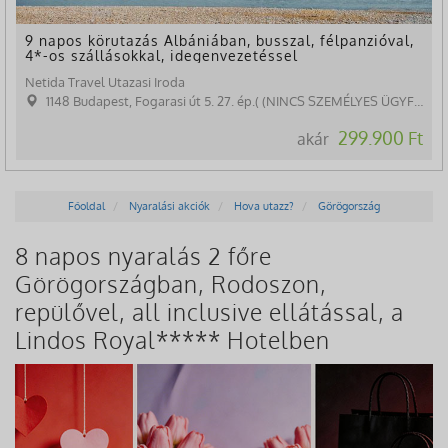
9 napos körutazás Albániában, busszal, félpanzióval,
4*-os szállásokkal, idegenvezetéssel
Netida Travel Utazasi Iroda
1148 Budapest, Fogarasi út 5. 27. ép.( (NINCS SZEMÉLYES ÜGYFÉLFOGADÁS)
299.900 Ft
akár
Főoldal
Nyaralási akciók
Hova utazz?
Görögország
8 napos nyaralás 2 főre
Görögországban, Rodoszon,
repülővel, all inclusive ellátással, a
Lindos Royal***** Hotelben