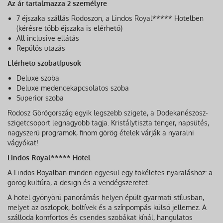
Az ár tartalmazza 2 személyre
7 éjszaka szállás Rodoszon, a Lindos Royal***** Hotelben
(kérésre több éjszaka is elérhető)
All inclusive ellátás
Repülős utazás
Elérhető szobatípusok
Deluxe szoba
Deluxe medencekapcsolatos szoba
Superior szoba
Rodosz Görögország egyik legszebb szigete, a Dodekanészosz-
szigetcsoport legnagyobb tagja. Kristálytiszta tenger, napsütés,
nagyszerű programok, finom görög ételek várják a nyaralni
vágyókat!
Lindos Royal***** Hotel
A Lindos Royalban minden egyesül egy tökéletes nyaraláshoz: a
görög kultúra, a design és a vendégszeretet.
A hotel gyönyörű panorámás helyen épült gyarmati stílusban,
melyet az oszlopok, boltívek és a színpompás külső jellemez. A
szálloda komfortos és csendes szobákat kínál, hangulatos