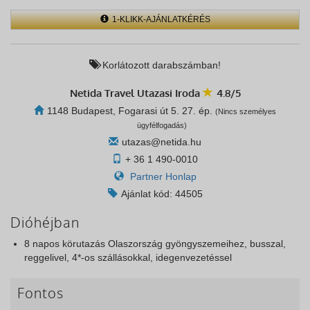
1-KLIKK-AJÁNLATKÉRÉS
Korlátozott darabszámban!
Netida Travel Utazasi Iroda
4.8/5
1148 Budapest, Fogarasi út 5. 27. ép.
(Nincs személyes
ügyfélfogadás)
utazas@netida.hu
+ 36 1 490-0010
Partner Honlap
Ajánlat kód: 44505
Dióhéjban
8 napos körutazás Olaszország gyöngyszemeihez, busszal,
reggelivel, 4*-os szállásokkal, idegenvezetéssel
Fontos