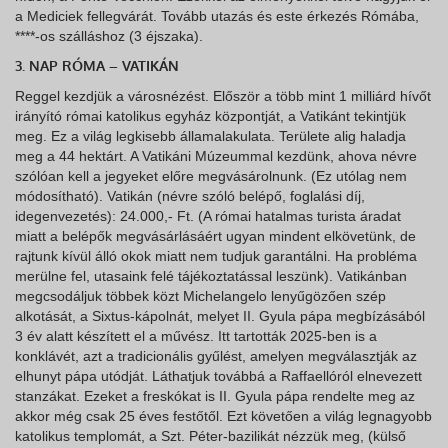
a Mediciek fellegvárát. Tovább utazás és este érkezés Rómába,
****-os szálláshoz (3 éjszaka).
3. NAP RÓMA – VATIKÁN
Reggel kezdjük a városnézést. Először a több mint 1 milliárd hívőt
irányító római katolikus egyház központját, a Vatikánt tekintjük
meg. Ez a világ legkisebb államalakulata. Területe alig haladja
meg a 44 hektárt. A Vatikáni Múzeummal kezdünk, ahova névre
szólóan kell a jegyeket előre megvásárolnunk. (Ez utólag nem
módosítható). Vatikán (névre szóló belépő, foglalási díj,
idegenvezetés): 24.000,- Ft. (A római hatalmas turista áradat
miatt a belépők megvásárlásáért ugyan mindent elkövetünk, de
rajtunk kívül álló okok miatt nem tudjuk garantálni. Ha probléma
merülne fel, utasaink felé tájékoztatással leszünk). Vatikánban
megcsodáljuk többek közt Michelangelo lenyűgözően szép
alkotását, a Sixtus-kápolnát, melyet II. Gyula pápa megbízásából
3 év alatt készített el a művész. Itt tartották 2025-ben is a
konklávét, azt a tradicionális gyűlést, amelyen megválasztják az
elhunyt pápa utódját. Láthatjuk továbbá a Raffaellóról elnevezett
stanzákat. Ezeket a freskókat is II. Gyula pápa rendelte meg az
akkor még csak 25 éves festőtől. Ezt követően a világ legnagyobb
katolikus templomát, a Szt. Péter-bazilikát nézzük meg, (külső