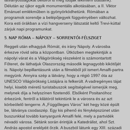
látványosságokat belülről is meg tudják tekinteni utasaink).
Délután az újkor egyik monumentális alkotásában, a II. Viktor
Emánuel emlékműben is gyönyörködhetünk. Rómában a
programok sorendje a belépőjegyek függvényében változhat.
Kora esti órákban a vízi hangverseny látszatát keltő Trevi-kúttal
zárjuk napi programunkat.
5. NAP RÓMA – NÁPOLY – SORRENTÓI-FÉLSZIGET
Reggeli után elhagyjuk Rómát, és irány Nápoly. A városba
érkezve rövid séta a központban. Útközben megtekintjük a
nápolyi várat és a Világörökség részeként is számontartott
Főteret, de láthatjuk Olaszország második legnagyobb kikötőjét
is. Nápolyi bepillantásunk után a filmekből jól ismert Amalfi-partra
megyünk. Annyira szép a látvány, hogy a régió 1997 óta az
UNESCO Világörökség Listájára is felkerült. A vadregényes tájat
helyi, kisebb méretű turistabuszok segítségével ismerjük meg,
melynek díja a helyszínen fizetendő. Elsőként Positanóhoz
érkezünk, fentről a kilátóról tekintünk le a városra és az azt
körbeölelő tengerre. A „Függőleges Város” két hegy közé épült
be, látványa csodaszép. Egy kis pihenő és fényképszünet után
buszunkkal tovább kanyargunk Amalfi felé, mely a partvidék
névadó városa. Sétánk során érintjük a Katedrálist, ahol Szt.
András apostol ereklyéit őrzik. A buszból látunk egy XIII. századi