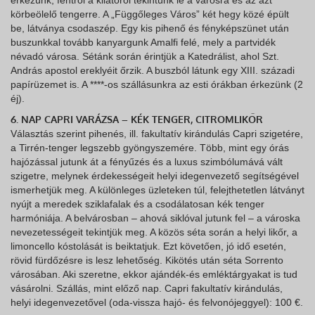
érkezünk, fentről a kilátóról tekintünk le a városra és az azt
körbeölelő tengerre. A „Függőleges Város” két hegy közé épült
be, látványa csodaszép. Egy kis pihenő és fényképszünet után
buszunkkal tovább kanyargunk Amalfi felé, mely a partvidék
névadó városa. Sétánk során érintjük a Katedrálist, ahol Szt.
András apostol ereklyéit őrzik. A buszból látunk egy XIII. századi
papírüzemet is. A ****-os szállásunkra az esti órákban érkezünk (2
éj).
6. NAP CAPRI VARÁZSA – KÉK TENGER, CITROMLIKŐR
Választás szerint pihenés, ill. fakultatív kirándulás Capri szigetére,
a Tirrén-tenger legszebb gyöngyszemére. Több, mint egy órás
hajózással jutunk át a fényűzés és a luxus szimbólumává vált
szigetre, melynek érdekességeit helyi idegenvezető segítségével
ismerhetjük meg. A különleges üzleteken túl, felejthetetlen látványt
nyújt a meredek sziklafalak és a csodálatosan kék tenger
harmóniája. A belvárosban – ahová siklóval jutunk fel – a városka
nevezetességeit tekintjük meg. A közös séta során a helyi likőr, a
limoncello kóstolását is beiktatjuk. Ezt követően, jó idő esetén,
rövid fürdőzésre is lesz lehetőség. Kikötés után séta Sorrento
városában. Aki szeretne, ekkor ajándék-és emléktárgyakat is tud
vásárolni. Szállás, mint előző nap. Capri fakultatív kirándulás,
helyi idegenvezetővel (oda-vissza hajó- és felvonójeggyel): 100 €.