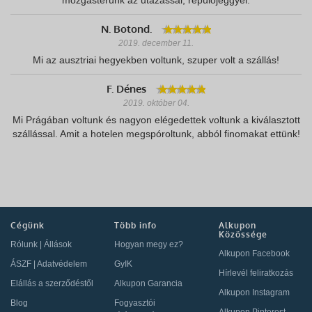
mozgásterünk az utazással, repülőjeggyel.
N. Botond.
2019. december 11.
Mi az ausztriai hegyekben voltunk, szuper volt a szállás!
F. Dénes
2019. október 04.
Mi Prágában voltunk és nagyon elégedettek voltunk a kiválasztott
szállással. Amit a hotelen megspóroltunk, abból finomakat ettünk!
Cégünk
Több info
Alkupon
Közössége
Rólunk
|
Állások
Hogyan megy ez?
Alkupon Facebook
ÁSZF
|
Adatvédelem
GyIK
Hírlevél feliratkozás
Elállás a szerződéstől
Alkupon Garancia
Alkupon Instagram
Blog
Fogyasztói