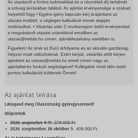
Az utazásról a fontos tudnivalókat és a részvételi díj tartalmát
a szöveg leírásában találod. Az ajánlat érvényessége a szabad
helyektől függ • Egyéni igény kapcsán kérj árajánlatot az
utazási irodától, a végleges kalkuláció ennek alapján
módosulhat. • Vásárlás után 2 munkanapon belül érvényesítsd
a megvásárolt utazási szándékod emailben az
utazas@netida.hu címen, ajándékutalvány esetében is.
Figyelem! Az árak az Euró árfolyama és az aktuális gazdasági
helyzet miatt változhatnak. Ezért kérjük, vásárlás előtt kérjen
ajánlatot az utazas@netida.hu email címen vagy az
ajánlatkérés funkció segítségével! Kollégáink rövid időn belül
pontos kalkulációt küldenek Önnek!
Az ajánlat leírása
Látogasd meg Olaszország gyöngyszemeit!
Időpontok
2026. augusztus 4-11.:
379.000 Ft
2026. szeptember 28-október 5.:
409.000 Ft
Az ár tartalmazza 1 személyre