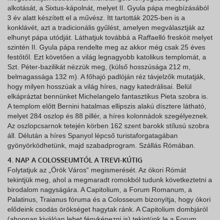
alkotását, a Sixtus-kápolnát, melyet II. Gyula pápa megbízásából
3 év alatt készített el a művész. Itt tartották 2025-ben is a
konklávét, azt a tradicionális gyűlést, amelyen megválasztják az
elhunyt pápa utódját. Láthatjuk továbbá a Raffaelló freskóit melyet
szintén II. Gyula pápa rendelte meg az akkor még csak 25 éves
festőtől. Ezt követően a világ legnagyobb katolikus templomát, a
Szt. Péter-bazilikát nézzük meg, (külső hosszúsága 212 m,
belmagassága 132 m). A főhajó padlóján réz távjelzők mutatják,
hogy milyen hosszúak a világ híres, nagy katedrálisai. Belül
elkápráztat bennünket Michelangelo fantasztikus Pieta szobra is.
A templom előtt Bernini hatalmas ellipszis alakú dísztere látható,
melyet 284 oszlop és 88 pillér, a híres kolonnádok szegélyeznek.
Az oszlopcsarnok tetején körben 162 szent barokk stílusú szobra
áll. Délután a híres Spanyol lépcső turistaforgatagában
gyönyörködhetünk, majd szabadprogram. Szállás Rómában.
4. NAP A COLOSSEUMTÓL A TREVI-KÚTIG
Folytatjuk az „Örök Város“ megismerését. Az ókori Rómát
tekintjük meg, ahol a megmaradt romokból tudunk következtetni a
birodalom nagyságára. A Capitolium, a Forum Romanum, a
Palatinus, Traianus fóruma és a Colosseum bizonyítja, hogy ókori
elődeink csodás örökséget hagytak ránk. A Capitolium dombjáról
(ahonnan kiválóan lehet fényképezni is) tekintünk le a Forum