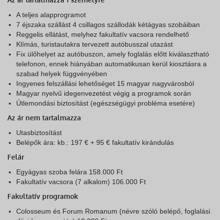
A teljes alapprogramot
7 éjszaka szállást 4 csillagos szállodák kétágyas szobáiban
Reggelis ellátást, melyhez fakultatív vacsora rendelhető
Klímás, turistautakra tervezett autóbusszal utazást
Fix ülőhelyet az autóbuszon, amely foglalás előtt kiválasztható
telefonon, ennek hiányában automatikusan kerül kiosztásra a
szabad helyek függvényében
Ingyenes felszállási lehetőséget 15 magyar nagyvárosból
Magyar nyelvű idegenvezetést végig a programok során
Útlemondási biztosítást (egészségügyi probléma esetére)
Az ár nem tartalmazza
Utasbiztosítást
Belépők ára: kb.: 197 € + 95 € fakultatív kirándulás
Felár
Egyágyas szoba felára 158.000 Ft
Fakultatív vacsora (7 alkalom) 106.000 Ft
Fakultatív programok
Colosseum és Forum Romanum (névre szóló belépő, foglalási