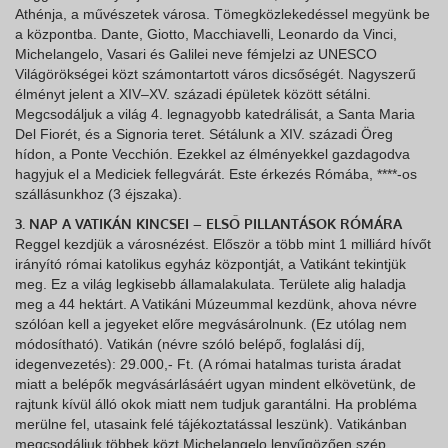
Athénja, a művészetek városa. Tömegközlekedéssel megyünk be
a központba. Dante, Giotto, Macchiavelli, Leonardo da Vinci,
Michelangelo, Vasari és Galilei neve fémjelzi az UNESCO
Világörökségei közt számontartott város dicsőségét. Nagyszerű
élményt jelent a XIV–XV. századi épületek között sétálni.
Megcsodáljuk a világ 4. legnagyobb katedrálisát, a Santa Maria
Del Fiorét, és a Signoria teret. Sétálunk a XIV. századi Öreg
hídon, a Ponte Vecchión. Ezekkel az élményekkel gazdagodva
hagyjuk el a Mediciek fellegvárát. Este érkezés Rómába, ****-os
szállásunkhoz (3 éjszaka).
3. NAP A VATIKÁN KINCSEI – ELSŐ PILLANTÁSOK RÓMÁRA
Reggel kezdjük a városnézést. Először a több mint 1 milliárd hívőt
irányító római katolikus egyház központját, a Vatikánt tekintjük
meg. Ez a világ legkisebb államalakulata. Területe alig haladja
meg a 44 hektárt. A Vatikáni Múzeummal kezdünk, ahova névre
szólóan kell a jegyeket előre megvásárolnunk. (Ez utólag nem
módosítható). Vatikán (névre szóló belépő, foglalási díj,
idegenvezetés): 29.000,- Ft. (A római hatalmas turista áradat
miatt a belépők megvásárlásáért ugyan mindent elkövetünk, de
rajtunk kívül álló okok miatt nem tudjuk garantálni. Ha probléma
merülne fel, utasaink felé tájékoztatással leszünk). Vatikánban
megcsodáljuk többek közt Michelangelo lenyűgözően szép