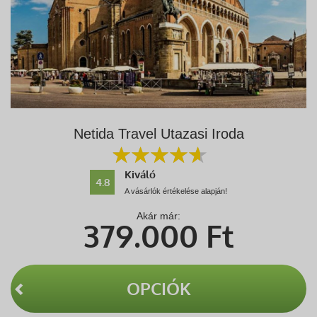
Netida Travel Utazasi Iroda
Kiváló
4.8
A vásárlók értékelése alapján!
Akár már:
379.000
Ft
OPCIÓK