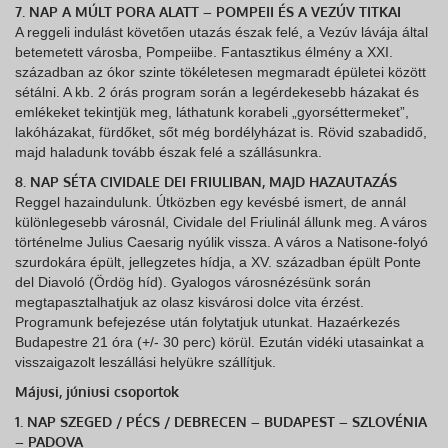
7. NAP A MÚLT PORA ALATT – POMPEII ÉS A VEZÚV TITKAI
A reggeli indulást követően utazás észak felé, a Vezúv lávája által
betemetett városba, Pompeiibe. Fantasztikus élmény a XXI.
században az ókor szinte tökéletesen megmaradt épületei között
sétálni. A kb. 2 órás program során a legérdekesebb házakat és
emlékeket tekintjük meg, láthatunk korabeli „gyorséttermeket”,
lakóházakat, fürdőket, sőt még bordélyházat is. Rövid szabadidő,
majd haladunk tovább észak felé a szállásunkra.
8. NAP SÉTA CIVIDALE DEI FRIULIBAN, MAJD HAZAUTAZÁS
Reggel hazaindulunk. Útközben egy kevésbé ismert, de annál
különlegesebb városnál, Cividale del Friulinál állunk meg. A város
történelme Julius Caesarig nyúlik vissza. A város a Natisone-folyó
szurdokára épült, jellegzetes hídja, a XV. században épült Ponte
del Diavoló (Ördög híd). Gyalogos városnézésünk során
megtapasztalhatjuk az olasz kisvárosi dolce vita érzést.
Programunk befejezése után folytatjuk utunkat. Hazaérkezés
Budapestre 21 óra (+/- 30 perc) körül. Ezután vidéki utasainkat a
visszaigazolt leszállási helyükre szállítjuk.
Májusi, júniusi csoportok
1. NAP SZEGED / PÉCS / DEBRECEN – BUDAPEST – SZLOVÉNIA
– PADOVA