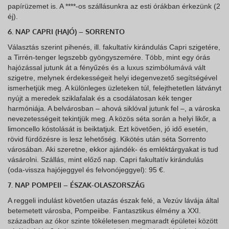
papírüzemet is. A ****-os szállásunkra az esti órákban érkezünk (2
éj).
6. NAP CAPRI (HAJÓ) – SORRENTO
Választás szerint pihenés, ill. fakultatív kirándulás Capri szigetére,
a Tirrén-tenger legszebb gyöngyszemére. Több, mint egy órás
hajózással jutunk át a fényűzés és a luxus szimbólumává vált
szigetre, melynek érdekességeit helyi idegenvezető segítségével
ismerhetjük meg. A különleges üzleteken túl, felejthetetlen látványt
nyújt a meredek sziklafalak és a csodálatosan kék tenger
harmóniája. A belvárosban – ahová siklóval jutunk fel –, a városka
nevezetességeit tekintjük meg. A közös séta során a helyi likőr, a
limoncello kóstolását is beiktatjuk. Ezt követően, jó idő esetén,
rövid fürdőzésre is lesz lehetőség. Kikötés után séta Sorrento
városában. Aki szeretne, ekkor ajándék- és emléktárgyakat is tud
vásárolni. Szállás, mint előző nap. Capri fakultatív kirándulás
(oda-vissza hajójeggyel és felvonójeggyel): 95 €.
7. NAP POMPEII – ÉSZAK-OLASZORSZÁG
A reggeli indulást követően utazás észak felé, a Vezúv lávája által
betemetett városba, Pompeiibe. Fantasztikus élmény a XXI.
században az ókor szinte tökéletesen megmaradt épületei között