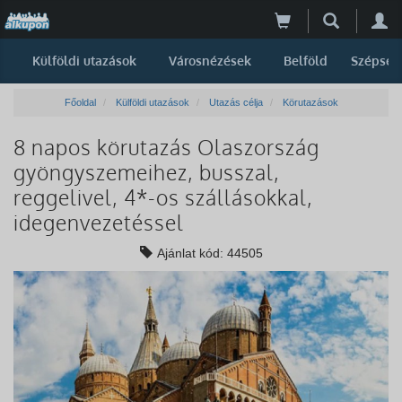
Külföldi utazások
Városnézések
Belföld
Szépség
Főoldal
Külföldi utazások
Utazás célja
Körutazások
8 napos körutazás Olaszország
gyöngyszemeihez, busszal,
reggelivel, 4*-os szállásokkal,
idegenvezetéssel
Ajánlat kód: 44505