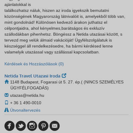
ajánlatokkal is
találkozhatsz náluk, hiszen az iroda igyekszik bemutatni
közönségének Magyarország látnivalóit is, amelyekből több van,
mint gondolnád! Különösen kedvező árakon juthatsz el
célpontjaidra, ahol kényelmes,barátságos és exkluzív
szállodákban pihenhetsz. Böngéssz a Netida utazásai között, s
tervezd meg velük álmaid vakációját! Ügyfélszolgálatuk is
készséggel áll rendelkezésedre, ha bármi kérdésed lenne
valamelyik utazással vagy szállással kapcsolatban.
Kérdések és Hozzászólások (0)
Netida Travel Utazasi Iroda
1148 Budapest, Fogarasi út 5. 27. ép.( (NINCS SZEMÉLYES
ÜGYFÉLFOGADÁS)
utazas@netida.hu
+ 36 1 490-0010
Útvonaltervezés