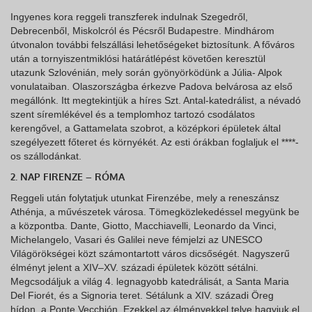
Ingyenes kora reggeli transzferek indulnak Szegedről,
Debrecenből, Miskolcról és Pécsről Budapestre. Mindhárom
útvonalon további felszállási lehetőségeket biztosítunk. A főváros
után a tornyiszentmiklósi határátlépést követően keresztül
utazunk Szlovénián, mely során gyönyörködünk a Júlia- Alpok
vonulataiban. Olaszországba érkezve Padova belvárosa az első
megállónk. Itt megtekintjük a híres Szt. Antal-katedrálist, a névadó
szent síremlékével és a templomhoz tartozó csodálatos
kerengővel, a Gattamelata szobrot, a középkori épületek által
szegélyezett főteret és környékét. Az esti órákban foglaljuk el ****-
os szállodánkat.
2. NAP FIRENZE – RÓMA
Reggeli után folytatjuk utunkat Firenzébe, mely a reneszánsz
Athénja, a művészetek városa. Tömegközlekedéssel megyünk be
a központba. Dante, Giotto, Macchiavelli, Leonardo da Vinci,
Michelangelo, Vasari és Galilei neve fémjelzi az UNESCO
Világörökségei közt számontartott város dicsőségét. Nagyszerű
élményt jelent a XIV–XV. századi épületek között sétálni.
Megcsodáljuk a világ 4. legnagyobb katedrálisát, a Santa Maria
Del Fiorét, és a Signoria teret. Sétálunk a XIV. századi Öreg
hídon, a Ponte Vecchión. Ezekkel az élményekkel telve hagyjuk el