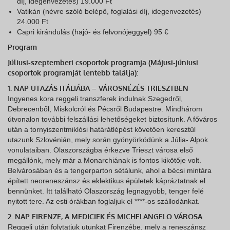
díj, idegenvezetés) 19.000 Ft
Vatikán (névre szóló belépő, foglalási díj, idegenvezetés)
24.000 Ft
Capri kirándulás (hajó- és felvonójeggyel) 95 €
Program
Júliusi-szeptemberi csoportok programja (Májusi-júniusi
csoportok programját lentebb találja):
1. NAP UTAZÁS ITÁLIÁBA – VÁROSNÉZÉS TRIESZTBEN
Ingyenes kora reggeli transzferek indulnak Szegedről,
Debrecenből, Miskolcról és Pécsről Budapestre. Mindhárom
útvonalon további felszállási lehetőségeket biztosítunk. A főváros
után a tornyiszentmiklósi határátlépést követően keresztül
utazunk Szlovénián, mely során gyönyörködünk a Júlia- Alpok
vonulataiban. Olaszországba érkezve Trieszt városa első
megállónk, mely már a Monarchiának is fontos kikötője volt.
Belvárosában és a tengerparton sétálunk, ahol a bécsi mintára
épített neoreneszánsz és eklektikus épületek kápráztatnak el
bennünket. Itt található Olaszország legnagyobb, tenger felé
nyitott tere. Az esti órákban foglaljuk el ****-os szállodánkat.
2. NAP FIRENZE, A MEDICIEK ÉS MICHELANGELO VÁROSA
Reggeli után folytatjuk utunkat Firenzébe, mely a reneszánsz