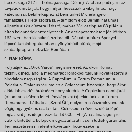
hosszúsága 212 m, belmagassága 132 m). A főhajó padlóján réz
távjelzők mutatják, hogy milyen hosszúak a világ híres, nagy
katedrálisai. Belül elkápráztat bennünket Michelangelo
fantasztikus Pieta szobra is. A templom előtt Bernini hatalmas
ellipszis alakú dísztere látható, melyet 284 oszlop és 88 pillér, a
híres kolonnádok szegélyeznek. Az oszlopcsarnok tetején körben
162 szent barokk stílusú szobra áll. Délután a híres Spanyol
lépcső turistaforgatagában gyönyörködhetünk, majd
szabadprogram. Szállás Rómában.
4. NAP RÓMA
Folytatjuk az „Örök Város“ megismerését. Az ókori Rómát
tekintjük meg, ahol a megmaradt romokból tudunk következtetni a
birodalom nagyságára. A Capitolium, a Forum Romanum, a
Palatinus, Traianus fóruma és a Colosseum bizonyítja, hogy ókori
elődeink csodás örökséget hagytak ránk. A Capitolium dombjáról
(ahonnan kiválóan lehet fényképezni is) tekintünk le a Forum
Romanumra. Látható a „Szent Út”, melyen a császárok vonultak
végig egy győztes csata után. Colosseum névre szóló belépő,
foglalási díj és idegenvezető: 19.000,- Ft. (A hatalmas igényre
való tekintettel a belépők megvásárlását itt sem tudjuk garantálni.
Természetesen mindent elkövetünk, hogy ezeket a