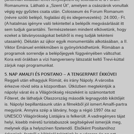
Romanumra. Látható a „Szent Út”, amelyen a császárok vonultak
végig egy győztes csata után. Colosseum és Forum Romanum
(névre szóló belépő, foglalási díj és idegenvezetés): 24.000,- Ft.
(A hatalmas igényre való tekintettel a belépők megvásárlását itt
sem tudjuk garantálni. Természetesen mindent elkövetünk, hogy
ezeket a látványosságokat belülről is meg tudják tekinteni
utasaink). Délután az újkor egyik monumentális alkotásában, a II.
Viktor Emánuel emlékműben is gyönyörködhetünk. Rómában a
programok sorrendje a belépőjegyek függvényében változhat.
Kora esti órákban a vízi hangverseny látszatát keltő Trevi-kúttal
zárjuk napi programunkat.
5. NAP AMALFI ÉS POSITANO – A TENGERPART ÉKKÖVEI
Reggeli után elhagyjuk Rómát, és irány Nápoly. A városba
érkezve rövid séta a központban. Útközben megtekintjük a
nápolyi várat és a Világörökség részeként is számontartott
Főteret, de láthatjuk Olaszország második legnagyobb kikötőjét
is. Nápolyi bepillantásunk után a filmekből jól ismert Amalfi-partra
megyünk. Annyira szép a látvány, hogy a régió 1997 óta az
UNESCO Világörökség Listájára is felkerült. A vadregényes tájat
helyi, kisebb méretű turistabuszok segítségével ismerjük meg,
melynek díja a helyszínen fizetendő. Elsőként Positanóhoz