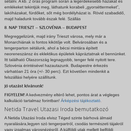
sétálni. A kb. 2 órás program során a legérdekesebb házakat és
emlékeket tekintjük meg, láthatunk korabeli „gyorséttermeket”,
lakóházakat, fürdőket, sőt még bordélyházat is. Rövid szabadidő,
majd haladunk tovább észak felé. Szállás
8. NAP TRIESZT – SZLOVÉNIA – BUDAPEST
Megreggelizünk, majd irány Trieszt városa, mely már a
Monarchiának is fontos kikötője volt. Belvárosában és a
tengerparton sétálunk, ahol a bécsi mintára épített
neoreneszánsz és eklektikus épületek kápráztatnak el bennünket.
Itt található Olaszország legnagyobb, tenger felé nyitott tere.
Szlovénia érintésével hazautazunk. Budapestre érkezés
várhatóan 21 óra (+/- 30 perc). Ezt követően mindenkit a
felszállási helyére szállítunk.
Jó utazást kívánunk!
FIGYELEM!
A kedvezmény eltérő lehet, pontos árat a végleges
kalkuláció tartalmaz forintban!
Árképzési tájékoztató
.
Netida Travel Utazasi Iroda bemutatkozó
A Netida Utazási Iroda elvisz Téged szinte bárhová álmaid
nyaralására,legyen szó tengerpartról, csodás természeti tájakról
vagy izgalmas városnézésről. A külföldi utak mellett belföldi