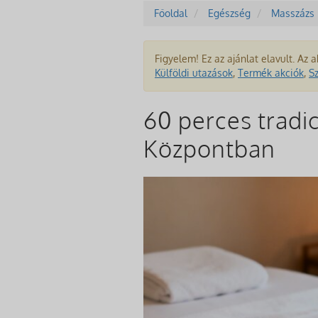
Főoldal
Egészség
Masszázs
Figyelem! Ez az ajánlat elavult. Az a
Külföldi utazások
,
Termék akciók
,
S
60 perces tradi
Központban