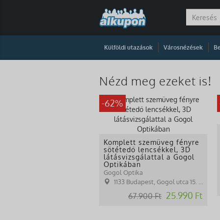
|
|
Külföldi utazások
Városnézések
Be
Nézd meg ezeket is!
-62%
Komplett szemüveg fényre
sötétedő lencsékkel, 3D
látásvizsgálattal a Gogol
Optikában
Gogol Optika
1133 Budapest, Gogol utca 15. B. lph. Fsz. 3.
25.990 Ft
67.900 Ft