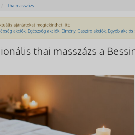
Thaimasszázs
ktuális ajánlatokat megtekintheti itt:
zépség akciók
,
Egészség akciók
,
Élmény
,
Gasztro akciók
,
Egyéb akciós 
cionális thai masszázs a Bess