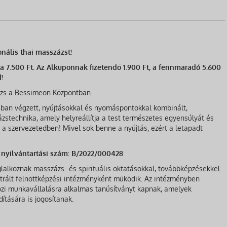
onális thai masszázst!
ra 7.500 Ft. Az Alkuponnak fizetendő 1.900 Ft, a fennmaradó 5.600
!
zázs a Bessimeon Központban
ában végzett, nyújtásokkal és nyomáspontokkal kombinált,
stechnika, amely helyreállítja a test természetes egyensúlyát és
 a szervezetedben! Mivel sok benne a nyújtás, ezért a letapadt
 nyilvántartási szám: B/2022/000428
alkoznak masszázs- és spirituális oktatásokkal, továbbképzésekkel.
sztrált felnőttképzési intézményként működik. Az intézményben
zi munkavállalásra alkalmas tanúsítványt kapnak, amelyek
ítására is jogosítanak.