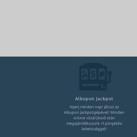
Alkupon Jackpot
Nyerj minden nap! Játssz az
Alkupon Jackpotgépével! Minden
online vásárlásod után
megajándékozunk +1 pörgetési
lehetőséggel!