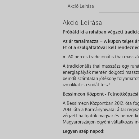
Akció Leírása
Akció Leírása
Próbáld ki a ruhában végzett tradici
Az ár tartalmazza – A kupon teljes á
Ft-ot a szolgáltatóval kell rendezned
60 perces tradicionális thai mass
A tradicionális thai masszázs egy ruh
energiapályák mentén dolgozó masszáz
beindít számtalan jótékony folyamatot
izmokkal is csodát tesz!
Bessimeon Központ - Felnőttképzési
A Bessimeon Központban 2012. óta fogl
2013. óta a Kormányhivalal által regi
végzett hallgatók magyar és nemzetkö
Magyarországon egyéni vállalkozás ind
Legyen szép napod!