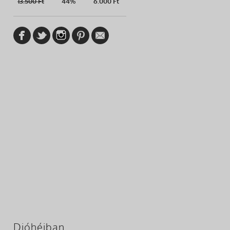
13.500
Ft
44%
6.000 Ft
Dióhéjban