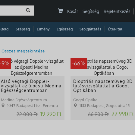
Kosár
Segítség
Bejelentkezés
|
|
|
|
|
|
|
lföld
Szépség
Élmény
Egészség
Szolgáltatás
Étel-Ital
Összes megtekintése
-9%
-66%
Alsó végtagi Doppler-
Dioptriás napszemüveg 3D
vizsgálat az újpesti Medina
látásvizsgálattal a Gogol
Egészségcentrumban
Optikában
Medina Egészségcentrum
Gogol Optika
1047 Budapest Liszt Ferenc utca 6.
1133 Budapest, Gogol utca 15. B. lph. Fsz. 3.
19.990 Ft
22.990 Ft
22.000 Ft
66.900 Ft