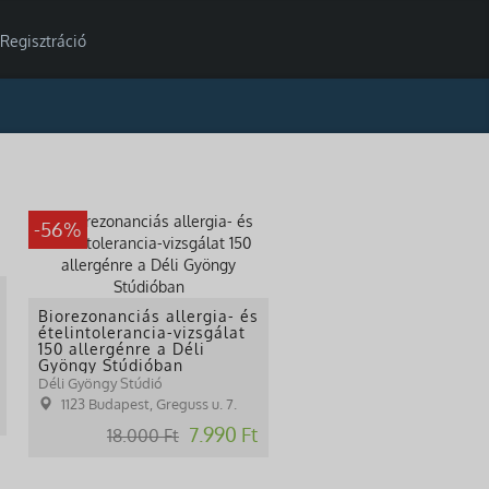
Regisztráció
-56%
Biorezonanciás allergia- és
ételintolerancia-vizsgálat
150 allergénre a Déli
Gyöngy Stúdióban
Déli Gyöngy Stúdió
1123 Budapest, Greguss u. 7.
7.990 Ft
18.000 Ft