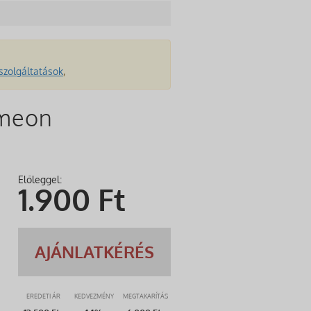
szolgáltatások
,
imeon
Előleggel:
1.900
Ft
AJÁNLATKÉRÉS
EREDETI ÁR
KEDVEZMÉNY
MEGTAKARÍTÁS