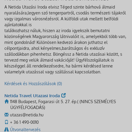
A Netida Utazási Iroda elvisz Téged szinte bárhová álmaid
nyaralására,legyen szó tengerpartról, csodás természeti tájakról
vagy izgalmas városnézésről. A külföldi utak mellett belföldi
ajánlatokkal is
találkozhatsz náluk, hiszen az iroda igyekszik bemutatni
közönségének Magyarország látnivalóit is, amelyekből több van,
mint gondolnád! Különösen kedvező árakon juthatsz el
célpontjaidra, ahol kényelmes,barátságos és exkluzív
szállodákban pihenhetsz. Böngéssz a Netida utazásai között, s
tervezd meg velük álmaid vakációját! Ügyfélszolgálatuk is
készséggel áll rendelkezésedre, ha bármi kérdésed lenne
valamelyik utazással vagy szállással kapcsolatban.
Kérdések és Hozzászólások (0)
Netida Travel Utazasi Iroda
1148 Budapest, Fogarasi út 5. 27. ép.( (NINCS SZEMÉLYES
ÜGYFÉLFOGADÁS)
utazas@netida.hu
+ 36 1 490-0010
Útvonaltervezés