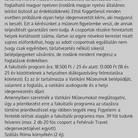
foglalható magyar nyelven (irodánk magyar nyelvű általános
leírást biztosít az érdeklődőknek). Ettől függetlenül minden
esetben próbálunk olyan helyi idegenvezetőt kérni, aki magyarul
is beszél. Ezt a kérésünket a múzeum figyelembe veszi, de annak
teljesítését garantálni nem tudja. A csoportok részére fenntartott
helyek korlátozott száma, illetve az egyre növekvő kereslet miatt
sajnos előfordulhat, hogy az adott csoportnak egyáltalán nem
(vagy csak egyéniben, tárlatvezetés nélkül) sikerül
belépőjegyeket vásárolni, de irodánk mindent megtesz a
foglalások érdekében.
A fakultatív program ára: 18.500 Ft / 25 év alatt: 13.000 Ft (18 és
25 év közöttieknek a helyszínen diákigazolvány felmutatása
kötelező). Ez az ár tartalmazza a Vatikáni Múzeumok belépődíját,
valamint a foglalás, a vatikáni audioguide és a helyi
idegenvezetés díjait.
Amennyiben szeretnék a Vatikáni Múzeumokat meglátogatni,
úgy a jelentkezést erre a fakultatív programra az utazásra
történő jelentkezéssel egy időben tegyék meg. Figyelem: a
fentebb leírtak alapján a fakultatív programra max. 39 főt tudunk
felvenni (max. 2 db 20 fős csoport a Fehérvár Travel
idegenvezetőjével együtt).
Szállás Róma környékén (2 éj).