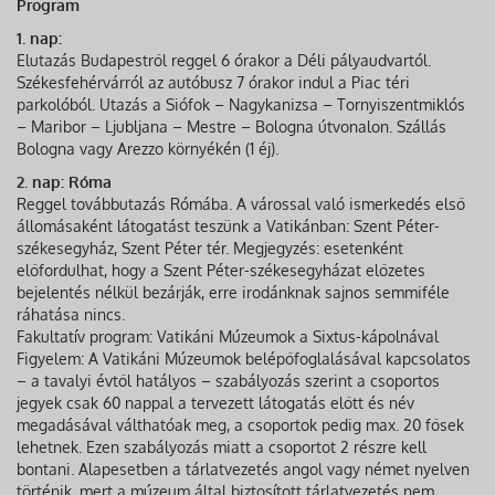
Program
1. nap:
Elutazás Budapestről reggel 6 órakor a Déli pályaudvartól.
Székesfehérvárról az autóbusz 7 órakor indul a Piac téri
parkolóból. Utazás a Siófok – Nagykanizsa – Tornyiszentmiklós
– Maribor – Ljubljana – Mestre – Bologna útvonalon. Szállás
Bologna vagy Arezzo környékén (1 éj).
2. nap: Róma
Reggel továbbutazás Rómába. A várossal való ismerkedés első
állomásaként látogatást teszünk a Vatikánban: Szent Péter-
székesegyház, Szent Péter tér. Megjegyzés: esetenként
előfordulhat, hogy a Szent Péter-székesegyházat előzetes
bejelentés nélkül bezárják, erre irodánknak sajnos semmiféle
ráhatása nincs.
Fakultatív program: Vatikáni Múzeumok a Sixtus-kápolnával
Figyelem: A Vatikáni Múzeumok belépőfoglalásával kapcsolatos
– a tavalyi évtől hatályos – szabályozás szerint a csoportos
jegyek csak 60 nappal a tervezett látogatás előtt és név
megadásával válthatóak meg, a csoportok pedig max. 20 fősek
lehetnek. Ezen szabályozás miatt a csoportot 2 részre kell
bontani. Alapesetben a tárlatvezetés angol vagy német nyelven
történik, mert a múzeum által biztosított tárlatvezetés nem