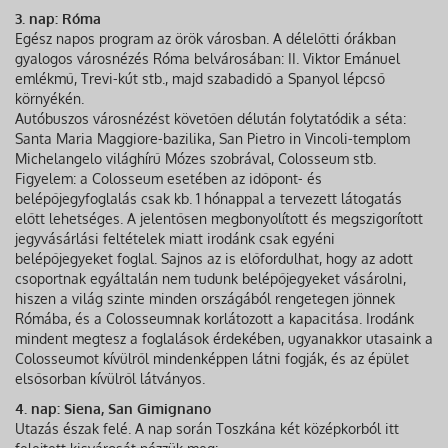
3. nap: Róma
Egész napos program az örök városban. A délelőtti órákban
gyalogos városnézés Róma belvárosában: II. Viktor Emánuel
emlékmű, Trevi-kút stb., majd szabadidő a Spanyol lépcső
környékén.
Autóbuszos városnézést követően délután folytatódik a séta:
Santa Maria Maggiore-bazilika, San Pietro in Vincoli-templom
Michelangelo világhírű Mózes szobrával, Colosseum stb.
Figyelem: a Colosseum esetében az időpont- és
belépőjegyfoglalás csak kb. 1 hónappal a tervezett látogatás
előtt lehetséges. A jelentősen megbonyolított és megszigorított
jegyvásárlási feltételek miatt irodánk csak egyéni
belépőjegyeket foglal. Sajnos az is előfordulhat, hogy az adott
csoportnak egyáltalán nem tudunk belépőjegyeket vásárolni,
hiszen a világ szinte minden országából rengetegen jönnek
Rómába, és a Colosseumnak korlátozott a kapacitása. Irodánk
mindent megtesz a foglalások érdekében, ugyanakkor utasaink a
Colosseumot kívülről mindenképpen látni fogják, és az épület
elsősorban kívülről látványos.
4. nap: Siena, San Gimignano
Utazás észak felé. A nap során Toszkána két középkorból itt