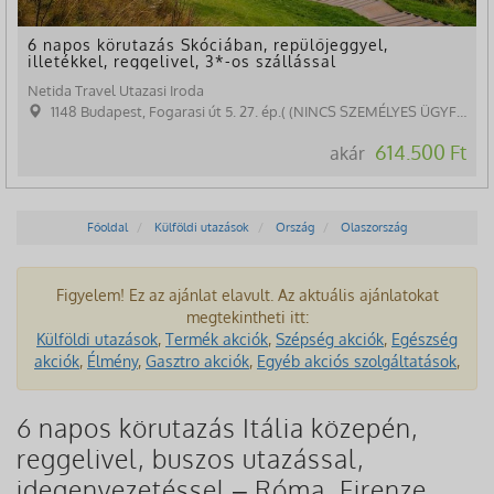
6 napos körutazás Skóciában, repülőjeggyel,
illetékkel, reggelivel, 3*-os szállással
Netida Travel Utazasi Iroda
1148 Budapest, Fogarasi út 5. 27. ép.( (NINCS SZEMÉLYES ÜGYFÉLFOGADÁS)
614.500 Ft
akár
Főoldal
Külföldi utazások
Ország
Olaszország
Figyelem! Ez az ajánlat elavult. Az aktuális ajánlatokat
megtekintheti itt:
Külföldi utazások
,
Termék akciók
,
Szépség akciók
,
Egészség
akciók
,
Élmény
,
Gasztro akciók
,
Egyéb akciós szolgáltatások
,
6 napos körutazás Itália közepén,
reggelivel, buszos utazással,
idegenvezetéssel – Róma, Firenze,