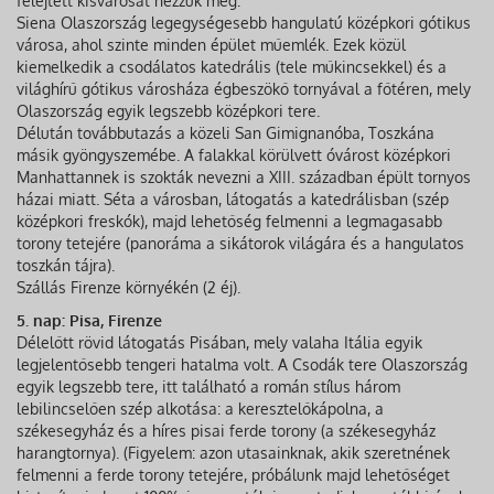
felejtett kisvárosát nézzük meg:
Siena Olaszország legegységesebb hangulatú középkori gótikus
városa, ahol szinte minden épület műemlék. Ezek közül
kiemelkedik a csodálatos katedrális (tele műkincsekkel) és a
világhírű gótikus városháza égbeszökő tornyával a főtéren, mely
Olaszország egyik legszebb középkori tere.
Délután továbbutazás a közeli San Gimignanóba, Toszkána
másik gyöngyszemébe. A falakkal körülvett óvárost középkori
Manhattannek is szokták nevezni a XIII. században épült tornyos
házai miatt. Séta a városban, látogatás a katedrálisban (szép
középkori freskók), majd lehetőség felmenni a legmagasabb
torony tetejére (panoráma a sikátorok világára és a hangulatos
toszkán tájra).
Szállás Firenze környékén (2 éj).
5. nap: Pisa, Firenze
Délelőtt rövid látogatás Pisában, mely valaha Itália egyik
legjelentősebb tengeri hatalma volt. A Csodák tere Olaszország
egyik legszebb tere, itt található a román stílus három
lebilincselően szép alkotása: a keresztelőkápolna, a
székesegyház és a híres pisai ferde torony (a székesegyház
harangtornya). (Figyelem: azon utasainknak, akik szeretnének
felmenni a ferde torony tetejére, próbálunk majd lehetőséget