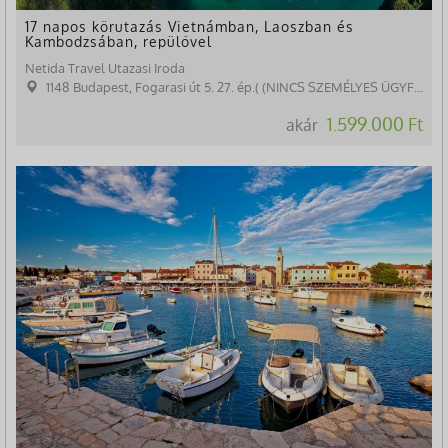
17 napos körutazás Vietnámban, Laoszban és
Kambodzsában, repülővel
Netida Travel Utazasi Iroda
1148 Budapest, Fogarasi út 5. 27. ép.( (NINCS SZEMÉLYES ÜGYFÉLFOGADÁS)
1.599.000 Ft
akár