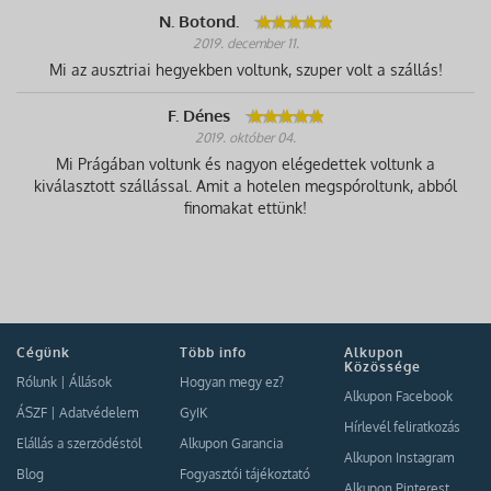
N. Botond.
2019. december 11.
Mi az ausztriai hegyekben voltunk, szuper volt a szállás!
F. Dénes
2019. október 04.
Mi Prágában voltunk és nagyon elégedettek voltunk a
kiválasztott szállással. Amit a hotelen megspóroltunk, abból
finomakat ettünk!
Cégünk
Több info
Alkupon
Közössége
Rólunk
|
Állások
Hogyan megy ez?
Alkupon Facebook
ÁSZF
|
Adatvédelem
GyIK
Hírlevél feliratkozás
Elállás a szerződéstől
Alkupon Garancia
Alkupon Instagram
Blog
Fogyasztói tájékoztató
Alkupon Pinterest