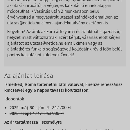
az utazási irodától, a végleges kalkuláció ennek alapján
módosulhat. • Vásárlás után 2 munkanapon belül
érvényesítsd a megvásárolt utazási szándékod emailben az
utazas@netida.hu címen, ajándékutalvány esetében is.
Figyelem! Az árak az Euró árfolyama és az aktuális gazdasági
helyzet miatt változhatnak. Ezért kérjük, vásárlás előtt kérjen
ajánlatot az utazas@netida.hu email címen vagy az
ajánlatkérés funkció segítségével! Kollégáink rövid időn belül
pontos kalkulációt küldenek Önnek!
Az ajánlat leírása
Ismerkedj Róma történelmi látnivalóival, Firenze reneszánsz
kincseivel egy 6 napos tavaszi körutazáson!
Időpontok
2025. máj. 30 - jún. 4.:
242.700 Ft
2025. szept. 12-17.:
253.900 Ft
Az ár tartalmazza 1 személyre