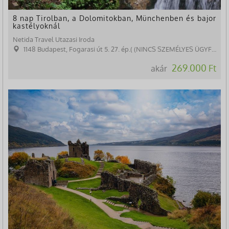
8 nap Tirolban, a Dolomitokban, Münchenben és bajor
kastélyoknál
Netida Travel Utazasi Iroda
1148 Budapest, Fogarasi út 5. 27. ép.( (NINCS SZEMÉLYES ÜGYFÉLFOGADÁS)
269.000 Ft
akár