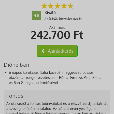
Kiváló
4.8
A vásárlók értékelése alapján!
Akár már:
242.700
Ft
Ajánlatkérés
Dióhéjban
6 napos körutazás Itália közepén, reggelivel, buszos
utazással, idegenvezetéssel – Róma, Firenze, Pisa, Siena
és San Gimignano érintésével
Fontos
Az utazásról a fontos tudnivalókat és a részvételi díj tartalmát
a szöveg leírásában találod. Az ajánlat érvényessége a
szabad helyektől függ • Egyéni igény kapcsán kérj árajánlatot