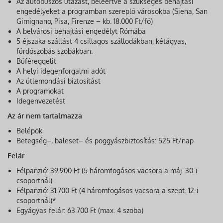
Az autóbuszos utazást, beleértve a szükséges behajtási
engedélyeket a programban szereplő városokba (Siena, San
Gimignano, Pisa, Firenze – kb. 18.000 Ft/fő)
A belvárosi behajtási engedélyt Rómába
5 éjszaka szállást 4 csillagos szállodákban, kétágyas,
fürdőszobás szobákban.
Büféreggelit
A helyi idegenforgalmi adót
Az útlemondási biztosítást
A programokat
Idegenvezetést
Az ár nem tartalmazza
Belépők
Betegség–, baleset– és poggyászbiztosítás: 525 Ft/nap
Felár
Félpanzió: 39.900 Ft (5 háromfogásos vacsora a máj. 30-i
csoportnál)
Félpanzió: 31.700 Ft (4 háromfogásos vacsora a szept. 12-i
csoportnál)*
Egyágyas felár: 63.700 Ft (max. 4 szoba)