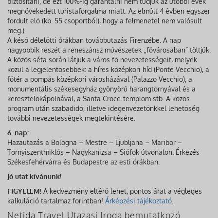
biztosítani, de ezt 100%-ig garantálni nem tudjuk az utóbbi évek
megnövekedett turistaforgalma miatt. Az elmúlt 4 évben egyszer
fordult elő (kb. 55 csoportból), hogy a felmenetel nem valósult
meg.)
A késő délelőtti órákban továbbutazás Firenzébe. A nap
nagyobbik részét a reneszánsz művészetek „fővárosában” töltjük.
A közös séta során látjuk a város fő nevezetességeit, melyek
közül a legjelentősebbek: a híres középkori híd (Ponte Vecchio), a
főtér a pompás középkori városházával (Palazzo Vecchio), a
monumentális székesegyház gyönyörű harangtornyával és a
keresztelőkápolnával, a Santa Croce-templom stb. A közös
program után szabadidő, illetve idegenvezetőnkkel lehetőség
további nevezetességek megtekintésére.
6. nap:
Hazautazás a Bologna – Mestre – Ljubljana – Maribor –
Tornyiszentmiklós – Nagykanizsa – Siófok útvonalon. Érkezés
Székesfehérvárra és Budapestre az esti órákban.
Jó utat kívánunk!
FIGYELEM!
A kedvezmény eltérő lehet, pontos árat a végleges
kalkuláció tartalmaz forintban!
Árképzési tájékoztató
.
Netida Travel Utazasi Iroda bemutatkozó