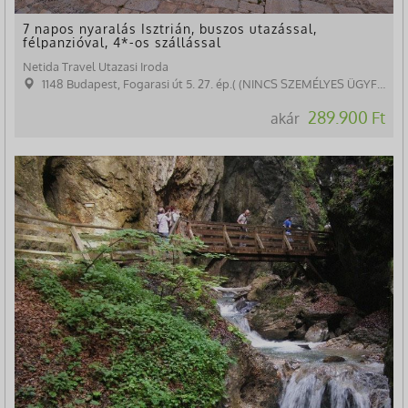
7 napos nyaralás Isztrián, buszos utazással,
félpanzióval, 4*-os szállással
Netida Travel Utazasi Iroda
1148 Budapest, Fogarasi út 5. 27. ép.( (NINCS SZEMÉLYES ÜGYFÉLFOGADÁS)
289.900 Ft
akár