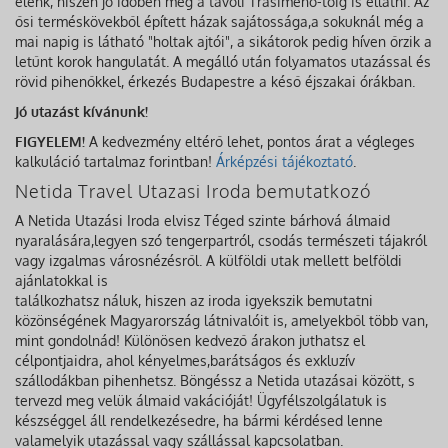
elénk, hiszen jó időben még a távoli Trasimeno-tóig is ellátni. Az
ősi terméskövekből épített házak sajátossága,a sokuknál még a
mai napig is látható "holtak ajtói", a sikátorok pedig híven őrzik a
letűnt korok hangulatát. A megálló után folyamatos utazással és
rövid pihenőkkel, érkezés Budapestre a késő éjszakai órákban.
Jó utazást kívánunk!
FIGYELEM!
A kedvezmény eltérő lehet, pontos árat a végleges
kalkuláció tartalmaz forintban!
Árképzési tájékoztató
.
Netida Travel Utazasi Iroda bemutatkozó
A Netida Utazási Iroda elvisz Téged szinte bárhová álmaid
nyaralására,legyen szó tengerpartról, csodás természeti tájakról
vagy izgalmas városnézésről. A külföldi utak mellett belföldi
ajánlatokkal is
találkozhatsz náluk, hiszen az iroda igyekszik bemutatni
közönségének Magyarország látnivalóit is, amelyekből több van,
mint gondolnád! Különösen kedvező árakon juthatsz el
célpontjaidra, ahol kényelmes,barátságos és exkluzív
szállodákban pihenhetsz. Böngéssz a Netida utazásai között, s
tervezd meg velük álmaid vakációját! Ügyfélszolgálatuk is
készséggel áll rendelkezésedre, ha bármi kérdésed lenne
valamelyik utazással vagy szállással kapcsolatban.