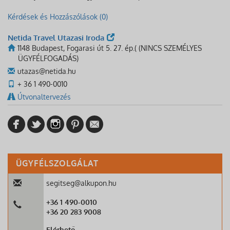
Kérdések és Hozzászólások (0)
Netida Travel Utazasi Iroda
1148 Budapest, Fogarasi út 5. 27. ép.( (NINCS SZEMÉLYES
ÜGYFÉLFOGADÁS)
utazas@netida.hu
+ 36 1 490-0010
Útvonaltervezés
ÜGYFÉLSZOLGÁLAT
segitseg@alkupon.hu
+36 1 490-0010
+36 20 283 9008
Elérhető