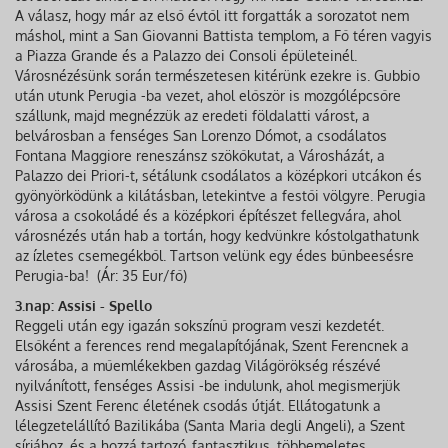
A válasz, hogy már az első évtől itt forgatták a sorozatot nem
máshol, mint a San Giovanni Battista templom, a Fő téren vagyis
a Piazza Grande és a Palazzo dei Consoli épületeinél.
Városnézésünk során természetesen kitérünk ezekre is. Gubbio
után utunk Perugia -ba vezet, ahol először is mozgólépcsőre
szállunk, majd megnézzük az eredeti földalatti várost, a
belvárosban a fenséges San Lorenzo Dómot, a csodálatos
Fontana Maggiore reneszánsz szökőkutat, a Városházát, a
Palazzo dei Priori-t, sétálunk csodálatos a középkori utcákon és
gyönyörködünk a kilátásban, letekintve a festői völgyre. Perugia
városa a csokoládé és a középkori építészet fellegvára, ahol
városnézés után hab a tortán, hogy kedvünkre kóstolgathatunk
az ízletes csemegékből. Tartson velünk egy édes bűnbeesésre
Perugia-ba! (Ár: 35 Eur/fő)
3.nap: Assisi - Spello
Reggeli után egy igazán sokszínű program veszi kezdetét.
Elsőként a ferences rend megalapítójának, Szent Ferencnek a
városába, a műemlékekben gazdag Világörökség részévé
nyilvánított, fenséges Assisi -be indulunk, ahol megismerjük
Assisi Szent Ferenc életének csodás útját. Ellátogatunk a
lélegzetelállító Bazilikába (Santa Maria degli Angeli), a Szent
sírjához, és a hozzá tartozó, fantasztikus, többemeletes