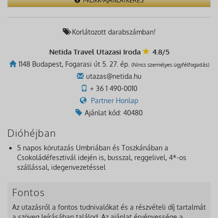
1-KLIKK-AJÁNLATKÉRÉS
Korlátozott darabszámban!
Netida Travel Utazasi Iroda
4.8/5
1148 Budapest, Fogarasi út 5. 27. ép.
(Nincs személyes ügyfélfogadás)
utazas@netida.hu
+ 36 1 490-0010
Partner Honlap
Ajánlat kód: 40480
Dióhéjban
5 napos körutazás Umbriában és Toszkánában a
Csokoládéfesztivál idején is, busszal, reggelivel, 4*-os
szállással, idegenvezetéssel
Fontos
Az utazásról a fontos tudnivalókat és a részvételi díj tartalmát
a szöveg leírásában találod. Az ajánlat érvényessége a