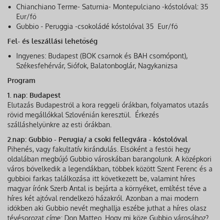
Chianchiano Terme- Saturnia- Montepulciano -kóstolóval: 35
Eur/fő
Gubbio - Peruggia -csokoládé kóstolóval 35 Eur/fő
Fel- és leszállási lehetőség
Ingyenes: Budapest (BOK csarnok és BAH csomópont),
Székesfehérvár, Siófok, Balatonboglár, Nagykanizsa
Program
1. nap: Budapest
Elutazás Budapestről a kora reggeli órákban, folyamatos utazás
rövid megállókkal Szlovénián keresztül. Érkezés
szálláshelyünkre az esti órákban.
2.nap: Gubbio - Perugia/ a csoki fellegvára - kóstolóval
Pihenés, vagy fakultatív kirándulás. Elsőként a festői hegy
oldalában megbújó Gubbio városkában barangolunk. A középkori
város bővelkedik a legendákban, többek között Szent Ferenc és a
gubbioi farkas találkozása itt következett be, valamint híres
magyar írónk Szerb Antal is bejárta a környéket, említést téve a
híres két ajtóval rendelkező házakról. Azonban a mai modern
időkben aki Gubbio nevét meghallja eszébe juthat a híres olasz
tévésorozat címe: Don Matteo. Hogy mi köze Gubbio városához?