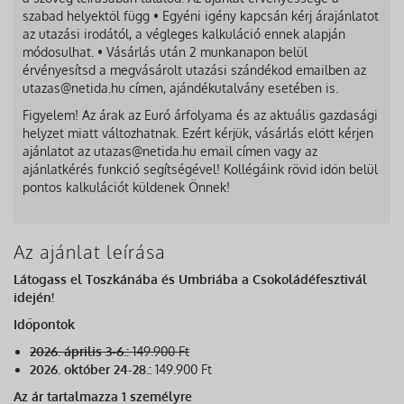
szabad helyektől függ • Egyéni igény kapcsán kérj árajánlatot
az utazási irodától, a végleges kalkuláció ennek alapján
módosulhat. • Vásárlás után 2 munkanapon belül
érvényesítsd a megvásárolt utazási szándékod emailben az
utazas@netida.hu címen, ajándékutalvány esetében is.
Figyelem! Az árak az Euró árfolyama és az aktuális gazdasági
helyzet miatt változhatnak. Ezért kérjük, vásárlás előtt kérjen
ajánlatot az utazas@netida.hu email címen vagy az
ajánlatkérés funkció segítségével! Kollégáink rövid időn belül
pontos kalkulációt küldenek Önnek!
Az ajánlat leírása
Látogass el Toszkánába és Umbriába a Csokoládéfesztivál
idején!
Időpontok
2026. április 3-6.:
149.900 Ft
2026. október 24-28.:
149.900 Ft
Az ár tartalmazza 1 személyre