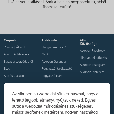
kiválasztott szállással. Amit a hotelen megspóroltunk, abból
finomakat ettünk!
Cégünk
Több info
Alkupon
Közössége
Rólunk
|
Állások
Hogyan megy ez?
Alkupon Facebook
ÁSZF
|
Adatvédelem
GyIK
Hírlevél feliratkozás
Elállás a szerződéstől
Alkupon Garancia
Alkupon Instagram
Blog
Fogyasztói tájékoztató
Alkupon Pinterest
Akciós utazások
Fogyasztó Barát
Kapcsolat
Együttműködés
Az Alkupon.hu weboldal sütiket használ, hogy a
Kapcsolat
lehető legjobb élményt nyújtsuk neked. Egyes
sütik a weboldal működéséhez szükségesek,
Ajánlj nekünk!
mások segítenek megérteni, hogyan használod
Partner Belépés