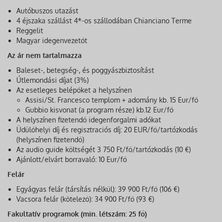
Autóbuszos utazást
4 éjszaka szállást 4*-os szállodában Chianciano Terme
Reggelit
Magyar idegenvezetőt
Az ár nem tartalmazza
Baleset-, betegség-, és poggyászbiztosítást
Útlemondási díjat (3%)
Az esetleges belépőket a helyszínen
Assisi/St. Francesco templom + adomány kb. 15 Eur/fő
Gubbio kisvonat (a program része) kb.12 Eur/fő
A helyszínen fizetendő idegenforgalmi adókat
Üdülőhelyi díj és regisztraciós díj: 20 EUR/fő/tartózkodás
(helyszínen fizetendő)
Az audio guide költségét 3 750 Ft/fő/tartózkodás (10 €)
Ajánlott/elvárt borravaló: 10 Eur/fő
Felár
Egyágyas felár (társítás nélkül): 39 900 Ft/fő (106 €)
Vacsora felár (kötelező): 34 900 Ft/fő (93 €)
Fakultatív programok (min. létszám: 25 fő)