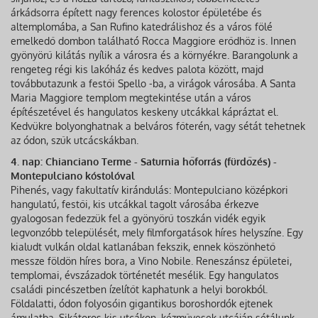
árkádsorra épített nagy ferences kolostor épületébe és
altemplomába, a San Rufino katedrálishoz és a város fölé
emelkedő dombon található Rocca Maggiore erődhöz is. Innen
gyönyörű kilátás nyílik a városra és a környékre. Barangolunk a
rengeteg régi kis lakóház és kedves palota között, majd
továbbutazunk a festői Spello -ba, a virágok városába. A Santa
Maria Maggiore templom megtekintése után a város
építészetével és hangulatos keskeny utcákkal kápráztat el.
Kedvükre bolyonghatnak a belváros főterén, vagy sétát tehetnek
az ódon, szűk utcácskákban.
4. nap: Chianciano Terme - Saturnia hőforrás (fürdőzés) -
Montepulciano kóstolóval
Pihenés, vagy fakultatív kirándulás: Montepulciano középkori
hangulatú, festői, kis utcákkal tagolt városába érkezve
gyalogosan fedezzük fel a gyönyörű toszkán vidék egyik
legvonzóbb települését, mely filmforgatások híres helyszíne. Egy
kialudt vulkán oldal katlanában fekszik, ennek köszönhető
messze földön híres bora, a Vino Nobile. Reneszánsz épületei,
templomai, évszázadok történetét mesélik. Egy hangulatos
családi pincészetben ízelítőt kaphatunk a helyi borokból.
Földalatti, ódon folyosóin gigantikus boroshordók ejtenek
ámulatba. Sikátoros kis utcákon, kézművesek utcáján sétálunk