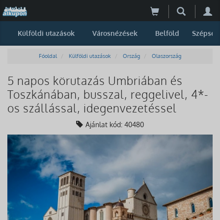
Külföldi utazások
Városnézések
Belföld
Szépség
Főoldal
Külföldi utazások
Ország
Olaszország
5 napos körutazás Umbriában és
Toszkánában, busszal, reggelivel, 4*-
os szállással, idegenvezetéssel
Ajánlat kód: 40480