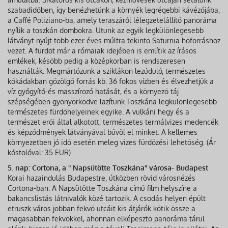
szabadidőben, így benézhetünk a környék legrégebbi kávézójába,
a Caffé Poliziano-ba, amely teraszáról lélegzetelállító panoráma
nyílik a toszkán dombokra. Utunk az egyik legkülönlegesebb
látványt nyújt több ezer éves múltra tekintő Saturnia hőforráshoz
vezet. A fürdőt már a rómaiak idejében is említik az írásos
emlékek, később pedig a középkorban is rendszeresen
használták. Megmártózunk a sziklákon lezúduló, természetes
kőkádakban gőzölgő forrás kb. 36 fokos vízben és élvezhetjük a
víz gyógyító-és masszírozó hatását, és a környező táj
szépségében gyönyörködve lazítunk.Toszkána legkülönlegesebb
természetes fürdőhelyeinek egyike. A vulkáni hegy és a
természet erői által alkotott, természetes termálvizes medencék
és képződmények látványával bűvöl el minket. A kellemes
környezetben jó idő esetén meleg vizes fürdőzési lehetőség. (Ár
kóstolóval: 35 EUR)
5. nap: Cortona, a " Napsütötte Toszkána" városa- Budapest
Korai hazaindulás Budapestre, útközben rövid városnézés
Cortona-ban. A Napsütötte Toszkána című film helyszíne a
bakancslistás látnivalók közé tartozik. A csodás helyen épült
etruszk város jobban fekvő utcáit kis átjárók kötik össze a
magasabban fekvőkkel, ahonnan elképesztő panoráma tárul