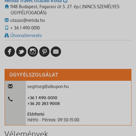
Netida Travel Utazasi Iroda
1148 Budapest, Fogarasi út 5. 27. ép.( (NINCS SZEMÉLYES
ÜGYFÉLFOGADÁS)
utazas@netida.hu
+ 36 1 490-0010
Útvonaltervezés
ÜGYFÉLSZOLGÁLAT
segitseg@alkupon.hu
+36 1 490-0010
+36 20 283 9008
Elérhető
Hétfő - Péntek: 09:30-15:00
Vélemények