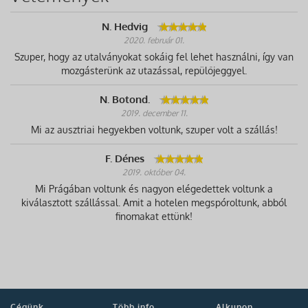
N. Hedvig
2020. február 01.
Szuper, hogy az utalványokat sokáig fel lehet használni, így van
mozgásterünk az utazással, repülőjeggyel.
N. Botond.
2019. december 11.
Mi az ausztriai hegyekben voltunk, szuper volt a szállás!
F. Dénes
2019. október 04.
Mi Prágában voltunk és nagyon elégedettek voltunk a
kiválasztott szállással. Amit a hotelen megspóroltunk, abból
finomakat ettünk!
Cégünk
Több info
Alkupon