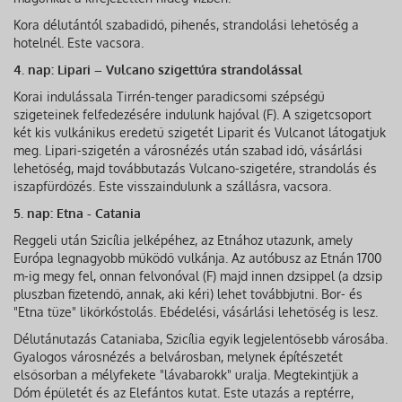
Kora délutántól szabadidő, pihenés, strandolási lehetőség a
hotelnél. Este vacsora.
4. nap: Lipari – Vulcano szigettúra strandolással
Korai indulássala Tirrén-tenger paradicsomi szépségű
szigeteinek felfedezésére indulunk hajóval (F). A szigetcsoport
két kis vulkánikus eredetű szigetét Liparit és Vulcanot látogatjuk
meg. Lipari-szigetén a városnézés után szabad idő, vásárlási
lehetőség, majd továbbutazás Vulcano-szigetére, strandolás és
iszapfürdőzés. Este visszaindulunk a szállásra, vacsora.
5. nap: Etna - Catania
Reggeli után Szicília jelképéhez, az Etnához utazunk, amely
Európa legnagyobb működő vulkánja. Az autóbusz az Etnán 1700
m-ig megy fel, onnan felvonóval (F) majd innen dzsippel (a dzsip
pluszban fizetendő, annak, aki kéri) lehet továbbjutni. Bor- és
"Etna tüze" likőrkóstolás. Ebédelési, vásárlási lehetőség is lesz.
Délutánutazás Cataniaba, Szicília egyik legjelentősebb városába.
Gyalogos városnézés a belvárosban, melynek építészetét
elsősorban a mélyfekete "lávabarokk" uralja. Megtekintjük a
Dóm épületét és az Elefántos kutat. Este utazás a reptérre,