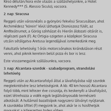
Késő délután/kora este utazás a szálláshelyünkre, a Hotel
Kennedy*** (S. Alessio Siculo), vacsora.
2. nap: Siracusa
Reggeli után városnézés a gyönyörű fekvésű Siracusában, ahol
Archimédesz "körein" kívül láthatjuk Dionüszosz fülét, az
Amfiteátrumot, a Görög színházat és Hierón áldozati oltárát is,
régészeti park (F). Az Ortigia-szigeten a középkori Siracusa
utcáin sétálgatva Aretusa legendájával ismerkedünk meg.
Fakultatív lehetőség: 1 órás motorcsónakos kiránduláson részt
venni, ahol piknik keretein belül pizza és bor is lesz.
Este visszamegyünk szállásunkra, vacsora.
3. nap: Alcantara-szurdok - szabadprogram, strandolási
lehetőség
Reggeli után az Alcantarafolyó által a lávafolyásba vájt szurdok
megtekintésére lesz lehetőségünk. A kb. 40 km hosszú Alcantara
folyó több, mint kétezer éve csiszolja, és keskenyíti a lávafolyást,
ezzel létrehozza a vidék egyik leglátványosabb természeti
alkotását. A hullámzó bazaltsípok nagyszerű látványt nyújtanak.
A szurdokba lifttel (F) megyünk le, ahol akár le is hűsíthetjük
magunkat a kifejezetten hideg vízben.