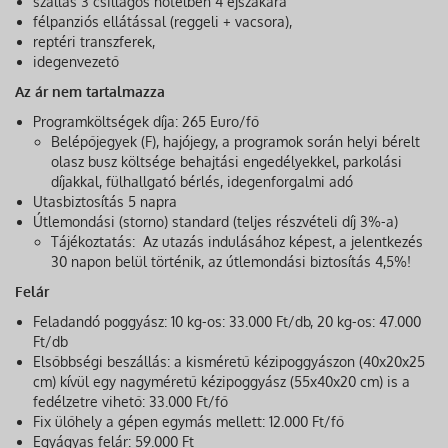
szállás 3 csillagos hotelben 4 éjszakára
félpanziós ellátással (reggeli + vacsora),
reptéri transzferek,
idegenvezető
Az ár nem tartalmazza
Programköltségek díja: 265 Euro/fő
Belépőjegyek (F), hajójegy, a programok során helyi bérelt
olasz busz költsége behajtási engedélyekkel, parkolási
díjakkal, fülhallgató bérlés, idegenforgalmi adó
Utasbiztosítás 5 napra
Útlemondási (storno) standard (teljes részvételi díj 3%-a)
Tájékoztatás: Az utazás indulásához képest, a jelentkezés
30 napon belül történik, az útlemondási biztosítás 4,5%!
Felár
Feladandó poggyász: 10 kg-os: 33.000 Ft/db, 20 kg-os: 47.000
Ft/db
Elsőbbségi beszállás: a kisméretű kézipoggyászon (40x20x25
cm) kívül egy nagyméretű kézipoggyász (55x40x20 cm) is a
fedélzetre vihető: 33.000 Ft/fő
Fix ülőhely a gépen egymás mellett: 12.000 Ft/fő
Egyágyas felár: 59.000 Ft