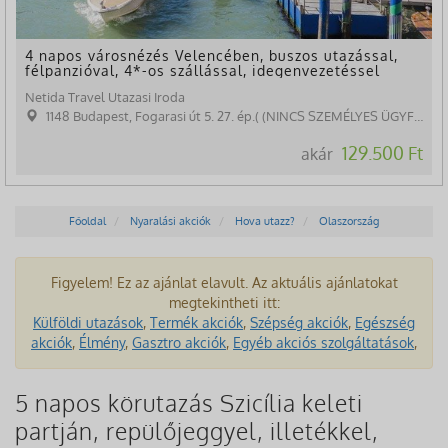
4 napos városnézés Velencében, buszos utazással,
félpanzióval, 4*-os szállással, idegenvezetéssel
Netida Travel Utazasi Iroda
1148 Budapest, Fogarasi út 5. 27. ép.( (NINCS SZEMÉLYES ÜGYFÉLFOGADÁS)
129.500 Ft
akár
Főoldal
Nyaralási akciók
Hova utazz?
Olaszország
Figyelem! Ez az ajánlat elavult. Az aktuális ajánlatokat
megtekintheti itt:
Külföldi utazások
,
Termék akciók
,
Szépség akciók
,
Egészség
akciók
,
Élmény
,
Gasztro akciók
,
Egyéb akciós szolgáltatások
,
5 napos körutazás Szicília keleti
partján, repülőjeggyel, illetékkel,