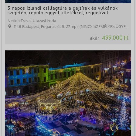
5 napos izlandi csillagtúra a gejzírek és vulkánok
szigetén, repülőjeggyel, illetékkel, reggelivel
Netida Travel Utazasi Iroda
1148 Budapest, Fogarasi út 5. 27. ép.( (NINCS SZEMÉLYES ÜGYFÉLFOGADÁS)
499.000 Ft
akár