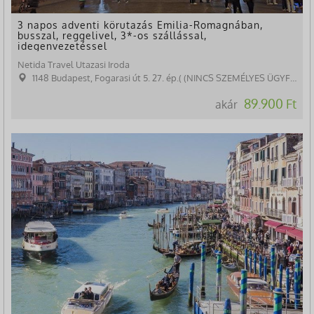
3 napos adventi körutazás Emilia-Romagnában,
busszal, reggelivel, 3*-os szállással,
idegenvezetéssel
Netida Travel Utazasi Iroda
1148 Budapest, Fogarasi út 5. 27. ép.( (NINCS SZEMÉLYES ÜGYFÉLFOGADÁS)
89.900 Ft
akár