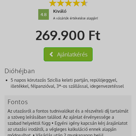
Kiváló
4.8
A vásárlók értékelése alapján!
269.900
Ft
Ajánlatkérés
Dióhéjban
5 napos körutazás Szicília keleti partján, repülőjeggyel,
illetékkel, félpanzióval, 3*-os szállással, idegenvezetéssel
Fontos
Az utazásról a fontos tudnivalókat és a részvételi díj tartalmát
a szöveg leírásában találod. Az ajánlat érvényessége a
szabad helyektől függ • Egyéni igény kapcsán kérj árajánlatot
az utazási irodától, a végleges kalkuláció ennek alapján
módosulhat. • Vásárlás után 2 munkanapon belül