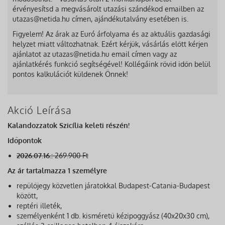
érvényesítsd a megvásárolt utazási szándékod emailben az
utazas@netida.hu címen, ajándékutalvány esetében is.
Figyelem! Az árak az Euró árfolyama és az aktuális gazdasági
helyzet miatt változhatnak. Ezért kérjük, vásárlás előtt kérjen
ajánlatot az utazas@netida.hu email címen vagy az
ajánlatkérés funkció segítségével! Kollégáink rövid időn belül
pontos kalkulációt küldenek Önnek!
Akció Leírása
Kalandozzatok Szicília keleti részén!
Időpontok
2026.07.16.:
269.900 Ft
Az ár tartalmazza 1 személyre
repülőjegy közvetlen járatokkal Budapest-Catania-Budapest
között,
reptéri illeték,
személyenként 1 db. kisméretű kézipoggyász (40x20x30 cm),