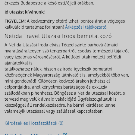
érkezés Budapestre a késő esti/éjjeli órákban.
Jó utazást kívánunk!
FIGYELEM!
A kedvezmény eltérő lehet, pontos árat a végleges
kalkuláció tartalmaz forintban!
Árképzési tájékoztató
.
Netida Travel Utazasi Iroda bemutatkozó
A Netida Utazási Iroda elvisz Téged szinte bárhová álmaid
nyaralására,legyen szó tengerpartról, csodás természeti tájakról
vagy izgalmas városnézésről. A külföldi utak mellett belföldi
ajánlatokkal is
találkozhatsz náluk, hiszen az iroda igyekszik bemutatni
közönségének Magyarország látnivalóit is, amelyekből több van,
mint gondolnád! Különösen kedvező árakon juthatsz el
célpontjaidra, ahol kényelmes,barátságos és exkluzív
szállodákban pihenhetsz. Böngéssz a Netida utazásai között, s
tervezd meg velük álmaid vakációját! Ügyfélszolgálatuk is
készséggel áll rendelkezésedre, ha bármi kérdésed lenne
valamelyik utazással vagy szállással kapcsolatban.
Kérdések és Hozzászólások (0)