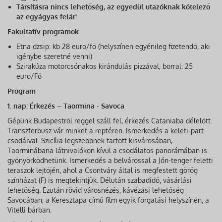
Társításra nincs lehetőség, az egyedül utazóknak kötelező
az egyágyas felár!
Fakultatív programok
Etna dzsip: kb 28 euro/fő (helyszínen egyénileg fizetendő, aki
igénybe szeretné venni)
Szirakúza motorcsónakos kirándulás pizzával, borral: 25
euro/Fő
Program
1. nap: Érkezés – Taormina - Savoca
Gépünk Budapestről reggel száll fel, érkezés Cataniaba délelőtt.
Transzferbusz vár minket a reptéren. Ismerkedés a keleti-part
csodáival. Szicília legszebbnek tartott kisvárosában,
Taorminábana látnivalókon kívül a csodálatos panorámában is
gyönyörködhetünk. Ismerkedés a belvárossal a Jón-tenger feletti
teraszok lejtőjén, ahol a Csontváry által is megfestett görög
színházat (F) is megtekintjük. Délután szabadidő, vásárlási
lehetőség. Ezután rövid városnézés, kávézási lehetőség
Savocában, a Keresztapa című film egyik forgatási helyszínén, a
Vitelli bárban.