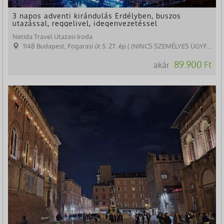
3 napos adventi kirándulás Erdélyben, buszos
utazással, reggelivel, idegenvezetéssel
Netida Travel Utazasi Iroda
1148 Budapest, Fogarasi út 5. 27. ép.( (NINCS SZEMÉLYES ÜGYFÉLFOGADÁS)
89.900 Ft
akár