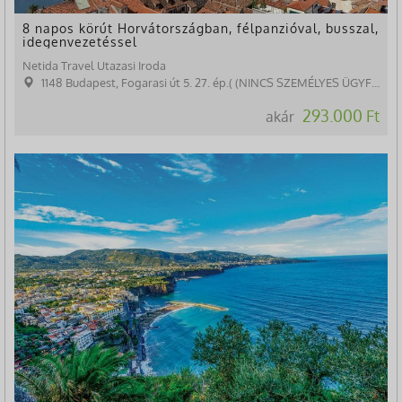
8 napos körút Horvátországban, félpanzióval, busszal,
idegenvezetéssel
Netida Travel Utazasi Iroda
1148 Budapest, Fogarasi út 5. 27. ép.( (NINCS SZEMÉLYES ÜGYFÉLFOGADÁS)
293.000 Ft
akár