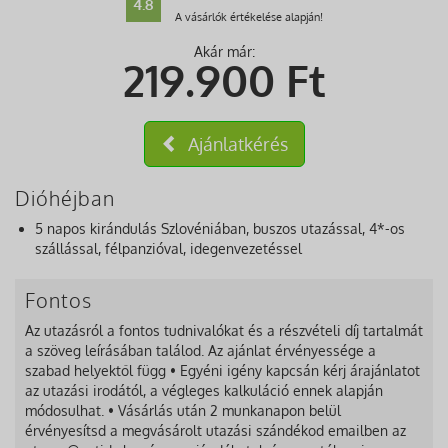
4.8
A vásárlók értékelése alapján!
Akár már:
219.900
Ft
Ajánlatkérés
Dióhéjban
5 napos kirándulás Szlovéniában, buszos utazással, 4*-os
szállással, félpanzióval, idegenvezetéssel
Fontos
Az utazásról a fontos tudnivalókat és a részvételi díj tartalmát
a szöveg leírásában találod. Az ajánlat érvényessége a
szabad helyektől függ • Egyéni igény kapcsán kérj árajánlatot
az utazási irodától, a végleges kalkuláció ennek alapján
módosulhat. • Vásárlás után 2 munkanapon belül
érvényesítsd a megvásárolt utazási szándékod emailben az