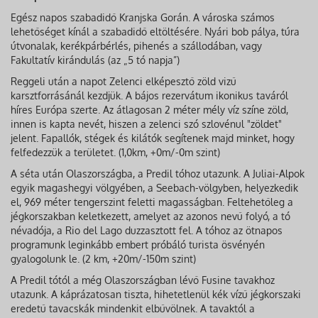
Egész napos szabadidő Kranjska Gorán. A városka számos
lehetőséget kínál a szabadidő eltöltésére. Nyári bob pálya, túra
útvonalak, kerékpárbérlés, pihenés a szállodában, vagy
Fakultatív kirándulás (az „5 tó napja”)
Reggeli után a napot Zelenci elképesztő zöld vizű
karsztforrásánál kezdjük. A bájos rezervátum ikonikus taváról
híres Európa szerte. Az átlagosan 2 méter mély víz színe zöld,
innen is kapta nevét, hiszen a zelenci szó szlovénul "zöldet"
jelent. Fapallók, stégek és kilátók segítenek majd minket, hogy
felfedezzük a területet. (1,0km, +0m/-0m szint)
A séta után Olaszországba, a Predil tóhoz utazunk. A Juliai-Alpok
egyik magashegyi völgyében, a Seebach-völgyben, helyezkedik
el, 969 méter tengerszint feletti magasságban. Feltehetőleg a
jégkorszakban keletkezett, amelyet az azonos nevű folyó, a tó
névadója, a Rio del Lago duzzasztott fel. A tóhoz az ötnapos
programunk leginkább embert próbáló turista ösvényén
gyalogolunk le. (2 km, +20m/-150m szint)
A Predil tótól a még Olaszországban lévő Fusine tavakhoz
utazunk. A káprázatosan tiszta, hihetetlenül kék vízű jégkorszaki
eredetű tavacskák mindenkit elbűvölnek. A tavaktól a