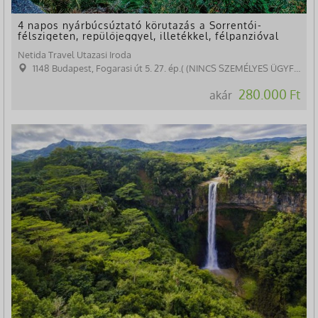
4 napos nyárbúcsúztató körutazás a Sorrentói-
félszigeten, repülőjeggyel, illetékkel, félpanzióval
Netida Travel Utazasi Iroda
1148 Budapest, Fogarasi út 5. 27. ép.( (NINCS SZEMÉLYES ÜGYFÉLFOGADÁS)
280.000 Ft
akár