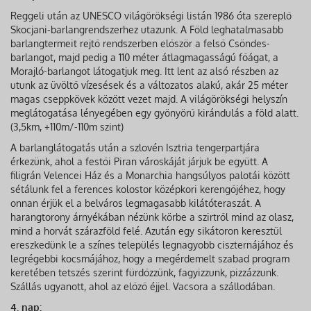
Reggeli után az UNESCO világörökségi listán 1986 óta szereplő
Skocjani-barlangrendszerhez utazunk. A Föld leghatalmasabb
barlangtermeit rejtő rendszerben először a felső Csöndes-
barlangot, majd pedig a 110 méter átlagmagasságú főágat, a
Morajló-barlangot látogatjuk meg. Itt lent az alsó részben az
utunk az üvöltő vízesések és a változatos alakú, akár 25 méter
magas cseppkövek között vezet majd. A világörökségi helyszín
meglátogatása lényegében egy gyönyörű kirándulás a föld alatt.
(3,5km, +110m/-110m szint)
A barlanglátogatás után a szlovén Isztria tengerpartjára
érkezünk, ahol a festői Piran városkáját járjuk be együtt. A
filigrán Velencei Ház és a Monarchia hangsúlyos palotái között
sétálunk fel a ferences kolostor középkori kerengőjéhez, hogy
onnan érjük el a belváros legmagasabb kilátóteraszát. A
harangtorony árnyékában nézünk körbe a szirtről mind az olasz,
mind a horvát szárazföld felé. Azután egy sikátoron keresztül
ereszkedünk le a színes település legnagyobb ciszternájához és
legrégebbi kocsmájához, hogy a megérdemelt szabad program
keretében tetszés szerint fürdőzzünk, fagyizzunk, pizzázzunk.
Szállás ugyanott, ahol az előző éjjel. Vacsora a szállodában.
4. nap: