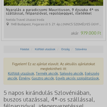
Nyaralás a paradicsomi Mauritiuson, 9 éjszaka 4*-os
szállással, félpanzióval, repülőjeggyel, illetékkel
Netida Travel Utazasi Iroda
1148 Budapest, Fogarasi út 5. 27. ép.( (NINCS SZEMÉLYES ÜGYFÉLFOGADÁS)
979.000 Ft
akár
Főoldal
Külföldi utazások
Ország
Szlovénia
Figyelem! Ez az ajánlat elavult. Az aktuális ajánlatokat
megtekintheti itt:
Külföldi utazások
,
Termék akciók
,
Szépség akciók
,
Egészség
akciók
,
Élmény
,
Gasztro akciók
,
Egyéb akciós szolgáltatások
,
5 napos kirándulás Szlovéniában,
buszos utazással, 4*-os szállással,
félpanzióval, idegenvezetéssel