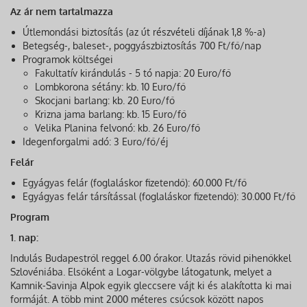
Az ár nem tartalmazza
Útlemondási biztosítás (az út részvételi díjának 1,8 %-a)
Betegség-, baleset-, poggyászbiztosítás 700 Ft/fő/nap
Programok költségei
Fakultatív kirándulás - 5 tó napja: 20 Euro/fő
Lombkorona sétány: kb. 10 Euro/fő
Skocjani barlang: kb. 20 Euro/fő
Krizna jama barlang: kb. 15 Euro/fő
Velika Planina felvonó: kb. 26 Euro/fő
Idegenforgalmi adó: 3 Euro/fő/éj
Felár
Egyágyas felár (foglaláskor fizetendő): 60.000 Ft/fő
Egyágyas felár társítással (foglaláskor fizetendő): 30.000 Ft/fő
Program
1. nap:
Indulás Budapestről reggel 6.00 órakor. Utazás rövid pihenőkkel
Szlovéniába. Elsőként a Logar-völgybe látogatunk, melyet a
Kamnik-Savinja Alpok egyik gleccsere vájt ki és alakította ki mai
formáját. A több mint 2000 méteres csúcsok között napos