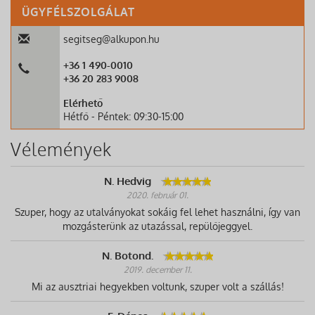
ÜGYFÉLSZOLGÁLAT
segitseg@alkupon.hu
+36 1 490-0010
+36 20 283 9008
Elérhető
Hétfő - Péntek: 09:30-15:00
Vélemények
N. Hedvig
2020. február 01.
Szuper, hogy az utalványokat sokáig fel lehet használni, így van
mozgásterünk az utazással, repülőjeggyel.
N. Botond.
2019. december 11.
Mi az ausztriai hegyekben voltunk, szuper volt a szállás!