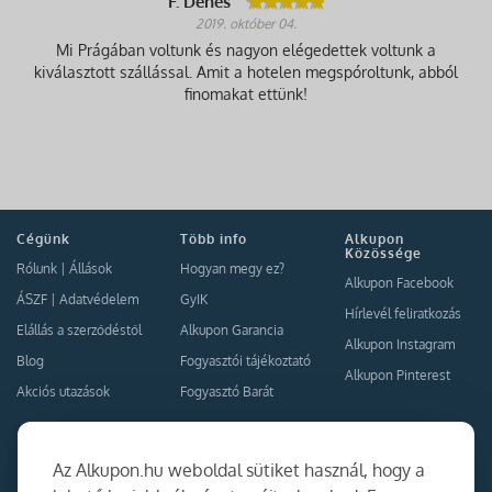
F. Dénes
2019. október 04.
Mi Prágában voltunk és nagyon elégedettek voltunk a
kiválasztott szállással. Amit a hotelen megspóroltunk, abból
finomakat ettünk!
Cégünk
Több info
Alkupon
Közössége
Rólunk
|
Állások
Hogyan megy ez?
Alkupon Facebook
ÁSZF
|
Adatvédelem
GyIK
Hírlevél feliratkozás
Elállás a szerződéstől
Alkupon Garancia
Alkupon Instagram
Blog
Fogyasztói tájékoztató
Alkupon Pinterest
Akciós utazások
Fogyasztó Barát
Kapcsolat
Együttműködés
Az Alkupon.hu weboldal sütiket használ, hogy a
Kapcsolat