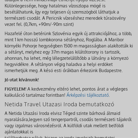
Különlegessége, hogy hatalmas vízoszlopa mögé is
besétálhatunk, így egy teljesen új szemszögből láthatjuk a
természeti csodát. A Pericnik vízeséshez meredek túraösvény
vezet fel. (0,7km, +90m/-90m szint)
Hazafelé úton betérünk Szlovénia egyik új attrakciójához, a több,
mint 1 km hosszú lombkorona sétányhoz, Roglába. A Maribor
környéki Pohorje hegységben 1500 m magasságban alakították ki
a sétányt, melyhez egy 37m magas kilátótorony is tartozik,
ahonnan, ha lehet, még lélegzetelállítóbb a látvány a környező
hegyvidékre. A sétányon végig haladva a helyi erdőket
ismerhetjük meg. A késő esti órákban érkezünk Budapestre.
Jó utat kívánunk!
FIGYELEM!
A kedvezmény eltérő lehet, pontos árat a végleges
kalkuláció tartalmaz forintban!
Árképzési tájékoztató
.
Netida Travel Utazasi Iroda bemutatkozó
A Netida Utazási Iroda elvisz Téged szinte bárhová álmaid
nyaralására,legyen szó tengerpartról, csodás természeti tájakról
vagy izgalmas városnézésről. A külföldi utak mellett belföldi
ajánlatokkal is
találkozhatsz náluk, hiszen az iroda igyekszik bemutatni