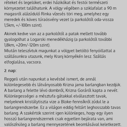
réteket és legelőket, erdei házikókat és festői természeti
környezetet találhatunk. A völgy végében a sziklafalat a 90 m
magasról alázúduló Rinka vízesés töri meg, amelyhez egy
meredek és köves túraösvény vezet (a parkolótól oda-vissza
1,5km, +/-100m szint).
Akinek kedve van az a parkolótól a patak mellett tovább
gyalogolhat a Logarski menedékházig (a parkolótól további
1,8km, +20m/-120m szint).
Miután teleszívtuk magunkat a völgyet betöltő fenyőillattal a
szállásunkra utazunk, mely Kranj környékén lesz. Szállás
elfoglalása, vacsora.
2. nap:
Reggeli után napunkat a kevésbé ismert, de annál
különlegesebb és látványosabb Krizna jama barlangban kezdjük.
A barlang a felette lévő dombról, Krizna Goráról kapta a nevét.
Különlegességei a mésztufa gátakkal elválasztott tavak,
melyeknek kristálytiszta vize a Bloke-fennsíkról zúdul le a
barlangrendszerbe. Ez a világon eddig feltárt leghosszabb tavas
barlang. A szakértők szerint igen különleges, hogy egy ilyen
hosszú barlangrendszernek csak egyetlen bejárata van, ami
valószínűleg a barlang mennyezetének beomlásával keletkezett.