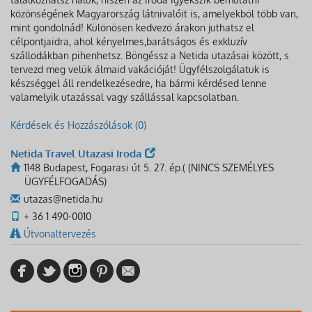
közönségének Magyarország látnivalóit is, amelyekből több van,
mint gondolnád! Különösen kedvező árakon juthatsz el
célpontjaidra, ahol kényelmes,barátságos és exkluzív
szállodákban pihenhetsz. Böngéssz a Netida utazásai között, s
tervezd meg velük álmaid vakációját! Ügyfélszolgálatuk is
készséggel áll rendelkezésedre, ha bármi kérdésed lenne
valamelyik utazással vagy szállással kapcsolatban.
Kérdések és Hozzászólások (0)
Netida Travel Utazasi Iroda
1148 Budapest, Fogarasi út 5. 27. ép.( (NINCS SZEMÉLYES
ÜGYFÉLFOGADÁS)
utazas@netida.hu
+ 36 1 490-0010
Útvonaltervezés