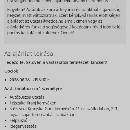
utazas@netida.hu címen, ajándékutalvány esetében is.
Figyelem! Az árak az Euró árfolyama és az aktuális gazdasági
helyzet miatt változhatnak. Ezért kérjük, vásárlás előtt kérjen
ajánlatot az utazas@netida.hu email címen vagy az
ajánlatkérés funkció segítségével! Kollégáink rövid időn belül
pontos kalkulációt küldenek Önnek!
Az ajánlat leírása
Fedezd fel Szlovénia varázslatos természeti kincseit!
Opciók
2026.08.26.:
219.900 Ft
Az ár tartalmazza 1 személyre
Autóbuszos utazás
1 éjszaka Kranj környékén
3 éjszaka Kranjska Gora környékén 4*-os szállodában, 2-3
ágyas saját fürdőszobás szobákban
Félpanzió
Idegenvezetés