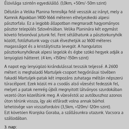
Élővilága szintén egyedülálló. (1,0km, +50m/-50m szint)
Délután a Velika Planina fennsíkja felé vesszük az irányt, mely a
Kamnik Alpokban 1400-1666 méteren elhelyezkedő alpesi
pásztorfalu. Ez a legjobb állapotban megmaradt hagyományos
pásztor település Szlovéniában. Velika Planinára két egymást
követő felvonóval jutunk fel. Fent sétálhatunk a pásztorkunyhók
között, fotózhatunk vagy csak élvezhetjük az 1600 méteres
magasságot és a kristálytiszta levegőt. A hangulatos
pásztorkunyhóknak alpesi legelők és égbe szökő hegyek adják a
lenyűgöző hátteret. (4 km, +150m/-150m szint)
A napot egy lenyűgöző kirándulással tesszük teljessé. A 2600
métert is meghaladó Martuljek-csoport hegyóriásai tövében
fakadó Martuljek-patak két impozáns zuhataga méltán népszerű
túracélpont. Ezek közül mi a csodás alsó vízesést fedezzük fel,
melyet a patak nemrég újból megnyitott látványos szurdokában
vezető úton közelítünk meg. A vízeséstől az autóbuszhoz azonos
úton térünk vissza, így aki elfáradt volna annak bárhol
lehetősége van visszafordulni (3,5km, +120m/-120m szint).
Ezt követően Kranjska Goraba, a szállásunkra utazunk. Vacsora a
szállodában.
3. nap: