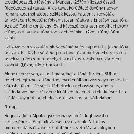
legelképesztőbb látvány a Mangart (2679m) ijesztő északi
függőleges sziklafala. A kis tavat körülölelő ösvény nagyon
romantikus, mohalepte sziklák között, hatalmas fenyőfák
árnyékában lépdelünk folyamatosan rálátva a kristálytiszta tóra.
Az alsó Fusine tónál egy rövid kávészünet alatt megpihenhetünk,
elfogyaszthatjuk a tóparton az ebédünket. (2km, +10m/-30m
szint)
Ezt követően visszatérünk Szlovéniába és napunkat a Jasna tónál
fejezzük be. Körbe sétálhatjuk a tavat és a parton felkeressük a
rendkívül népszerű fotóhelyet, a mitikus kecskebak, Zlatorog
szobrát. (1,0km, +0m/-0m szint)
Akinek kedve van, az fent maradhat a tónál fürdeni, SUP-ot
bérelhet, ejtőzhet a tóparton, majd önállóan visszagyalogolhat a
városba (2km). De visszatérhetünk autóbusszal is, ahol a
szálloda wellness részlege kínál lehetőséget a felüdülésre. Este
szállás ugyanott, ahol előző éjjel, vacsora a szállodában.
5. nap:
Reggel a Júlia Alpok egyik legnagyobb és legbővizűbb
vízeséséhez, a Pericnik-vízeséshez utazunk. A Triglav
monumentális északi sziklafalához vezető Vrata völgyben
találjuk a nem mindennapi élményt nyújtó vízesést.