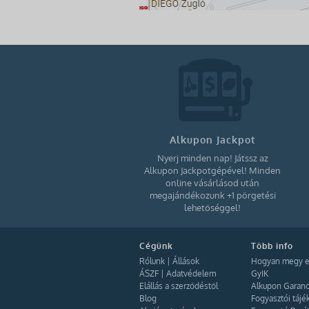
Alkupon Jackpot
Nyerj minden nap! Játssz az
Alkupon Jackpotgépével! Minden
online vásárlásod után
megajándékozunk +1 pörgetési
lehetőséggel!
Cégünk
Több info
Rólunk
|
Állások
Hogyan megy e
ÁSZF
|
Adatvédelem
GyIK
Elállás a szerződéstől
Alkupon Garanc
Blog
Fogyasztói tájé