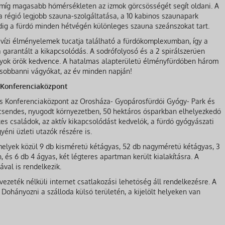
, míg magasabb hőmérsékleten az izmok görcsösségét segít oldani. A
a régió legjobb szauna-szolgáltatása, a 10 kabinos szaunapark
dig a fürdő minden hétvégén különleges szauna szeánszokat tart.
n vízi élményelemek tucatja található a fürdőkomplexumban, így a
garantált a kikapcsolódás. A sodrófolyosó és a 2 spirálszerűen
gyok örök kedvence. A hatalmas alapterületű élményfürdőben három
csobbanni vágyókat, az év minden napján!
 Konferenciaközpont
s Konferenciaközpont az Orosháza- Gyopárosfürdői Gyógy- Park és
 csendes, nyugodt környezetben, 50 hektáros ősparkban elhelyezkedő
es családok, az aktív kikapcsolódást kedvelők, a fürdő gyógyászati
yéni üzleti utazók részére is.
melyek közül 9 db kisméretű kétágyas, 52 db nagyméretű kétágyas, 3
 és 6 db 4 ágyas, két légteres apartman került kialakításra. A
val is rendelkezik.
ezeték nélküli internet csatlakozási lehetőség áll rendelkezésre. A
Dohányozni a szálloda külső területén, a kijelölt helyeken van