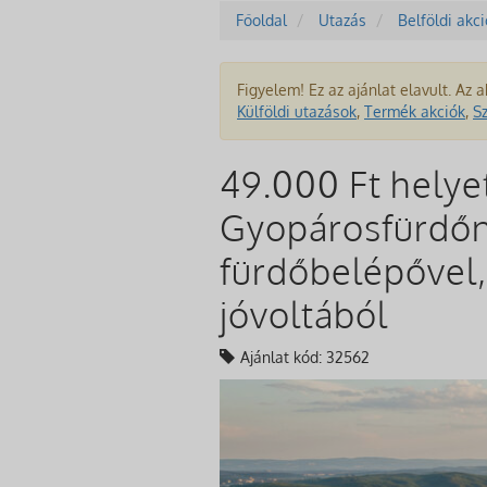
Főoldal
Utazás
Belföldi akc
Figyelem! Ez az ajánlat elavult. Az a
Külföldi utazások
,
Termék akciók
,
S
49.000 Ft helye
Gyopárosfürdőn,
fürdőbelépővel,
jóvoltából
Ajánlat kód: 32562