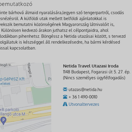
a bemutatkozó
zinte bárhová álmaid nyaralására,legyen szó tengerpartról, csodás
nézésről. A külföldi utak mellett belföldi ajánlatokkal is
gyekszik bemutatni közönségének Magyarország látnivalóit is,
Különösen kedvező árakon juthatsz el célpontjaidra, ahol
lodákban pihenhetsz. Böngéssz a Netida utazásai között, s tervezd
olgálatuk is készséggel áll rendelkezésedre, ha bármi kérdésed
ással kapcsolatban.
Netida Travel Utazasi Iroda
1148 Budapest, Fogarasi út 5. 27. ép.
(Nincs személyes ügyfélfogadás)
utazas@netida.hu
+ 36 1 490-0010
Utvonaltervezes