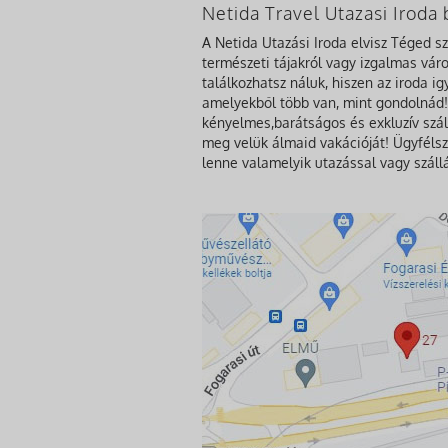
Netida Travel Utazasi Irod
A Netida Utazási Iroda elvisz Téged s
természeti tájakról vagy izgalmas város
találkozhatsz náluk, hiszen az iroda i
amelyekből több van, mint gondolnád! 
kényelmes,barátságos és exkluzív szál
meg velük álmaid vakációját! Ügyfélsz
lenne valamelyik utazással vagy száll