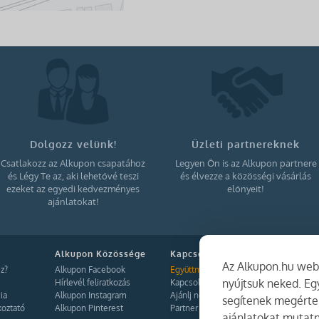
Dolgozz velünk!
Üzleti partnereknek
Csatlakozz az Alkupon csapatához
Legyen Ön is az Alkupon partnere
és Légy Te az, aki lehetővé teszi
és élvezze a közösségi vásárlás
ezeket az egyedi kedvezményes
előnyeit!
ajánlatokat!
Alkupon Közössége
Kapcsolat
Az Alkupon.hu webo
z?
Alkupon Facebook
Együttműködés
nyújtsuk neked. E
Hírlevél feliratkozás
Kapcsolat
ia
Alkupon Instagram
Ajánlj nekünk!
segítenek megérten
koztató
Alkupon Pinterest
Partner Belépés
ajánlatokat mutatn