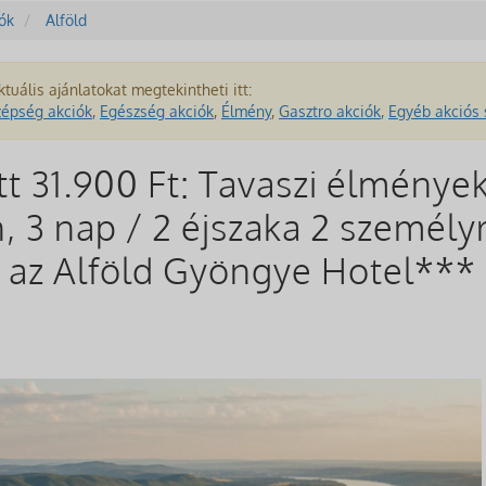
iók
Alföld
ktuális ajánlatokat megtekintheti itt:
zépség akciók
,
Egészség akciók
,
Élmény
,
Gasztro akciók
,
Egyéb akciós 
tt 31.900 Ft: Tavaszi élménye
 3 nap / 2 éjszaka 2 személyr
 az Alföld Gyöngye Hotel*** 