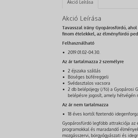
Akció Leírása
Akció Leírása
Tavasszal irány Gyopárosfürdő, ahol
finom ételekkel, az élményfürdő ped
Felhasználható
2019.01.02-04.30.
Az ár tartalmazza 2 személyre
2 éjszaka szállás
Bőséges büféreggeli
Svédasztalos vacsora
2 db belépőjegy (/fő) a Gyopárosi 
belépésre jogosít, amely hétvégén 
Az ár nem tartalmazza
18 éves kortól fizetendő idegenforg
Gyopárosfürdő legfőbb attrakciója az
programokkal és maradandó élményekke
mozgásszervi, bőrgyógyászati és idegr