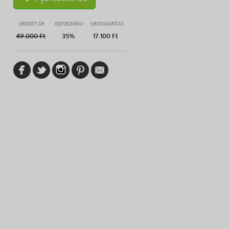
EREDETI ÁR
KEDVEZMÉNY
MEGTAKARÍTÁS
49.000
Ft
35%
17.100 Ft