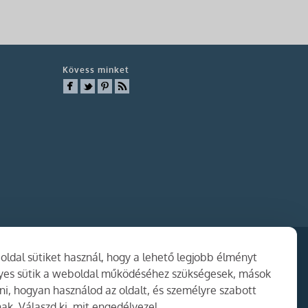
Kövess minket
ldal sütiket használ, hogy a lehető legjobb élményt
gyes sütik a weboldal működéséhez szükségesek, mások
i, hogyan használod az oldalt, és személyre szabott
ak. Válaszd ki, mit engedélyezel.