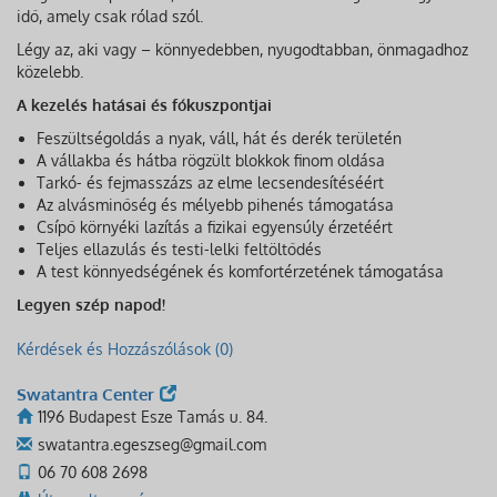
idő, amely csak rólad szól.
Légy az, aki vagy – könnyedebben, nyugodtabban, önmagadhoz
közelebb.
A kezelés hatásai és fókuszpontjai
Feszültségoldás a nyak, váll, hát és derék területén
A vállakba és hátba rögzült blokkok finom oldása
Tarkó- és fejmasszázs az elme lecsendesítéséért
Az alvásminőség és mélyebb pihenés támogatása
Csípő környéki lazítás a fizikai egyensúly érzetéért
Teljes ellazulás és testi-lelki feltöltődés
A test könnyedségének és komfortérzetének támogatása
Legyen szép napod!
Kérdések és Hozzászólások (0)
Swatantra Center
1196 Budapest Esze Tamás u. 84.
swatantra.egeszseg@gmail.com
06 70 608 2698