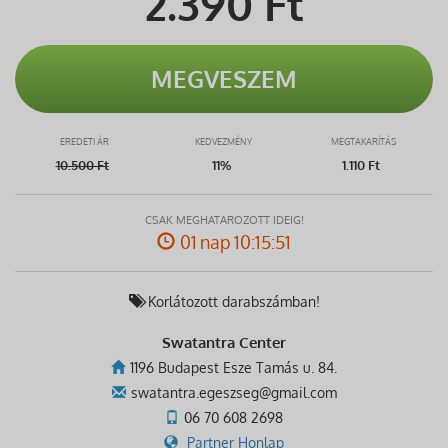
2.390
Ft
MEGVESZEM
EREDETI ÁR
KEDVEZMÉNY
MEGTAKARÍTÁS
10.500
Ft
11%
1.110 Ft
CSAK MEGHATÁROZOTT IDEIG!
01 nap 10:15:51
Korlátozott darabszámban!
Swatantra Center
1196 Budapest Esze Tamás u. 84.
swatantra.egeszseg@gmail.com
06 70 608 2698
Partner Honlap