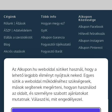
Cégünk
Több info
Alkupon
Közössége
Rólunk
|
Állások
Hogyan megy ez?
Alkupon Facebook
ÁSZF
|
Adatvédelem
GyIK
Hírlevél feliratkozás
Elállás a szerződéstől
Alkupon Garancia
Alkupon Instagram
Blog
Fogyasztói tájékoztató
Alkupon Pinterest
Akciós utazások
Fogyasztó Barát
Kapcsolat
Együttműködés
Az Alkupon.hu weboldal sütiket használ, hogy a
Kapcsolat
lehető legjobb élményt nyújtsuk neked. Egyes
sütik a weboldal működéséhez szükségesek,
Ajánlj nekünk!
mások segítenek megérteni, hogyan használod
Partner Belépés
az oldalt, és személyre szabott ajánlatokat
mutatnak. Válaszd ki, mit engedélyezel.