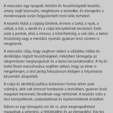
A masszázs egy nyugodt, feltöltő és feszültségoldó kezelés,
amely segít lelassulni, megérkezni a testedbe, és elengedni a
mindennapok során felgyülemlett testi-lelki terheket.
A kezelés fejtől a csípőig történik, érintve a tarkó, a nyak, a
vállak, a hát, a derék és a csípő környékének területeit. Ezek
azok a pontok, ahol a stressz, a túlterheltség, a sok ülés, a belső
feszültség vagy a mentális nyomás gyakran testi szinten is
megjelenik.
A masszázs célja, hogy segítsen oldani a vállakba, hátba és
deréktájba rögzült feszültségeket, miközben támogatja az
idegrendszer megnyugvását és a belső lecsendesedést. A fej és
tarkó finom masszírozása segíthet abban, hogy az elme is
megpihenjen, a test pedig fokozatosan kilépjen a folyamatos
készenléti állapotból.
A csípő és deréktáj lazítása különösen fontos lehet azok
számára, akik sok stresszt hordoznak a testükben, gyakran érzik
magukat merevnek, fáradtnak vagy nehéznek. A kezelés után a
test könnyebbnek, szabadabbnak és kipihentebbnek érződhet.
Nálam ez egy támogató, női tér is, ahol megengedheted
magadnak a pihenést, a feltöltődést és az elengedést. Egy kis