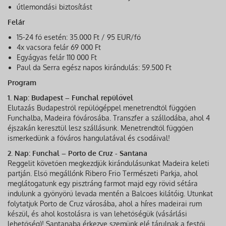
útlemondási biztosítást
Felár
15-24 fő esetén: 35.000 Ft / 95 EUR/fő
4x vacsora felár 69 000 Ft
Egyágyas felár 110 000 Ft
Paul da Serra egész napos kirándulás: 59.500 Ft
Program
1. Nap: Budapest – Funchal repülővel
Elutazás Budapestről repülőgéppel menetrendtől függően
Funchalba, Madeira fővárosába. Transzfer a szállodába, ahol 4
éjszakán keresztül lesz szállásunk. Menetrendtől függően
ismerkedünk a főváros hangulatával és csodáival!
2. Nap: Funchal – Porto de Cruz - Santana
Reggelit követően megkezdjük kirándulásunkat Madeira keleti
partján. Első megállónk Ribero Frio Természeti Parkja, ahol
meglátogatunk egy pisztráng farmot majd egy rövid sétára
indulunk a gyönyörű levada mentén a Balcoes kilátóig. Utunkat
folytatjuk Porto de Cruz városába, ahol a híres madeirai rum
készül, és ahol kostolásra is van lehetőségük (vásárlási
lehetőség)! Santanaba érkezve szemünk elé tárulnak a festői