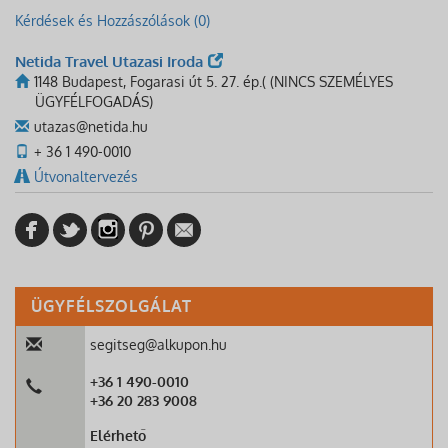
Kérdések és Hozzászólások (0)
Netida Travel Utazasi Iroda
1148 Budapest, Fogarasi út 5. 27. ép.( (NINCS SZEMÉLYES
ÜGYFÉLFOGADÁS)
utazas@netida.hu
+ 36 1 490-0010
Útvonaltervezés
ÜGYFÉLSZOLGÁLAT
segitseg@alkupon.hu
+36 1 490-0010
+36 20 283 9008
Elérhető