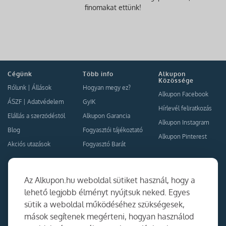
finomakat ettünk!
Cégünk
Több info
Alkupon
Közössége
Rólunk
|
Állások
Hogyan megy ez?
Alkupon Facebook
ÁSZF
|
Adatvédelem
GyIK
Hírlevél feliratkozás
Elállás a szerződéstől
Alkupon Garancia
Alkupon Instagram
Blog
Fogyasztói tájékoztató
Alkupon Pinterest
Akciós utazások
Fogyasztó Barát
Kapcsolat
Együttműködés
Az Alkupon.hu weboldal sütiket használ, hogy a
Kapcsolat
lehető legjobb élményt nyújtsuk neked. Egyes
sütik a weboldal működéséhez szükségesek,
Ajánlj nekünk!
mások segítenek megérteni, hogyan használod
Partner Belépés