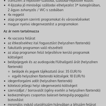
transzfert a repülőtér-szálloda, szálloda-repülőtér között
4 éjszaka jó minőségű szállodai elhelyezést 3* kategóriában,
2 ágyas zuhanyzós / WC-s szobában
4x reggelit
alap program szerinti programokat és városnézéseket
magyar nyelvű idegenvezetést a programokon
Az ár nem tartalmazza
4x vacsora felárat
az étkezésekhez ital fogyasztást (helyszínen fizetendő)
fakultatív programon való részvételt
az alap programon felül teljesítésre kerülő programok
költségeit
belépőjegyek és az audioguide/fülhallgató árát (helyszínen
fizetendő)
belépők és jegyek tájékoztató árai: 35 EUR/fő
egyéb helyszínen fizetendő költségek: 10 EUR/fő
idegenforgalmi adót (helyszínen fizetendő)
kötelező jellegű helyi idegenvezető költségeit
szervizdíjat / borravalót (igény esetén a helyszínen fizetendő)
kedvezményes csoportos baleset-betegség-poggyász
biztosítást
minimális induló utaslétszám hiányában a létszám felárat