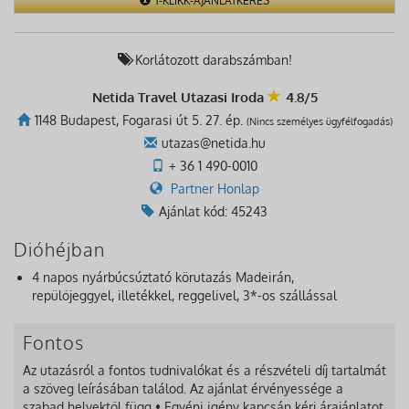
1-KLIKK-AJÁNLATKÉRÉS
Korlátozott darabszámban!
Netida Travel Utazasi Iroda
4.8/5
1148 Budapest, Fogarasi út 5. 27. ép.
(Nincs személyes ügyfélfogadás)
utazas@netida.hu
+ 36 1 490-0010
Partner Honlap
Ajánlat kód: 45243
Dióhéjban
4 napos nyárbúcsúztató körutazás Madeirán,
repülőjeggyel, illetékkel, reggelivel, 3*-os szállással
Fontos
Az utazásról a fontos tudnivalókat és a részvételi díj tartalmát
a szöveg leírásában találod. Az ajánlat érvényessége a
szabad helyektől függ • Egyéni igény kapcsán kérj árajánlatot