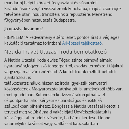
mandarin) helyi likőröket fogyasztani és vásárolni!
Kirándulásunk végén visszatérünk Funchalba, majd a csomagok
felvétele után indul transzferünk a repülőtérre. Menetrend
függvényében hazautazás Budapestre.
Jó utazást kívánunk!
FIGYELEM!
A kedvezmény eltérő lehet, pontos árat a végleges
kalkuláció tartalmaz forintban!
Árképzési tájékoztató
.
Netida Travel Utazasi Iroda bemutatkozó
A Netida Utazási Iroda elvisz Téged szinte bárhová álmaid
nyaralására,legyen szó tengerpartról, csodás természeti tájakról
vagy izgalmas városnézésről. A külföldi utak mellett belföldi
ajánlatokkal is
találkozhatsz náluk, hiszen az iroda igyekszik bemutatni
közönségének Magyarország látnivalóit is, amelyekből több van,
mint gondolnád! Különösen kedvező árakon juthatsz el
célpontjaidra, ahol kényelmes,barátságos és exkluzív
szállodákban pihenhetsz. Böngéssz a Netida utazásai között, s
tervezd meg velük álmaid vakációját! Ügyfélszolgálatuk is
készséggel áll rendelkezésedre, ha bármi kérdésed lenne
valamelyik utazással vagy szállással kapcsolatban.