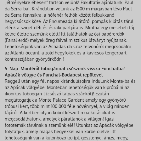
„élményekre éhesen” tartson velünk! Fakultatív ajánlatunk: Paul
da Serra-ba!. Kiránduljon velünk az 1500 m magasban lévő Paul
de Serra fennsíkra, a hófehér felhők között felbukkanó
hegycsúcsok közé. Az Encumeada kilátóról pompás kilátás tárul
elénk a sziget déli és északi partjára is. Mintha egy mesebeli táj
kelne életre szemünk előtt! Itt találhatók az ősi babérerdők
(Fanal erdő) melyek öreg fáival misztikus látványt nyújtanak.
Lehetőségünk van az Achadas da Cruz felvonóról megcsodálni
az Atlanti-óceánt, a zöld hegyfokok és a kavicsos tengerpart
kontrasztjában gyönyörködni!
5. Nap: Montéről tobogánnal csúszunk vissza Funchalba!
Apácák völgye és Funchal-Budapest repülővel
Reggeli után egy fél napos kirándulásokra indulunk Monte-ba és
az Apácák völgyébe. Monteban lehetőségük van kipróbálni az
ikonikus toboggan-t (csúszó talpas szánkót)! Ezután
meglátogatjuk a Monte Palace Gardent amely egy gyönyörű
trópusi kert, több mint 100 000 féle növénnyel, a világ minden
tájáról. A kertben olyan köböl készült műalkotásokat is
megcsodálhatunk, amelyek páratlanok a világon! Igazi
fotótémák tárulnak a szemünk elé! Utunkat az Apácák völgyébe
folytatjuk, amely magas hegyekkel van körbe ölelve. Itt
lehetőségünk van a különböző ízű (pl: gesztenye, ánizs, megy,