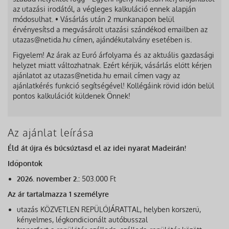
az utazási irodától, a végleges kalkuláció ennek alapján
módosulhat. • Vásárlás után 2 munkanapon belül
érvényesítsd a megvásárolt utazási szándékod emailben az
utazas@netida.hu címen, ajándékutalvány esetében is.
Figyelem! Az árak az Euró árfolyama és az aktuális gazdasági
helyzet miatt változhatnak. Ezért kérjük, vásárlás előtt kérjen
ajánlatot az utazas@netida.hu email címen vagy az
ajánlatkérés funkció segítségével! Kollégáink rövid időn belül
pontos kalkulációt küldenek Önnek!
Az ajánlat leírása
Éld át újra és búcsúztasd el az idei nyarat Madeirán!
Időpontok
2026. november 2.:
503.000 Ft
Az ár tartalmazza 1 személyre
utazás KÖZVETLEN REPÜLŐJÁRATTAL, helyben korszerű,
kényelmes, légkondicionált autóbusszal