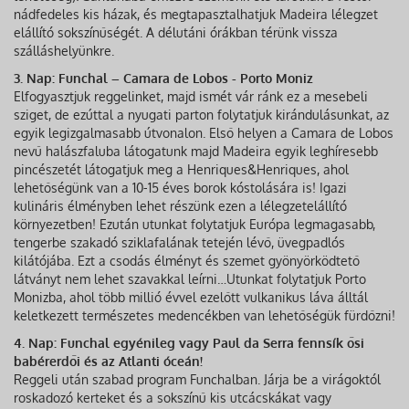
nádfedeles kis házak, és megtapasztalhatjuk Madeira lélegzet
elállító sokszínűségét. A délutáni órákban térünk vissza
szálláshelyünkre.
3. Nap: Funchal – Camara de Lobos - Porto Moniz
Elfogyasztjuk reggelinket, majd ismét vár ránk ez a mesebeli
sziget, de ezúttal a nyugati parton folytatjuk kirándulásunkat, az
egyik legizgalmasabb útvonalon. Első helyen a Camara de Lobos
nevű halászfaluba látogatunk majd Madeira egyik leghíresebb
pincészetét látogatjuk meg a Henriques&Henriques, ahol
lehetőségünk van a 10-15 éves borok kóstolására is! Igazi
kulináris élményben lehet részünk ezen a lélegzetelállító
környezetben! Ezután utunkat folytatjuk Európa legmagasabb,
tengerbe szakadó sziklafalának tetején lévő, üvegpadlós
kilátójába. Ezt a csodás élményt és szemet gyönyörködtető
látványt nem lehet szavakkal leírni…Utunkat folytatjuk Porto
Monizba, ahol több millió évvel ezelőtt vulkanikus láva álltál
keletkezett természetes medencékben van lehetőségük fürdőzni!
4. Nap: Funchal egyénileg vagy Paul da Serra fennsík ősi
babérerdői és az Atlanti óceán!
Reggeli után szabad program Funchalban. Járja be a virágoktól
roskadozó kerteket és a sokszínű kis utcácskákat vagy