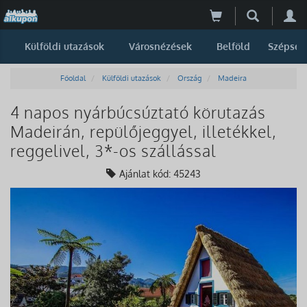
Külföldi utazások
Városnézések
Belföld
Szépség
Főoldal
Külföldi utazások
Ország
Madeira
4 napos nyárbúcsúztató körutazás
Madeirán, repülőjeggyel, illetékkel,
reggelivel, 3*-os szállással
Ajánlat kód: 45243