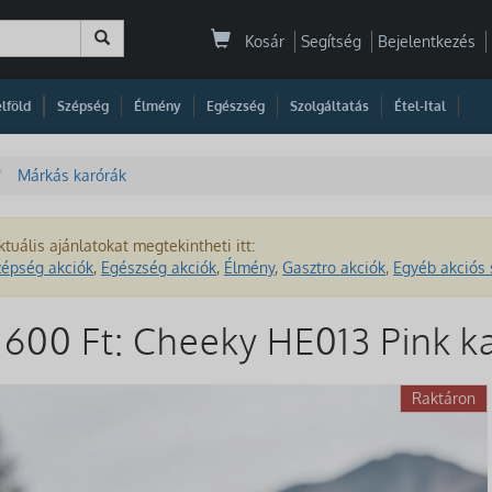
Kosár
Segítség
Bejelentkezés
|
|
|
|
|
|
|
lföld
Szépség
Élmény
Egészség
Szolgáltatás
Étel-Ital
Márkás karórák
ktuális ajánlatokat megtekintheti itt:
zépség akciók
,
Egészség akciók
,
Élmény
,
Gasztro akciók
,
Egyéb akciós 
t 600 Ft: Cheeky HE013 Pink k
Raktáron