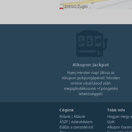
Alkupon Jackpot
Nyerj minden nap! Játssz az
Alkupon Jackpotgépével! Minden
online vásárlásod után
megajándékozunk +1 pörgetési
lehetőséggel!
Cégünk
Több info
Rólunk
|
Állások
Hogyan megy e
ÁSZF
|
Adatvédelem
GyIK
Elállás a szerződéstől
Alkupon Garanc