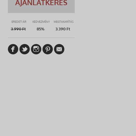
AJÁNLATKÉRÉS
EREDETI ÁR
KEDVEZMÉNY
MEGTAKARÍTÁS
3.990
Ft
85%
3.390 Ft