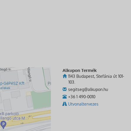
Alkupon Termék
1143 Budapest, Stefánia út 101-
103.
segitseg@alkupon.hu
+36 1 490-0010
Utvonaltervezes