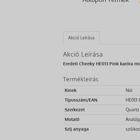
Akció Leírása
Akció Leírása
Eredeti Cheeky HE013 Pink karóra mos
Termékleírás
Kinek
Női
Típusszám/EAN
HE013 
Szerkezet
Quartz
Mutató
Analóg
Szíj anyaga
sziliko