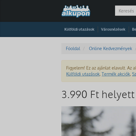
|
|
Külföldi utazások
Városnézések
Be
Főoldal
Online Kedvezmények
Figyelem! Ez az ajánlat elavult. Az a
Külföldi utazások
,
Termék akciók
,
S
3.990 Ft helyet