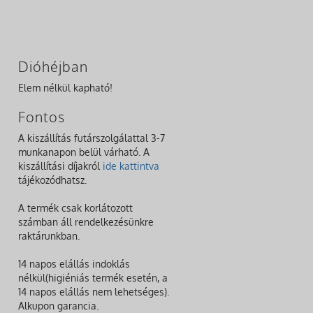
Dióhéjban
Elem nélkül kapható!
Fontos
A kiszállítás futárszolgálattal 3-7
munkanapon belül várható. A
kiszállítási díjakról
ide kattintva
tájékozódhatsz.
A termék csak korlátozott
számban áll rendelkezésünkre
raktárunkban.
14 napos elállás indoklás
nélkül(higiéniás termék esetén, a
14 napos elállás nem lehetséges).
Alkupon garancia.