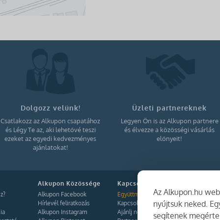
Dolgozz velünk!
Üzleti partnereknek
Csatlakozz az Alkupon csapatához
Legyen Ön is az Alkupon partnere
és Légy Te az, aki lehetővé teszi
és élvezze a közösségi vásárlás
ezeket az egyedi kedvezményes
előnyeit!
ajánlatokat!
Alkupon Közössége
Kapcsolat
Az Alkupon.hu webo
z?
Alkupon Facebook
Együttműködés
nyújtsuk neked. E
Hírlevél feliratkozás
Kapcsolat
ia
Alkupon Instagram
Ajánlj nekünk!
segítenek megérten