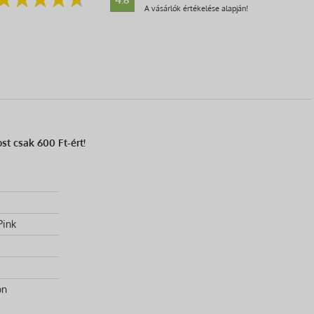
A vásárlók értékelése alapján!
t csak 600 Ft-ért!
Pink
on