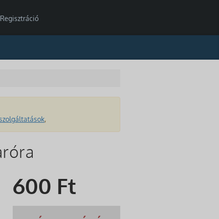
Regisztráció
szolgáltatások
,
aróra
600
Ft