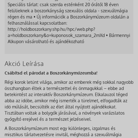
Speciális tárlat: csak szerda esténként 20 órától 18 éven
felülieknek a boszorkányság szexuális oldala - szexuálmágia
régen és ma • Új információk a Boszorkánymúzeum oldalán a
felhasználással kapcsolatban:
http://holdboszorkany.shp.hu/hpc/web.php?
a=holdboszorkany&o=kuponosok_szamara_2mXd • Bármennyi
Alkupon vásárolható és ajándékozható
Akció Leírása
Csábítsd el párodat a Boszorkánymúzeumba!
Régi korok letűnt világa, amikor az emberek még sokkal nagyobb
összhangban éltek a természettel és önmagukkal – ebbe ad
betekintést az interaktív Boszorkánymúzeum. Elkalauzol téged
abba az időbe, amikor még ismerték a türelmet, elfogadták az
idő múlását, becsülték az élet által nyújtott ajándékokat.
Tisztában voltak a bolygók járásával, a növények varázslatos
gyógyító erejével és a természet jelzéseivel.
A Boszorkánymúzeum most egy különleges, izgalmas és
misztikus tárlatvezetésre invitál, méghozzá a szexuálmágia