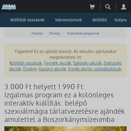
Külföldi utazások
Városnézések
Belföld
Szépség
Főoldal
Élmény
Szabadidő programok
Figyelem! Ez az ajánlat elavult. Az aktuális ajánlatokat
megtekintheti itt:
Külföldi utazások
,
Termék akciók
,
Szépség akciók
,
Egészség
akciók
,
Élmény
,
Gasztro akciók
,
Egyéb akciós szolgáltatások
,
3.000 Ft helyett 1.990 Ft:
Izgalmas program ez a különleges
interaktív kiállítás: belépő
szexuálmágia tárlatvezetésre ajándék
amulettel a Boszorkánymúzeumba