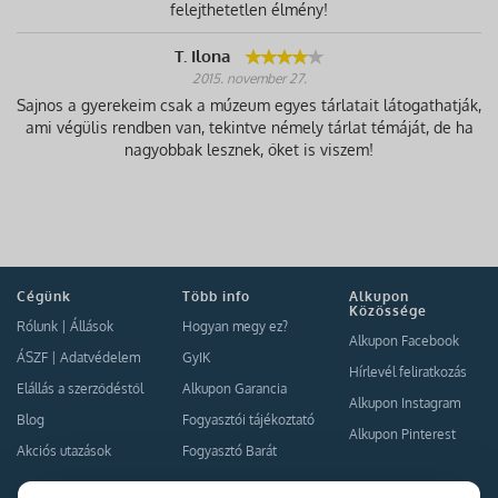
felejthetetlen élmény!
T. Ilona
2015. november 27.
Sajnos a gyerekeim csak a múzeum egyes tárlatait látogathatják,
ami végülis rendben van, tekintve némely tárlat témáját, de ha
nagyobbak lesznek, őket is viszem!
Cégünk
Több info
Alkupon
Közössége
Rólunk
|
Állások
Hogyan megy ez?
Alkupon Facebook
ÁSZF
|
Adatvédelem
GyIK
Hírlevél feliratkozás
Elállás a szerződéstől
Alkupon Garancia
Alkupon Instagram
Blog
Fogyasztói tájékoztató
Alkupon Pinterest
Akciós utazások
Fogyasztó Barát
Kapcsolat