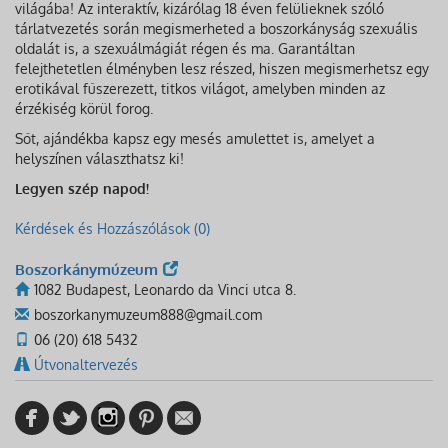
világába! Az interaktív, kizárólag 18 éven felülieknek szóló
tárlatvezetés során megismerheted a boszorkányság szexuális
oldalát is, a szexuálmágiát régen és ma. Garantáltan
felejthetetlen élményben lesz részed, hiszen megismerhetsz egy
erotikával fűszerezett, titkos világot, amelyben minden az
érzékiség körül forog.
Sőt, ajándékba kapsz egy mesés amulettet is, amelyet a
helyszínen választhatsz ki!
Legyen szép napod!
Kérdések és Hozzászólások (0)
Boszorkánymúzeum
1082 Budapest, Leonardo da Vinci utca 8.
boszorkanymuzeum888@gmail.com
06 (20) 618 5432
Útvonaltervezés