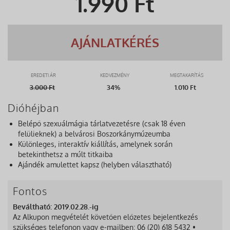
1.990
Ft
AJÁNLATKÉRÉS
EREDETI ÁR
KEDVEZMÉNY
MEGTAKARÍTÁS
3.000
Ft
34%
1.010 Ft
Dióhéjban
Belépő szexuálmágia tárlatvezetésre (csak 18 éven
felülieknek) a belvárosi Boszorkánymúzeumba
Különleges, interaktív kiállítás, amelynek során
betekinthetsz a múlt titkaiba
Ajándék amulettet kapsz (helyben választható)
Fontos
Beváltható: 2019.02.28.-ig
Az Alkupon megvételét követően előzetes bejelentkezés
szükséges telefonon vagy e-mailben: 06 (20) 618 5432 •