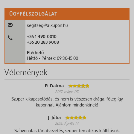
ÜGYFÉLSZOLGÁLAT
segitseg@alkupon.hu
+36 1 490-0010
+36 20 283 9008
Elérhető
Hétfő - Péntek: 09:30-15:00
Vélemények
R. Dalma
2017. május 07.
Szuper kikapcsolódás, és nem is vészesen drága, főleg így
kuponnal. Ajánlom mindenkinek!
J. Júlia
2016. Április 14.
Színvonalas tárlatvezetés, szuper tematikus kiállítások,