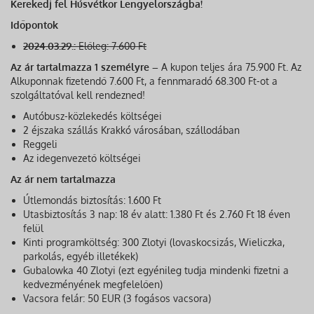
Kerekedj fel Húsvétkor Lengyelországba!
Időpontok
2024.03.29.:
Előleg:
7.600 Ft
Az ár tartalmazza 1 személyre –
A kupon teljes ára 75.900 Ft. Az
Alkuponnak fizetendő 7.600 Ft, a fennmaradó 68.300 Ft-ot a
szolgáltatóval kell rendezned!
Autóbusz-közlekedés költségei
2 éjszaka szállás Krakkó városában, szállodában
Reggeli
Az idegenvezető költségei
Az ár nem tartalmazza
Útlemondás biztosítás: 1.600 Ft
Utasbiztosítás 3 nap: 18 év alatt: 1.380 Ft és 2.760 Ft 18 éven
felül
Kinti programköltség: 300 Zlotyi (lovaskocsizás, Wieliczka,
parkolás, egyéb illetékek)
Gubalowka 40 Zlotyi (ezt egyénileg tudja mindenki fizetni a
kedvezményének megfelelően)
Vacsora felár: 50 EUR (3 fogásos vacsora)