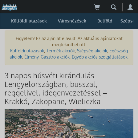
Külföldi utazások
Városnézések
Belföld
Szépség
Figyelem! Ez az ajánlat elavult. Az aktuális ajánlatokat
megtekintheti itt:
Külföldi utazások
,
Termék akciók
,
Szépség akciók
,
Egészség
akciók
,
Élmény
,
Gasztro akciók
,
Egyéb akciós szolgáltatások
,
3 napos húsvéti kirándulás
Lengyelországban, busszal,
reggelivel, idegenvezetéssel –
Krakkó, Zakopane, Wieliczka