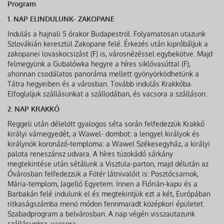
Program
1. NAP ELINDULUNK- ZAKOPANE
Indulás a hajnali 5 órakor Budapestről. Folyamatosan utazunk
Szlovákián keresztül Zakopane felé. Érkezés után kipróbáljuk a
zakopanei lovaskocsizást (F) is, városnézéssel egybekötve. Majd
felmegyünk a Gubałówka hegyre a híres siklóvasúttal (F),
ahonnan csodálatos panoráma mellett gyönyörködhetünk a
Tátra hegyeiben és a városban. Tovább indulás Krakkóba.
Elfoglaljuk szállásunkat a szállodában, és vacsora a szálláson.
2. NAP KRAKKÓ
Reggeli után délelőtt gyalogos séta során felfedezzük Krakkó
királyi várnegyedét, a Wawel- dombot: a lengyel királyok és
királynők koronázó-temploma: a Wawel Székesegyház, a királyi
palota reneszánsz udvara. A híres tűzokádó sárkány
megtekintése után sétálunk a Visztula-parton, majd délután az
Óvárosban felfedezzük a Főtér látnivalóit is: Posztócsarnok,
Mária-templom, Jagelló Egyetem. Innen a Flórián-kapu és a
Barbakán felé indulunk el és megtekintjük ezt a két, Európában
ritkaságszámba menő módon fennmaradt középkori épületet.
Szabadprogram a belvárosban. A nap végén visszautazunk
szállásunkra, vacsora.