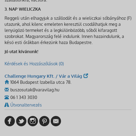
3. NAP WIELICZKA
Reggeli után elhagyjuk a szállodát és a wieliczkai sóbányához (F)
utazunk, ahol kilenc emeleten keresztül csodálhatjuk meg a
lenyűgöző termeket és a legkülönbözőbb, sóból kifaragott
szobrokat. Magyarország felé indulunk. Innen hazaindulunk, a
késő esti órákban érkezünk haza Budapestre.
Jó utat kívánunk!
Kérdések és Hozzászólások (0)
Challenge Hungary Kft. / Vár a Világ
1064 Budapest Izabella utca 78.
buszosutak@varavilag.hu
06 1 343 3030
Útvonaltervezés