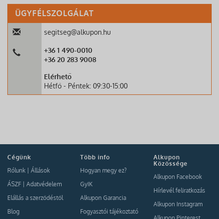
ÜGYFÉLSZOLGÁLAT
segitseg@alkupon.hu
+36 1 490-0010
+36 20 283 9008
Elérhető
Hétfő - Péntek: 09:30-15:00
Cégünk
Több info
Alkupon
Közössége
Rólunk
|
Állások
Hogyan megy ez?
Alkupon Facebook
ÁSZF
|
Adatvédelem
GyIK
Hírlevél feliratkozás
Elállás a szerződéstől
Alkupon Garancia
Alkupon Instagram
Blog
Fogyasztói tájékoztató
Alkupon Pinterest