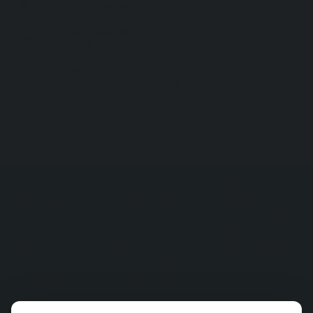
segitseg@alkupon.hu
+36 1 490-0010
+36 20 283 9008
Elérhető
Hétfő - Péntek: 09:30-15:00
Cégünk
Több info
Alkupon
Közössége
Rólunk
|
Állások
Hogyan megy ez?
Alkupon Facebook
ÁSZF
|
Adatvédelem
GyIK
Hírlevél feliratkozás
Elállás a szerződéstől
Alkupon Garancia
Alkupon Instagram
Blog
Fogyasztói tájékoztató
Alkupon Pinterest
Akciós utazások
Fogyasztó Barát
Kapcsolat