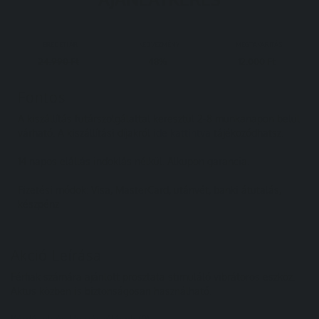
EREDETI ÁR
KEDVEZMÉNY
MEGTAKARÍTÁS
24.990
Ft
48%
12.000 Ft
Fontos
A kiszállítás futárszolgálattal keresztül 2-8 munkanapon belül
várható. A kiszállítási díjakról
ide kattintva
tájékozódhatsz.
14 napos elállás indoklás nélkül. Alkupon garancia.
Fizetési módok: Visa, MasterCard, utánvét, banki átutalás,
készpénz
Akció Leírása
Férfiak számára ajánlott prosztata stimuláló vibrátoros eszköz.
Aktus közben is biztonságosan használható.