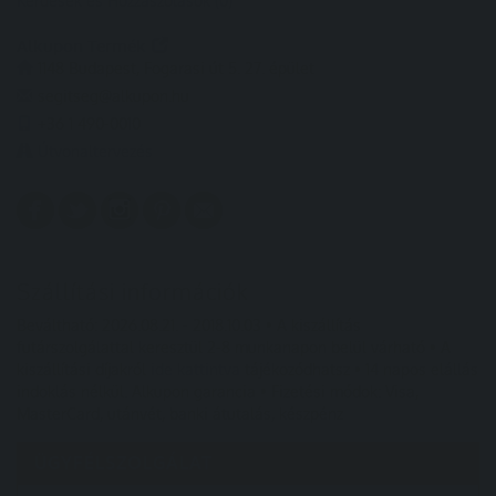
Kérdések és Hozzászólások (0)
Alkupon Termék
1148 Budapest, Fogarasi út 5. 27. épület
segitseg@alkupon.hu
+36 1 490-0010
Útvonaltervezés
Szállítási információk
Beváltható: 2026.08.21. - 2018.10.03 • A kiszállítás
futárszolgálattal keresztül 2-8 munkanapon belül várható • A
kiszállítási díjakról
ide kattintva
tájékozódhatsz • 14 napos elállás
indoklás nélkül. Alkupon garancia • Fizetési módok: Visa,
MasterCard, utánvét, banki átutalás, készpénz
ÜGYFÉLSZOLGÁLAT