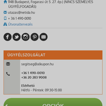
1148 Budapest, Fogarasi út 5. 27. ép.( (NINCS SZEMÉLYES
ÜGYFÉLFOGADÁS)
utazas@netida.hu
+ 36 1 490-0010
Útvonaltervezés
ÜGYFÉLSZOLGÁLAT
segitseg@alkupon.hu
+36 1 490-0010
+36 20 283 9008
Elérhető
Hétfő - Péntek: 09:30-15:00
OPCIÓK