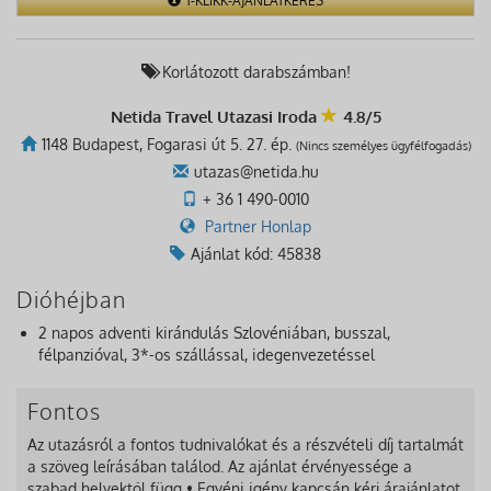
1-KLIKK-AJÁNLATKÉRÉS
Korlátozott darabszámban!
Netida Travel Utazasi Iroda
4.8/5
1148 Budapest, Fogarasi út 5. 27. ép.
(Nincs személyes ügyfélfogadás)
utazas@netida.hu
+ 36 1 490-0010
Partner Honlap
Ajánlat kód: 45838
Dióhéjban
2 napos adventi kirándulás Szlovéniában, busszal,
félpanzióval, 3*-os szállással, idegenvezetéssel
Fontos
Az utazásról a fontos tudnivalókat és a részvételi díj tartalmát
a szöveg leírásában találod. Az ajánlat érvényessége a
szabad helyektől függ • Egyéni igény kapcsán kérj árajánlatot