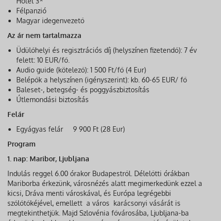
Hotel 3*
Félpanzió
Magyar idegenvezető
Az ár nem tartalmazza
Üdülőhelyi és regisztrációs díj (helyszínen fizetendő): 7 év
felett: 10 EUR/fő.
Audio guide (kötelező): 1 500 Ft/fő (4 Eur)
Belépők a helyszínen (igényszerint): kb. 60-65 EUR/ fő
Baleset-, betegség- és poggyászbiztosítás
Útlemondási biztosítás
Felár
Egyágyas felár 9 900 Ft (28 Eur)
Program
1. nap: Maribor, Ljubljana
Indulás reggel 6.00 órakor Budapestről. Délelőtti órákban
Mariborba érkezünk, városnézés alatt megimerkedünk ezzel a
kicsi, Dráva menti városkával, és Európa legrégebbi
szőlőtőkéjével, emellett a város karácsonyi vásárát is
megtekinthetjük. Majd Szlovénia fővárosába, Ljubljana-ba