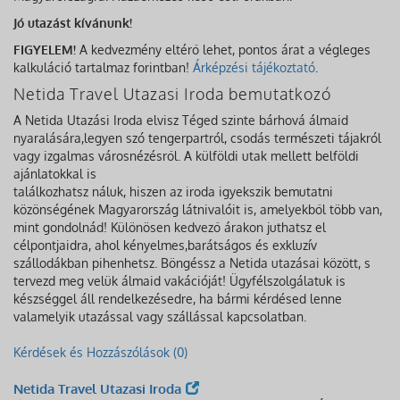
Jó utazást kívánunk!
FIGYELEM!
A kedvezmény eltérő lehet, pontos árat a végleges
kalkuláció tartalmaz forintban!
Árképzési tájékoztató
.
Netida Travel Utazasi Iroda bemutatkozó
A Netida Utazási Iroda elvisz Téged szinte bárhová álmaid
nyaralására,legyen szó tengerpartról, csodás természeti tájakról
vagy izgalmas városnézésről. A külföldi utak mellett belföldi
ajánlatokkal is
találkozhatsz náluk, hiszen az iroda igyekszik bemutatni
közönségének Magyarország látnivalóit is, amelyekből több van,
mint gondolnád! Különösen kedvező árakon juthatsz el
célpontjaidra, ahol kényelmes,barátságos és exkluzív
szállodákban pihenhetsz. Böngéssz a Netida utazásai között, s
tervezd meg velük álmaid vakációját! Ügyfélszolgálatuk is
készséggel áll rendelkezésedre, ha bármi kérdésed lenne
valamelyik utazással vagy szállással kapcsolatban.
Kérdések és Hozzászólások (0)
Netida Travel Utazasi Iroda