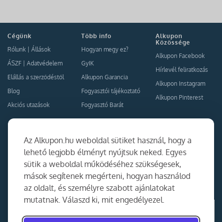
Cégünk
Több info
Alkupon
Közössége
Rólunk
|
Állások
Hogyan megy ez?
Alkupon Facebook
ÁSZF
|
Adatvédelem
GyIK
Hírlevél feliratkozás
Elállás a szerződéstől
Alkupon Garancia
Alkupon Instagram
Blog
Fogyasztói tájékoztató
Alkupon Pinterest
Akciós utazások
Fogyasztó Barát
Kapcsolat
Együttműködés
Az Alkupon.hu weboldal sütiket használ, hogy a
Kapcsolat
lehető legjobb élményt nyújtsuk neked. Egyes
sütik a weboldal működéséhez szükségesek,
Ajánlj nekünk!
mások segítenek megérteni, hogyan használod
Partner Belépés
az oldalt, és személyre szabott ajánlatokat
mutatnak. Válaszd ki, mit engedélyezel.