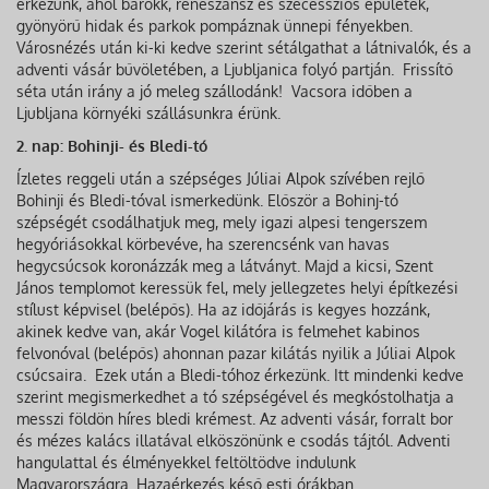
érkezünk, ahol barokk, reneszánsz és szecessziós épületek,
gyönyörű hidak és parkok pompáznak ünnepi fényekben.
Városnézés után ki-ki kedve szerint sétálgathat a látnivalók, és a
adventi vásár bűvöletében, a Ljubljanica folyó partján. Frissítő
séta után irány a jó meleg szállodánk! Vacsora időben a
Ljubljana környéki szállásunkra érünk.
2. nap: Bohinji- és Bledi-tó
Ízletes reggeli után a szépséges Júliai Alpok szívében rejlő
Bohinji és Bledi-tóval ismerkedünk. Először a Bohinj-tó
szépségét csodálhatjuk meg, mely igazi alpesi tengerszem
hegyóriásokkal körbevéve, ha szerencsénk van havas
hegycsúcsok koronázzák meg a látványt. Majd a kicsi, Szent
János templomot keressük fel, mely jellegzetes helyi építkezési
stílust képvisel (belépős). Ha az időjárás is kegyes hozzánk,
akinek kedve van, akár Vogel kilátóra is felmehet kabinos
felvonóval (belépős) ahonnan pazar kilátás nyilik a Júliai Alpok
csúcsaira. Ezek után a Bledi-tóhoz érkezünk. Itt mindenki kedve
szerint megismerkedhet a tó szépségével és megkóstolhatja a
messzi földön híres bledi krémest. Az adventi vásár, forralt bor
és mézes kalács illatával elköszönünk e csodás tájtól. Adventi
hangulattal és élményekkel feltöltödve indulunk
Magyarországra. Hazaérkezés késő esti órákban.