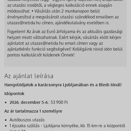
az utazási irodától, a végleges kalkuláció ennek alapján
módosulhat. • Vásárlás után 2 munkanapon belül
érvényesítsd a megvásárolt utazási szándékod emailben az
utazas@netida.hu címen, ajándékutalvány esetében is.
Figyelem! Az árak az Euró árfolyama és az aktuális gazdasági
helyzet miatt változhatnak. Ezért kérjük, vásárlás előtt kérjen
ajánlatot az utazas@netida.hu email címen vagy az
ajánlatkérés funkció segítségével! Kollégáink rövid időn belül
pontos kalkulációt küldenek Önnek!
Az ajánlat leírása
Hangolódjatok a karácsonyra Ljubljanában és a Bledi-tónál!
Időpontok
2026. december 5-6.:
53.900 Ft
Az ár tartalmazza 1 személyre
Autóbuszos utazás
1 éjszaka szállás - Ljubljana környéke, kb. 15 km-re a központól