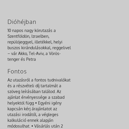
Dióhéjban
10 napos nagy körutazás a
Szentföldön, Izraelben,
repülőjeggyel, illetékkel, helyi
buszos kirándulásokkal, reggelivel
– vár Akko, Tel-Aviv, a Vörös-
tenger és Petra
Fontos
Az utazásról a fontos tudnivalókat
és a részvételi díj tartalmát a
szöveg leírásában találod. Az
ajánlat érvényessége a szabad
helyektől függ • Egyéni igény
kapcsán kérj árajánlatot az
utazási irodától, a végleges
kalkuláció ennek alapján
módosulhat. • Vásárlás után 2