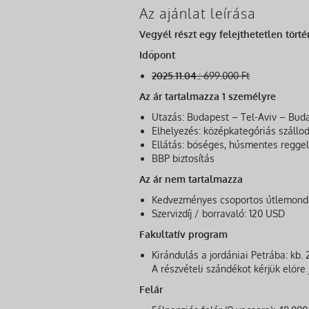
Az ajánlat leírása
Vegyél részt egy felejthetetlen tört
Időpont
2025.11.04.:
699.000 Ft
Az ár tartalmazza 1 személyre
Utazás: Budapest – Tel-Aviv – Buda
Elhelyezés: középkategóriás szállo
Ellátás: bőséges, húsmentes reggel
BBP biztosítás
Az ár nem tartalmazza
Kedvezményes csoportos útlemondá
Szervizdíj / borravaló: 120 USD
Fakultatív program
Kirándulás a jordániai Petrába: kb. 
A részvételi szándékot kérjük előre 
Felár