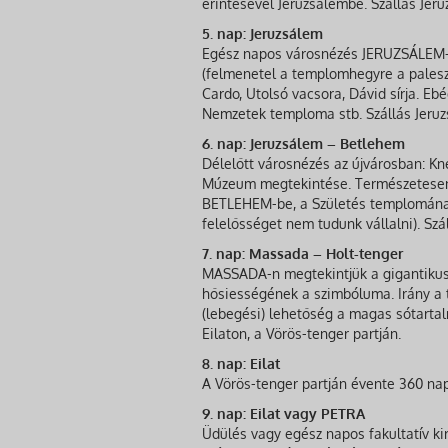
érintésével Jeruzsálembe. Szállás Jer
5. nap: Jeruzsálem
Egész napos városnézés JERUZSÁLEM-b
(felmenetel a templomhegyre a palesz
Cardo, Utolsó vacsora, Dávid sírja. E
Nemzetek temploma stb. Szállás Jeru
6. nap: Jeruzsálem – Betlehem
Délelőtt városnézés az újvárosban: Kne
Múzeum megtekintése. Természetesen m
BETLEHEM-be, a Születés templomának 
felelősséget nem tudunk vállalni). Szá
7. nap: Massada – Holt-tenger
MASSADA-n megtekintjük a gigantikus 
hősiességének a szimbóluma. Irány a 
(lebegési) lehetőség a magas sótartal
Eilaton, a Vörös-tenger partján.
8. nap: Eilat
A Vörös-tenger partján évente 360 napo
9. nap: Eilat vagy PETRA
Üdülés vagy egész napos fakultatív ki