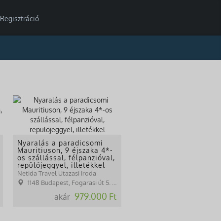
Regisztráció
Nyaralás a paradicsomi
Mauritiuson, 9 éjszaka 4*-
os szállással, félpanzióval,
repülőjeggyel, illetékkel
Netida Travel Utazasi Iroda
1148 Budapest, Fogarasi út 5. 27. ép.( (NINCS SZEMÉLYES ÜGYFÉLFOGADÁS)
979.000 Ft
akár