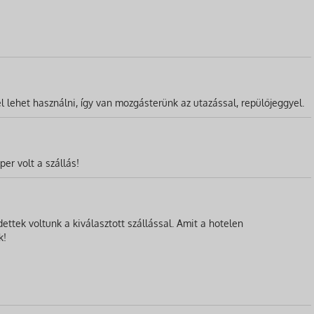
l lehet használni, így van mozgásterünk az utazással, repülőjeggyel.
er volt a szállás!
ttek voltunk a kiválasztott szállással. Amit a hotelen
k!