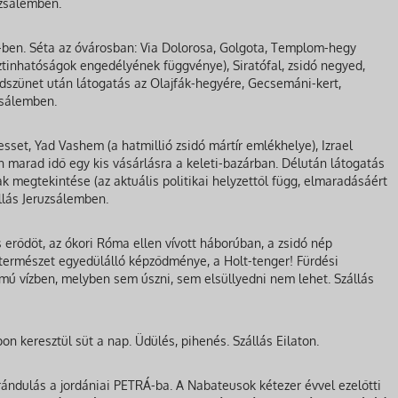
uzsálemben.
en. Séta az óvárosban: Via Dolorosa, Golgota, Templom-hegy
tinhatóságok engedélyének függvénye), Siratófal, zsidó negyed,
bédszünet után látogatás az Olajfák-hegyére, Gecsemáni-kert,
zsálemben.
sset, Yad Vashem (a hatmillió zsidó mártír emlékhelye), Izrael
arad idő egy kis vásárlásra a keleti-bazárban. Délután látogatás
megtekintése (az aktuális politikai helyzettől függ, elmaradásáért
llás Jeruzsálemben.
erődöt, az ókori Róma ellen vívott háborúban, a zsidó nép
természet egyedülálló képződménye, a Holt-tenger! Fürdési
mú vízben, melyben sem úszni, sem elsüllyedni nem lehet. Szállás
n keresztül süt a nap. Üdülés, pihenés. Szállás Eilaton.
rándulás a jordániai PETRÁ-ba. A Nabateusok kétezer évvel ezelőtti