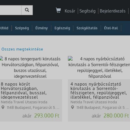
Kosár
Segítség
Bejelentkezés
|
|
|
|
|
|
|
lföld
Szépség
Élmény
Egészség
Szolgáltatás
Étel-Ital
Összes megtekintése
8 napos körút
4 napos nyárbúcsúztató
Horvátországban,
körutazás a Sorrentói-
félpanzióval, busszal,
félszigeten, repülőjeggyel,
idegenvezetéssel
illetékkel, félpanzióval
Netida Travel Utazasi Iroda
Netida Travel Utazasi Iroda
1148 Budapest, Fogarasi út 5. 27. ép.( (NINCS SZEMÉLYES ÜGYFÉLFOGADÁS)
1148 Budapest, Fogarasi út 5. 27. ép.( (NINCS SZEMÉLYES ÜGYFÉLFOGADÁS)
293.000 Ft
280.000 Ft
akár
akár