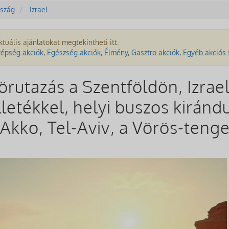
szág
Izrael
ktuális ajánlatokat megtekintheti itt:
zépség akciók
,
Egészség akciók
,
Élmény
,
Gasztro akciók
,
Egyéb akciós 
örutazás a Szentföldön, Izrae
lletékkel, helyi buszos kiránd
 Akko, Tel-Aviv, a Vörös-tenge