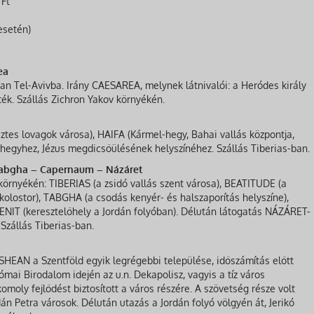
 Ft
esetén)
ea
ban Tel-Avivba. Irány CAESAREA, melynek látnivalói: a Heródes király
eték. Szállás Zichron Yakov környékén.
ztes lovagok városa), HAIFA (Kármel-hegy, Bahai vallás központja,
hegyhez, Jézus megdicsőülésének helyszínéhez. Szállás Tiberias-ban.
 Tabgha – Capernaum – Názáret
örnyékén: TIBERIAS (a zsidó vallás szent városa), BEATITUDE (a
olostor), TABGHA (a csodás kenyér- és halszaporítás helyszíne),
IT (keresztelőhely a Jordán folyóban). Délután látogatás NÁZÁRET-
Szállás Tiberias-ban.
 SHEAN a Szentföld egyik legrégebbi települése, időszámítás előtt
ómai Birodalom idején az u.n. Dekapolisz, vagyis a tíz város
omoly fejlődést biztosított a város részére. A szövetség része volt
dán Petra városok. Délután utazás a Jordán folyó völgyén át, Jerikó