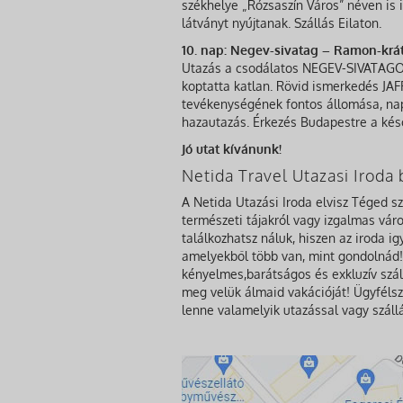
székhelye „Rózsaszín Város” néven is 
látványt nyújtanak. Szállás Eilaton.
10. nap: Negev-sivatag – Ramon-krát
Utazás a csodálatos NEGEV-SIVATAGO
koptatta katlan. Rövid ismerkedés JAFFA
tevékenységének fontos állomása, nap
hazautazás. Érkezés Budapestre a késő
Jó utat kívánunk!
Netida Travel Utazasi Irod
A Netida Utazási Iroda elvisz Téged s
természeti tájakról vagy izgalmas város
találkozhatsz náluk, hiszen az iroda i
amelyekből több van, mint gondolnád! 
kényelmes,barátságos és exkluzív szál
meg velük álmaid vakációját! Ügyfélsz
lenne valamelyik utazással vagy száll