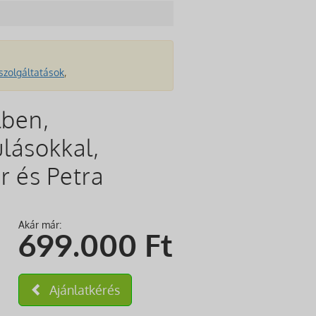
szolgáltatások
,
lben,
ulásokkal,
r és Petra
Akár már:
699.000
Ft
Ajánlatkérés