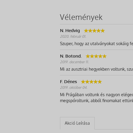
Vélemények
N. Hedvig
2020. február 01.
Szuper, hogy az utalványokat sokáig fe
N. Botond.
2019. december 11.
Mi az ausztriai hegyekben voltunk, szup
F. Dénes
2019. október 04.
Mi Prágában voltunk és nagyon elégede
megspóroltunk, abból finomakat ettün
Akció Leírása