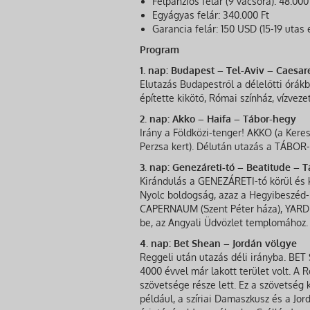
Félpanziós felár (9 vacsora): 48.000
Egyágyas felár: 340.000 Ft
Garancia felár: 150 USD (15-19 utas 
Program
1. nap: Budapest – Tel-Aviv – Caesar
Elutazás Budapestről a délelőtti órák
építette kikötő, Római színház, vízvez
2. nap: Akko – Haifa – Tábor-hegy
Irány a Földközi-tenger! AKKO (a Keres
Perzsa kert). Délután utazás a TÁBOR-
3. nap: Genezáreti-tó – Beatitude –
Kirándulás a GENEZÁRETI-tó körül és k
Nyolc boldogság, azaz a Hegyibeszéd-k
CAPERNAUM (Szent Péter háza), YARDEN
be, az Angyali Üdvözlet templomához. 
4. nap: Bet Shean – Jordán völgye
Reggeli után utazás déli irányba. BET
4000 évvel már lakott terület volt. A R
szövetsége része lett. Ez a szövetség k
például, a szíriai Damaszkusz és a Jor