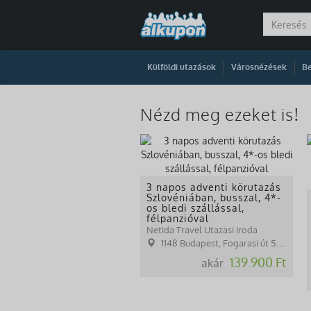
|
|
Külföldi utazások
Városnézések
Be
Nézd meg ezeket is!
3 napos adventi körutazás
Szlovéniában, busszal, 4*-
os bledi szállással,
félpanzióval
Netida Travel Utazasi Iroda
1148 Budapest, Fogarasi út 5. 27. ép.( (NINCS SZEMÉLYES ÜGYFÉLFOGADÁS)
139.900 Ft
akár