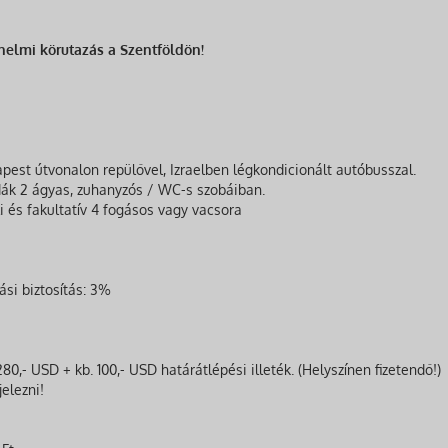
énelmi körutazás a Szentföldön!
pest útvonalon repülővel, Izraelben légkondicionált autóbusszal.
dák 2 ágyas, zuhanyzós / WC-s szobáiban.
i és fakultatív 4 fogásos vagy vacsora
si biztosítás: 3%
280,- USD + kb. 100,- USD határátlépési illeték. (Helyszínen fizetendő!)
jelezni!