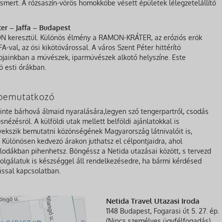
ismert. A rózsaszín-vörös homokkőbe vésett épületek lélegzetelállító
er – Jaffa – Budapest
N keresztül. Különös élmény a RAMON-KRÁTER, az eróziós erők
-val, az ősi kikötővárossal. A város Szent Péter hittérítő
jainkban a művészek, iparművészek alkotó helyszíne. Este
 esti órákban.
a bemutatkozó
zinte bárhová álmaid nyaralására,legyen szó tengerpartról, csodás
nézésről. A külföldi utak mellett belföldi ajánlatokkal is
gyekszik bemutatni közönségének Magyarország látnivalóit is,
Különösen kedvező árakon juthatsz el célpontjaidra, ahol
lodákban pihenhetsz. Böngéssz a Netida utazásai között, s tervezd
olgálatuk is készséggel áll rendelkezésedre, ha bármi kérdésed
ással kapcsolatban.
Netida Travel Utazasi Iroda
1148 Budapest, Fogarasi út 5. 27. ép.
(Nincs személyes ügyfélfogadás)