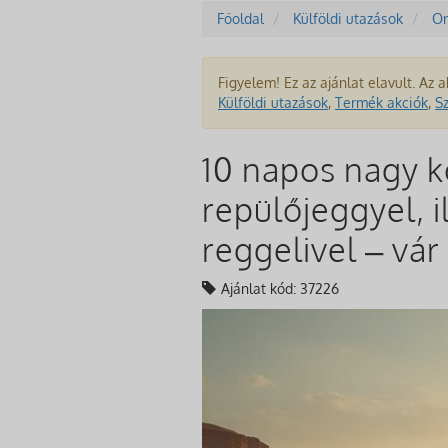
Főoldal
Külföldi utazások
Or
Figyelem! Ez az ajánlat elavult. Az a
Külföldi utazások
,
Termék akciók
,
S
10 napos nagy k
repülőjeggyel, i
reggelivel – vár
Ajánlat kód: 37226