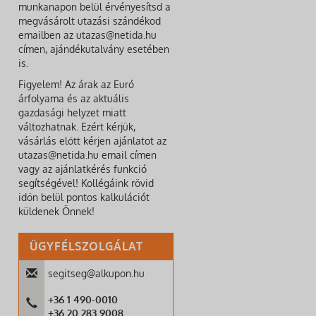
munkanapon belül érvényesítsd a
megvásárolt utazási szándékod
emailben az utazas@netida.hu
címen, ajándékutalvány esetében
is.
Figyelem! Az árak az Euró
árfolyama és az aktuális
gazdasági helyzet miatt
változhatnak. Ezért kérjük,
vásárlás előtt kérjen ajánlatot az
utazas@netida.hu email címen
vagy az ajánlatkérés funkció
segítségével! Kollégáink rövid
időn belül pontos kalkulációt
küldenek Önnek!
ÜGYFÉLSZOLGÁLAT
segitseg@alkupon.hu
+36 1 490-0010
+36 20 283 9008